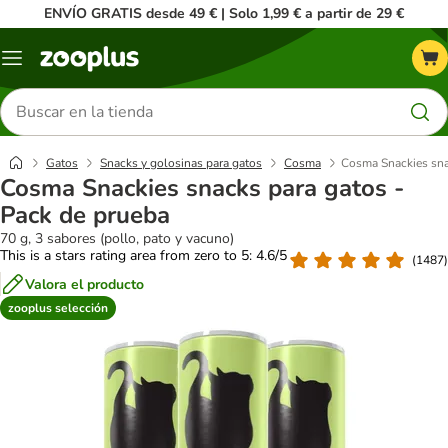
ENVÍO GRATIS desde 49 € | Solo 1,99 € a partir de 29 €
Menú
Buscar
productos
Gatos
Snacks y golosinas para gatos
Cosma
Cosma Snackies sna
Cosma Snackies snacks para gatos -
Pack de prueba
70 g, 3 sabores (pollo, pato y vacuno)
This is a stars rating area from zero to 5: 4.6/5
(
1487
)
Valora el producto
zooplus selección