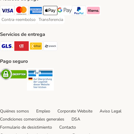
Visa Payment Method
Mastercard Payment Method
American Express Payment Method
Apple Pay Payment Method
Google Pay Payment Method
PayPal Payment Method
Klarna Payment Method
Contra-reembolso
Transferencia
Contra-reembolso Payment Method
Transferencia Payment Method
Servicios de entrega
GLS Shipping Method
CTTExpress Shipping Method
InPost Shipping Method
paack Shipping Method
Pago seguro
Security
Security
Quiénes somos
Empleo
Corporate Website
Aviso Legal
Condiciones comerciales generales
DSA
Formulario de desistimiento
Contacto