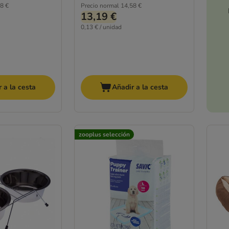
8 €
Precio normal
14,58 €
13,19 €
0,13 € / unidad
 a la cesta
Añadir a la cesta
zooplus selección