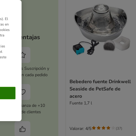
). El
ras en
ookies
tra
Tus ventajas
ias
el
este
tiva zooplus Suscripción y
horra 5 % en cada pedido
Bebedero fuente Drinkwell
Seaside de PetSafe de
acero
Fuente 1,7 l
Con la confianza de +10
millones de clientes
Valorar: 4/5
(
37
)