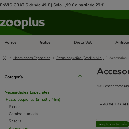
ENVÍO GRATIS desde 49 € | Solo 1,99 € a partir de 29 €
Perros
Gatos
Dieta Vet.
Antipar
Menú de categoria abierto: Perros
Menú de categoria abierto: Gatos
Menú de ca
Necesidades Especiales
Razas pequeñas (Small y Mini)
Accesorios
Accesor
Categoría
Aquí encontrarás una
Necesidades Especiales
Razas pequeñas (Small y Mini)
1 - 48 de 127 res
Pienso
Comida húmeda
product items ha
Snacks
zooplus selección
Accesorios