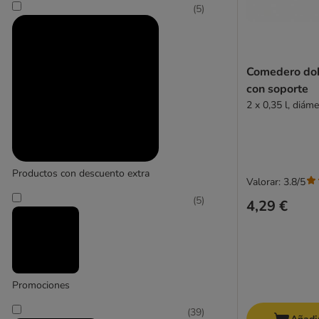
(
5
)
Hunter
(
2
)
Comedero dob
con soporte
2 x 0,35 l, diám
Karlie
Productos con descuento extra
Valorar: 3.8/5
(
5
)
4,29 €
Promociones
(
39
)