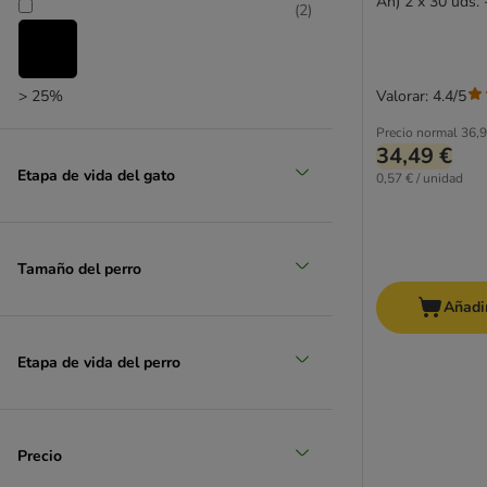
An) 2 x 30 uds.
(
2
)
> 25%
Valorar: 4.4/5
Precio normal
36,9
(
2
)
34,49 €
Etapa de vida del gato
0,57 € / unidad
> 35%
(
1
)
Tamaño del perro
Añadir
> 50%
Etapa de vida del perro
Precio