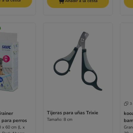
 a la cesta
Añadir a la cesta
3
Tijeras para uñas Trixie
rainer
koo
Tamaño: 8 cm
para perros
bam
0 x 60 cm (L x
Gran