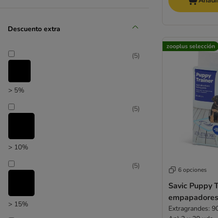
Añadir
Descuento extra
zooplus selección
(
5
)
zooplus selección
> 5%
(
5
)
> 10%
(
5
)
6 opciones
Savic Puppy T
empapadores 
> 15%
Extragrandes: 9