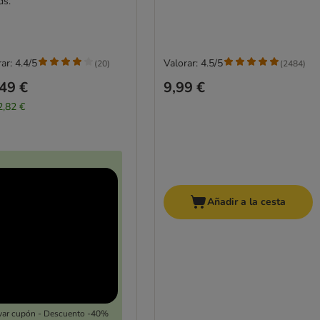
ds.
ar: 4.4/5
Valorar: 4.5/5
(
20
)
(
2484
)
49 €
9,99 €
2,82 €
Añadir a la cesta
var cupón - Descuento -40%