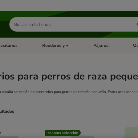
Buscar
productos
asitarios
Roedores y +
Pájaros
Ot
tegoria abierto: Dieta Vet.
Menú de categoria abierto: Antiparasitarios
Menú de categoria abierto
Menú 
ios para perros de raza pequ
 amplia selección de accesorios para perros de tamaño pequeño. Estos accesorios so
ultados
ve been changed
zooplus selección