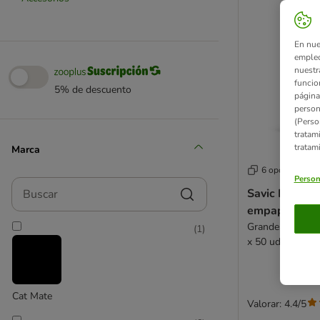
En nue
empleo
nuestr
funcio
5% de descuento
página
person
(Perso
tratam
tratam
Marca
6 opciones
Person
Buscar
Savic Puppy T
empapadores 
Grandes: 60 x 45
(
1
)
x 50 uds. - Pac
Cat Mate
Valorar: 4.4/5