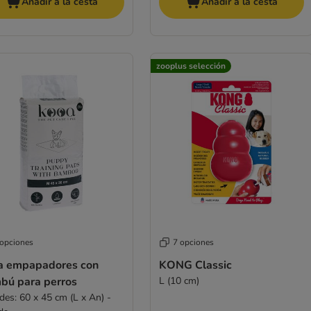
Añadir a la cesta
Añadir a la cesta
zooplus selección
 opciones
7 opciones
a empapadores con
KONG Classic
bú para perros
L (10 cm)
des: 60 x 45 cm (L x An) -