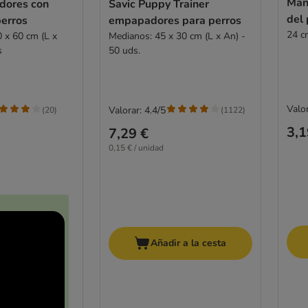
Man
dores con
Savic Puppy Trainer
del 
erros
empapadores para perros
24 c
0 x 60 cm (L x
Medianos: 45 x 30 cm (L x An) -
s
50 uds.
Valor
Valorar: 4.4/5
(
20
)
(
1122
)
3,1
7,29 €
0,15 € / unidad
Añadir a la cesta