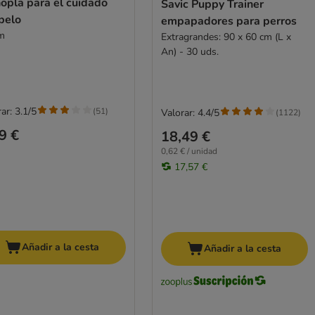
opla para el cuidado
Savic Puppy Trainer
pelo
empapadores para perros
m
Extragrandes: 90 x 60 cm (L x
An) - 30 uds.
ar: 3.1/5
(
51
)
Valorar: 4.4/5
(
1122
)
9 €
18,49 €
0,62 € / unidad
17,57 €
Añadir a la cesta
Añadir a la cesta