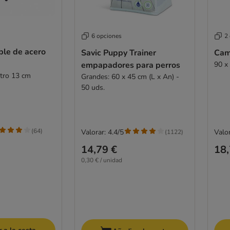
6 opciones
2
le de acero
Savic Puppy Trainer
Cam
empapadores para perros
90 x
etro 13 cm
Grandes: 60 x 45 cm (L x An) -
50 uds.
(
64
)
Valorar: 4.4/5
Valor
(
1122
)
14,79 €
18,
0,30 € / unidad