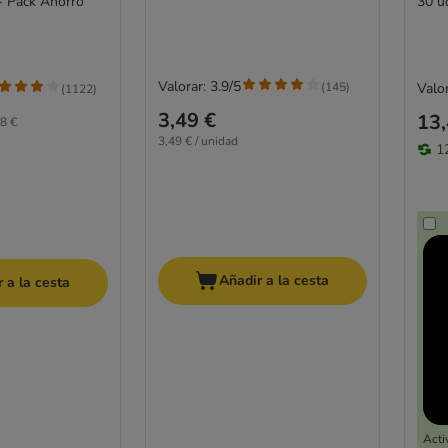
 - Pack Ahorro
30 u
Valorar: 3.9/5
(
145
)
Valor
(
1122
)
3,49 €
13,
8 €
3,49 € / unidad
1
Añadir a la cesta
 a la cesta
Acti