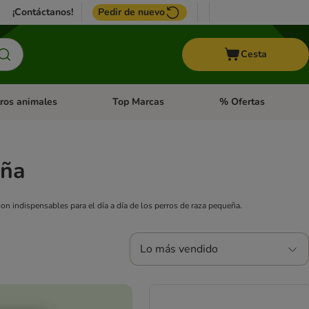
¡Contáctanos!
Pedir de nuevo
Cesta
ros animales
Top Marcas
% Ofertas
: Roedores y +
de categoria abierto: Pájaros
Menú de categoria abierto: Otros animales
Menú de categoria abie
eña
n indispensables para el día a día de los perros de raza pequeña.
Lo más vendido