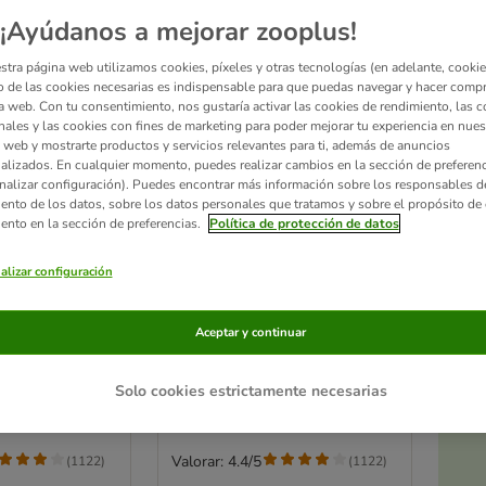
¡Ayúdanos a mejorar zooplus!
stra página web utilizamos cookies, píxeles y otras tecnologías (en adelante, cookies
 de las cookies necesarias es indispensable para que puedas navegar y hacer comp
a web. Con tu consentimiento, nos gustaría activar las cookies de rendimiento, las c
nales y las cookies con fines de marketing para poder mejorar tu experiencia en nues
 web y mostrarte productos y servicios relevantes para ti, además de anuncios
alizados. En cualquier momento, puedes realizar cambios en la sección de preferenc
nalizar configuración). Puedes encontrar más información sobre los responsables d
iento de los datos, sobre los datos personales que tratamos y sobre el propósito de 
iento en la sección de preferencias.
Política de protección de datos
Ac
6 opciones
a
alizar configuración
rainer
Savic Puppy Trainer
para perros
empapadores para perros
Aceptar y continuar
 cm (L x An) - 2
Medianos: 45 x 30 cm (L x An) -
k Ahorro
2 x 50 uds. - Pack Ahorro
Solo cookies estrictamente necesarias
Valorar: 4.4/5
(
1122
)
(
1122
)