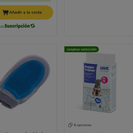
Añadir a la cesta
zooplus selección
6 opciones