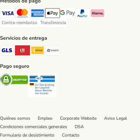
Métodos de pago
Visa Payment Method
Mastercard Payment Method
American Express Payment Method
Apple Pay Payment Method
Google Pay Payment Method
PayPal Payment Method
Klarna Payment Method
Contra-reembolso
Transferencia
Contra-reembolso Payment Method
Transferencia Payment Method
Servicios de entrega
GLS Shipping Method
CTTExpress Shipping Method
InPost Shipping Method
paack Shipping Method
Pago seguro
Security
Security
Quiénes somos
Empleo
Corporate Website
Aviso Legal
Condiciones comerciales generales
DSA
Formulario de desistimiento
Contacto