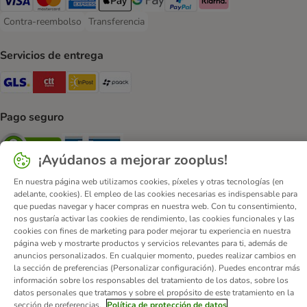
Visa Payment Method
Mastercard Payment Method
American Express Payment Method
Apple Pay Payment Method
Google Pay Payment Method
PayPal Payment Method
Klarna Payment Method
Contra-reembolso
Transferencia
Contra-reembolso Payment Method
Transferencia Payment Method
Servicios de entrega
GLS Shipping Method
CTTExpress Shipping Method
InPost Shipping Method
paack Shipping Method
Pago seguro
Security
Security
¡Ayúdanos a mejorar zooplus!
En nuestra página web utilizamos cookies, píxeles y otras tecnologías (en
adelante, cookies). El empleo de las cookies necesarias es indispensable para
que puedas navegar y hacer compras en nuestra web. Con tu consentimiento,
nos gustaría activar las cookies de rendimiento, las cookies funcionales y las
Quiénes somos
Empleo
Corporate Website
Aviso Legal
cookies con fines de marketing para poder mejorar tu experiencia en nuestra
página web y mostrarte productos y servicios relevantes para ti, además de
Condiciones comerciales generales
DSA
anuncios personalizados. En cualquier momento, puedes realizar cambios en
Formulario de desistimiento
Contacto
la sección de preferencias (Personalizar configuración). Puedes encontrar más
información sobre los responsables del tratamiento de los datos, sobre los
Gastos de envío y plazo de entrega
Formas de pago
datos personales que tratamos y sobre el propósito de este tratamiento en la
Programa de afiliación
Protección de datos
sección de preferencias.
Política de protección de datos