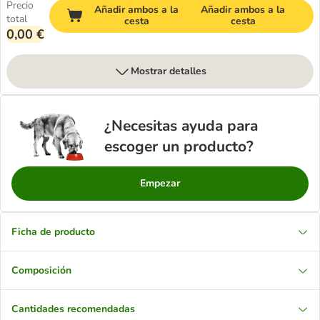
Precio
Añadir ambos a la
Añadir ambos a la
total
cesta
cesta
0,00 €
Mostrar detalles
¿Necesitas ayuda para
escoger un producto?
Empezar
Ficha de producto
Composición
Cantidades recomendadas