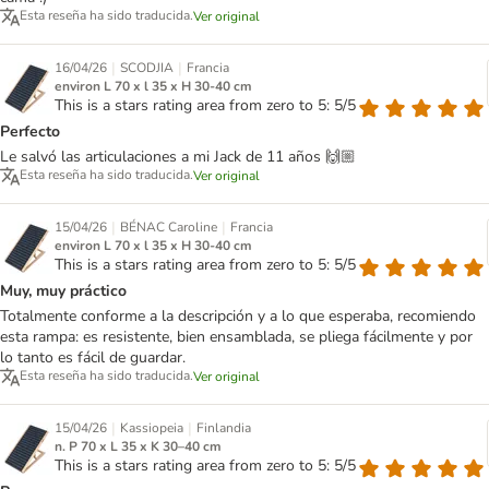
Esta reseña ha sido traducida.
Ver original
|
|
16/04/26
SCODJIA
Francia
environ L 70 x l 35 x H 30-40 cm
This is a stars rating area from zero to 5: 5/5
Perfecto
Le salvó las articulaciones a mi Jack de 11 años 🙌🏼
Esta reseña ha sido traducida.
Ver original
|
|
15/04/26
BÉNAC Caroline
Francia
environ L 70 x l 35 x H 30-40 cm
This is a stars rating area from zero to 5: 5/5
Muy, muy práctico
Totalmente conforme a la descripción y a lo que esperaba, recomiendo
esta rampa: es resistente, bien ensamblada, se pliega fácilmente y por
lo tanto es fácil de guardar.
Esta reseña ha sido traducida.
Ver original
|
|
15/04/26
Kassiopeia
Finlandia
n. P 70 x L 35 x K 30–40 cm
This is a stars rating area from zero to 5: 5/5