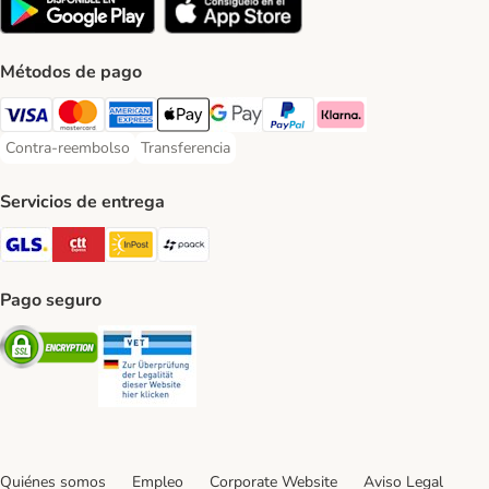
Métodos de pago
Visa Payment Method
Mastercard Payment Method
American Express Payment Method
Apple Pay Payment Method
Google Pay Payment Method
PayPal Payment Method
Klarna Payment Method
Contra-reembolso
Transferencia
Contra-reembolso Payment Method
Transferencia Payment Method
Servicios de entrega
GLS Shipping Method
CTTExpress Shipping Method
InPost Shipping Method
paack Shipping Method
Pago seguro
Security
Security
Quiénes somos
Empleo
Corporate Website
Aviso Legal