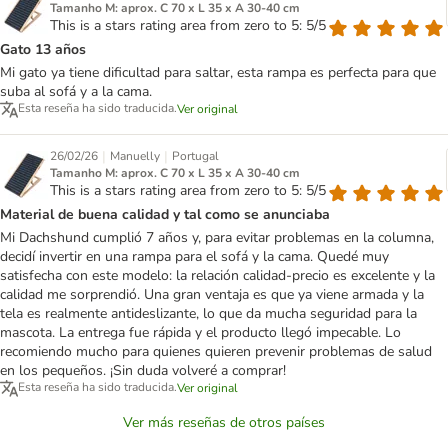
Tamanho M: aprox. C 70 x L 35 x A 30-40 cm
This is a stars rating area from zero to 5: 5/5
Gato 13 años
Mi gato ya tiene dificultad para saltar, esta rampa es perfecta para que
suba al sofá y a la cama.
Esta reseña ha sido traducida.
Ver original
|
|
26/02/26
Manuelly
Portugal
Tamanho M: aprox. C 70 x L 35 x A 30-40 cm
This is a stars rating area from zero to 5: 5/5
Material de buena calidad y tal como se anunciaba
Mi Dachshund cumplió 7 años y, para evitar problemas en la columna,
decidí invertir en una rampa para el sofá y la cama. Quedé muy
satisfecha con este modelo: la relación calidad-precio es excelente y la
calidad me sorprendió. Una gran ventaja es que ya viene armada y la
tela es realmente antideslizante, lo que da mucha seguridad para la
mascota. La entrega fue rápida y el producto llegó impecable. Lo
recomiendo mucho para quienes quieren prevenir problemas de salud
en los pequeños. ¡Sin duda volveré a comprar!
Esta reseña ha sido traducida.
Ver original
Ver más reseñas de otros países