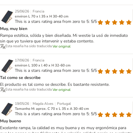
|
25/06/26
Francia
environ L 70 x l 35 x H 30-40 cm
This is a stars rating area from zero to 5: 5/5
Muy, muy bien
Rampa estética, sólida y bien diseñada. Mi westie la usó de inmediato
sin que yo tuviera que intervenir y estaba contento.
Esta reseña ha sido traducida.
Ver original
|
17/06/26
Francia
environ L 100 x l 40 x H 32-60 cm
This is a stars rating area from zero to 5: 5/5
Tal como se describe
El producto es tal como se describe. Es bastante resistente.
Esta reseña ha sido traducida.
Ver original
|
|
19/05/26
Magda Alves
Portugal
Tamanho M: aprox. C 70 x L 35 x A 30-40 cm
This is a stars rating area from zero to 5: 5/5
Muy bueno
Excelente rampa, la calidad es muy buena y es muy ergonómica para