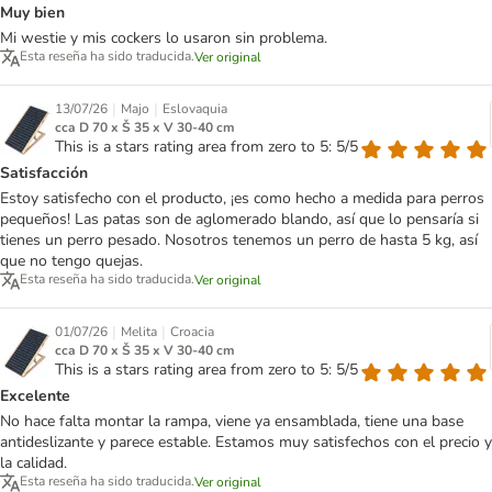
Muy bien
Mi westie y mis cockers lo usaron sin problema.
Esta reseña ha sido traducida.
Ver original
|
|
13/07/26
Majo
Eslovaquia
cca D 70 x Š 35 x V 30-40 cm
This is a stars rating area from zero to 5: 5/5
Satisfacción
Estoy satisfecho con el producto, ¡es como hecho a medida para perros
pequeños! Las patas son de aglomerado blando, así que lo pensaría si
tienes un perro pesado. Nosotros tenemos un perro de hasta 5 kg, así
que no tengo quejas.
Esta reseña ha sido traducida.
Ver original
|
|
01/07/26
Melita
Croacia
cca D 70 x Š 35 x V 30-40 cm
This is a stars rating area from zero to 5: 5/5
Excelente
No hace falta montar la rampa, viene ya ensamblada, tiene una base
antideslizante y parece estable. Estamos muy satisfechos con el precio y
la calidad.
Esta reseña ha sido traducida.
Ver original