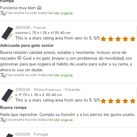
Rampa
Funciona muy bien 🤗
Esta reseña ha sido traducida.
Ver original
|
26/03/26
Francia
environ L 70 x l 35 x H 30-40 cm
This is a stars rating area from zero to 5: 5/5
Adecuada para gato senior
Buena relación calidad-precio, estable y resistente. Incluso sirve de
rascador 🤭 Guié a mi gato (mayor y con problemas de movilidad) con
golosinas para que cogiera el hábito de usarlo para subir a su cama, y
ahora lo usa sin dudar.
Esta reseña ha sido traducida.
Ver original
|
|
23/03/26
Wilma Kujansuu
Finlandia
n. P 70 x L 35 x K 30–40 cm
This is a stars rating area from zero to 5: 5/5
Buena rampa
Nada que reprochar. Cumple su función y a los perros les gusta usarlo.
Esta reseña ha sido traducida.
Ver original
|
01/03/26
Portugal