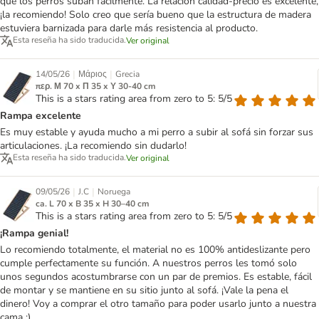
que los perros suban fácilmente. La relación calidad-precio es excelente,
¡la recomiendo! Solo creo que sería bueno que la estructura de madera
estuviera barnizada para darle más resistencia al producto.
Esta reseña ha sido traducida.
Ver original
|
|
14/05/26
Μάριος
Grecia
περ. Μ 70 x Π 35 x Υ 30-40 cm
This is a stars rating area from zero to 5: 5/5
Rampa excelente
Es muy estable y ayuda mucho a mi perro a subir al sofá sin forzar sus
articulaciones. ¡La recomiendo sin dudarlo!
Esta reseña ha sido traducida.
Ver original
|
|
09/05/26
J.C
Noruega
ca. L 70 x B 35 x H 30–40 cm
This is a stars rating area from zero to 5: 5/5
¡Rampa genial!
Lo recomiendo totalmente, el material no es 100% antideslizante pero
cumple perfectamente su función. A nuestros perros les tomó solo
unos segundos acostumbrarse con un par de premios. Es estable, fácil
de montar y se mantiene en su sitio junto al sofá. ¡Vale la pena el
dinero! Voy a comprar el otro tamaño para poder usarlo junto a nuestra
cama :)