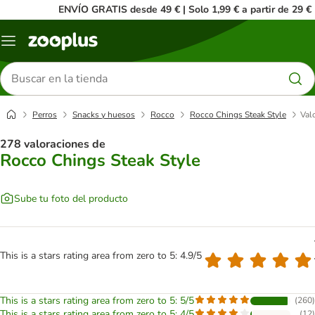
ENVÍO GRATIS desde 49 € | Solo 1,99 € a partir de 29 €
Menú
Buscar
productos
Perros
Snacks y huesos
Rocco
Rocco Chings Steak Style
Val
278 valoraciones de
Rocco Chings Steak Style
Sube tu foto del producto
This is a stars rating area from zero to 5: 4.9/5
This is a stars rating area from zero to 5: 5/5
(
260
)
This is a stars rating area from zero to 5: 4/5
(
12
)