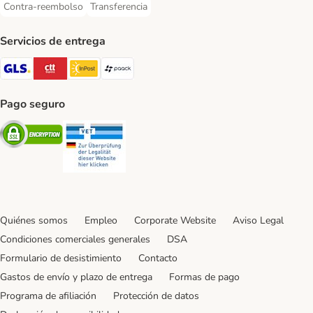
Contra-reembolso
Transferencia
Contra-reembolso Payment Method
Transferencia Payment Method
Servicios de entrega
GLS Shipping Method
CTTExpress Shipping Method
InPost Shipping Method
paack Shipping Method
Pago seguro
Security
Security
Quiénes somos
Empleo
Corporate Website
Aviso Legal
Condiciones comerciales generales
DSA
Formulario de desistimiento
Contacto
Gastos de envío y plazo de entrega
Formas de pago
Programa de afiliación
Protección de datos