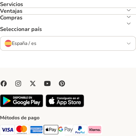
Servicios
Ventajas
Compras
Seleccionar país
España / es
Métodos de pago
Visa Payment Method
Mastercard Payment Method
American Express Payment Method
Apple Pay Payment Method
Google Pay Payment Method
PayPal Payment Method
Klarna Payment Method