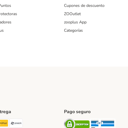
Puntos
Cupones de descuento
rotectoras
ZOOutlet
iadores
zooplus App
us
Categorías
ntrega
Pago seguro
ping Method
TExpress Shipping Method
InPost Shipping Method
paack Shipping Method
Security
Securit