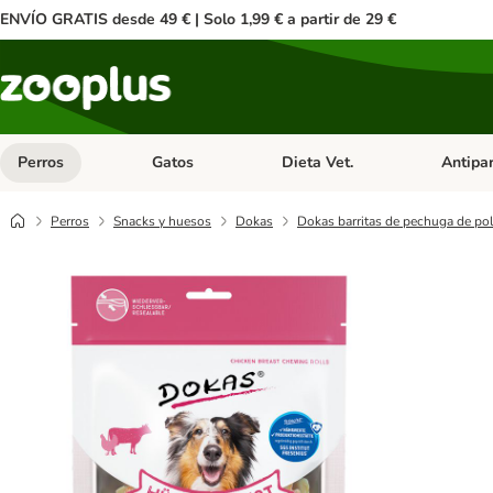
ENVÍO GRATIS desde 49 € | Solo 1,99 € a partir de 29 €
Perros
Gatos
Dieta Vet.
Antipar
Menú de categoria abierto: Perros
Menú de categoria abierto: Gatos
Menú de ca
Perros
Snacks y huesos
Dokas
Dokas barritas de pechuga de pol