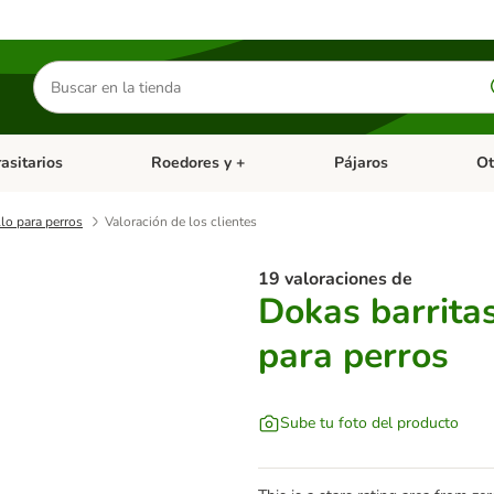
Buscar
productos
asitarios
Roedores y +
Pájaros
Ot
tegoria abierto: Dieta Vet.
Menú de categoria abierto: Antiparasitarios
Menú de categoria abierto
Menú 
lo para perros
Valoración de los clientes
19 valoraciones de
Dokas barrita
para perros
Sube tu foto del producto