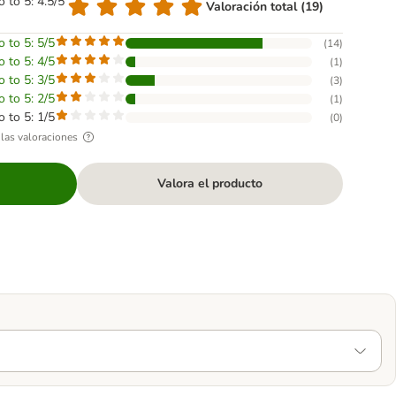
o to 5: 4.5/5
Valoración total (19)
o to 5: 5/5
(
14
)
o to 5: 4/5
(
1
)
o to 5: 3/5
(
3
)
o to 5: 2/5
(
1
)
o to 5: 1/5
(
0
)
las valoraciones
Valora el producto