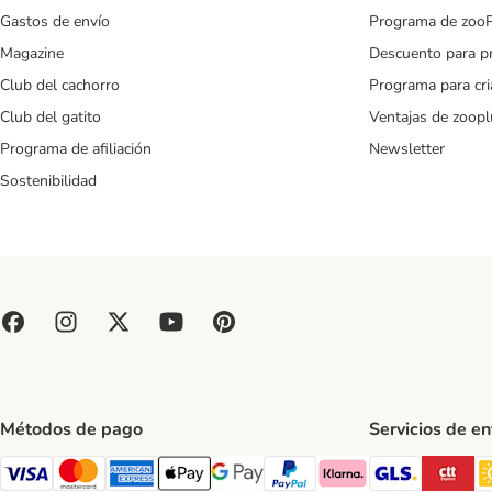
Gastos de envío
Programa de zoo
Magazine
Descuento para p
Club del cachorro
Programa para cr
Club del gatito
Ventajas de zoopl
Programa de afiliación
Newsletter
Sostenibilidad
Métodos de pago
Servicios de e
GLS Ship
CT
Visa Payment Method
Mastercard Payment Method
American Express Payment Method
Apple Pay Payment Method
Google Pay Payment Method
PayPal Payment Method
Klarna Payment Method