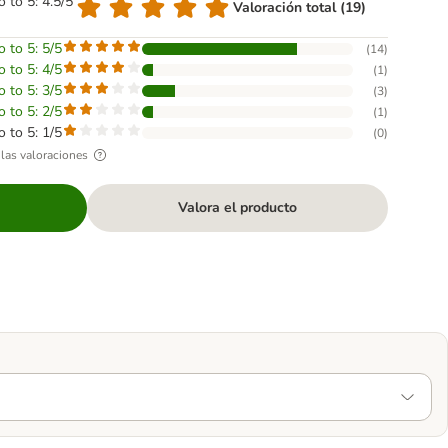
o to 5: 4.5/5
Valoración total (19)
o to 5: 5/5
(
14
)
o to 5: 4/5
(
1
)
o to 5: 3/5
(
3
)
o to 5: 2/5
(
1
)
o to 5: 1/5
(
0
)
las valoraciones
Valora el producto