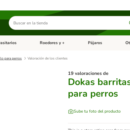
Buscar
productos
asitarios
Roedores y +
Pájaros
Ot
tegoria abierto: Dieta Vet.
Menú de categoria abierto: Antiparasitarios
Menú de categoria abierto
Menú 
lo para perros
Valoración de los clientes
19 valoraciones de
Dokas barrita
para perros
Sube tu foto del producto