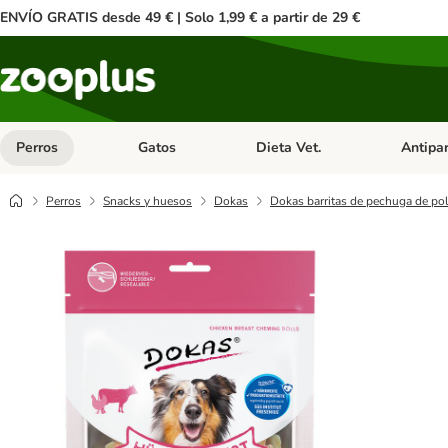
ENVÍO GRATIS desde 49 € | Solo 1,99 € a partir de 29 €
Perros
Gatos
Dieta Vet.
Antipar
Menú de categoria abierto: Perros
Menú de categoria abierto: Gatos
Menú de ca
Perros
Snacks y huesos
Dokas
Dokas barritas de pechuga de pol