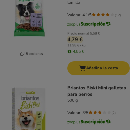
tomillo
Valorar: 4.1/5
(
12
)
Precio normal
5,58 €
4,79 €
11,98 € / kg
4,55 €
5 opciones
Añadir a la cesta
Briantos Biski Mini galletas
para perros
500 g
Valorar: 3/5
(
2
)