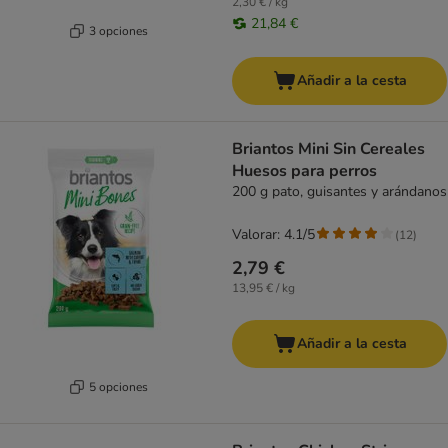
2,30 € / kg
21,84 €
3 opciones
Añadir a la cesta
Briantos Mini Sin Cereales
Huesos para perros
200 g pato, guisantes y arándanos
Valorar: 4.1/5
(
12
)
2,79 €
13,95 € / kg
Añadir a la cesta
5 opciones