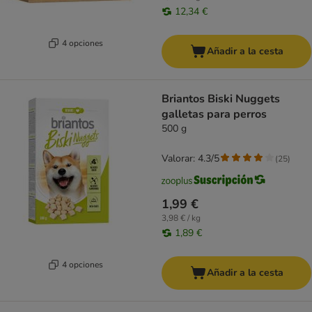
12,34 €
4 opciones
Añadir a la cesta
Briantos Biski Nuggets
galletas para perros
500 g
Valorar: 4.3/5
(
25
)
1,99 €
3,98 € / kg
1,89 €
4 opciones
Añadir a la cesta