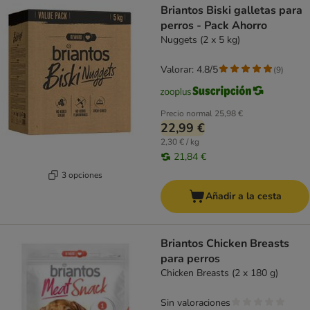
Briantos Biski galletas para
perros - Pack Ahorro
Nuggets (2 х 5 kg)
Valorar: 4.8/5
(
9
)
Precio normal
25,98 €
22,99 €
2,30 € / kg
21,84 €
3 opciones
Añadir a la cesta
Briantos Chicken Breasts
para perros
Chicken Breasts (2 x 180 g)
Sin valoraciones