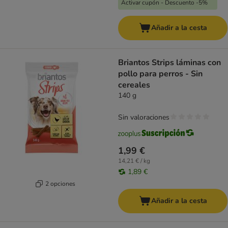
Activar cupón - Descuento -5%
Añadir a la cesta
Briantos Strips láminas con
pollo para perros - Sin
cereales
140 g
Sin valoraciones
1,99 €
14,21 € / kg
1,89 €
2 opciones
Añadir a la cesta