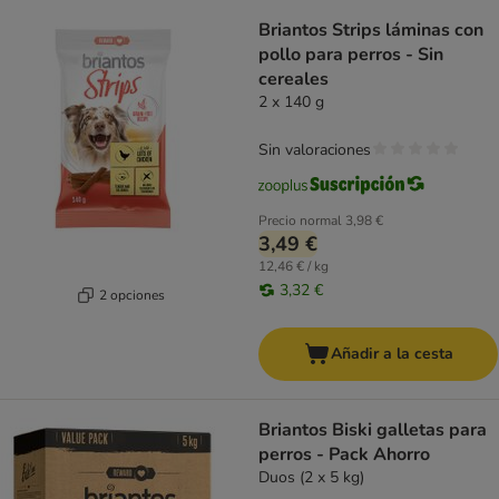
Briantos Strips láminas con
pollo para perros - Sin
cereales
2 x 140 g
Sin valoraciones
Precio normal
3,98 €
3,49 €
12,46 € / kg
3,32 €
2 opciones
Añadir a la cesta
Briantos Biski galletas para
perros - Pack Ahorro
Duos (2 х 5 kg)