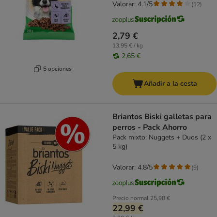
Valorar: 4.1/5
(
12
)
2,79 €
13,95 € / kg
2,65 €
5 opciones
Añadir a la cesta
Briantos Biski galletas para
perros - Pack Ahorro
Pack mixto: Nuggets + Duos (2 х
5 kg)
Valorar: 4.8/5
(
9
)
Precio normal
25,98 €
22,99 €