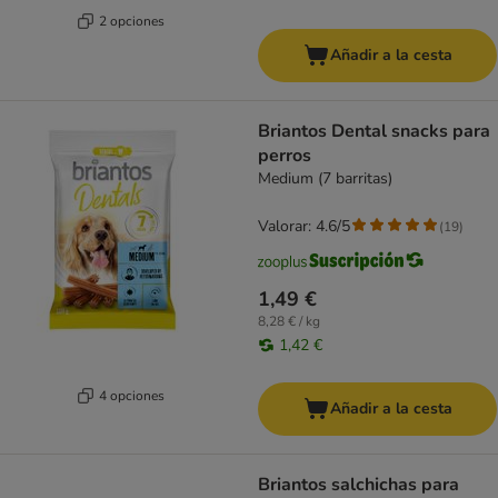
2 opciones
Añadir a la cesta
Briantos Dental snacks para
perros
Medium (7 barritas)
Valorar: 4.6/5
(
19
)
1,49 €
8,28 € / kg
1,42 €
4 opciones
Añadir a la cesta
Briantos salchichas para