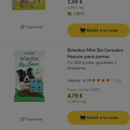
1,99 €
3,98 € / kg
1,89 €
2 opciones
Añadir a la cesta
Briantos Mini Sin Cereales
Huesos para perros
2 x 200 g pato, guisantes y
arándanos
Valorar: 4.1/5
(
12
)
Precio normal
5,58 €
4,79 €
11,98 € / kg
Añadir a la cesta
5 opciones