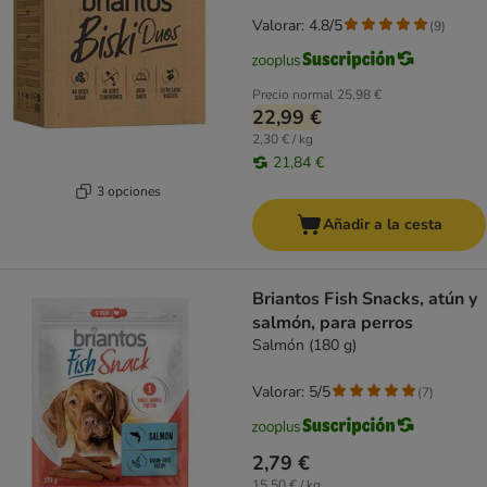
Valorar: 4.8/5
(
9
)
Precio normal
25,98 €
22,99 €
2,30 € / kg
21,84 €
3 opciones
Añadir a la cesta
Briantos Fish Snacks, atún y
salmón, para perros
Salmón (180 g)
Valorar: 5/5
(
7
)
2,79 €
15,50 € / kg