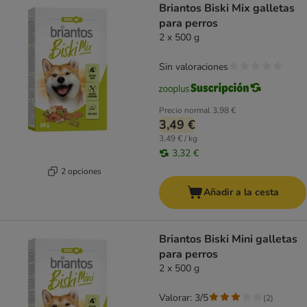
Briantos Biski Mix galletas
para perros
2 x 500 g
Sin valoraciones
Precio normal
3,98 €
3,49 €
3,49 € / kg
3,32 €
2 opciones
Añadir a la cesta
Briantos Biski Mini galletas
para perros
2 x 500 g
Valorar: 3/5
(
2
)