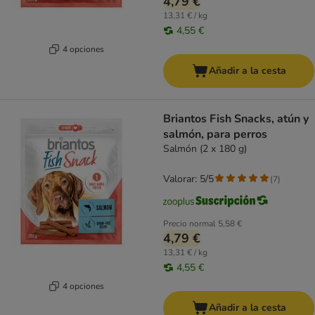
4,79 €
13,31 € / kg
4,55 €
4 opciones
Añadir a la cesta
Briantos Fish Snacks, atún y
salmón, para perros
Salmón (2 x 180 g)
Valorar: 5/5
(
7
)
Precio normal
5,58 €
4,79 €
13,31 € / kg
4,55 €
4 opciones
Añadir a la cesta