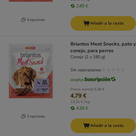
2,65 €
4 opciones
Añadir a la cesta
Briantos Meat Snacks, pato y
conejo, para perros
Conejo (2 x 180 g)
Sin valoraciones
Precio normal
5,58 €
4,79 €
13,31 € / kg
4,55 €
2 opciones
Añadir a la cesta