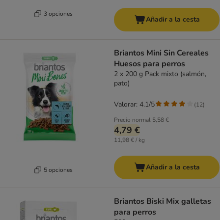
3 opciones
Añadir a la cesta
Briantos Mini Sin Cereales
Huesos para perros
2 x 200 g Pack mixto (salmón,
pato)
Valorar: 4.1/5
(
12
)
Precio normal
5,58 €
4,79 €
11,98 € / kg
Añadir a la cesta
5 opciones
Briantos Biski Mix galletas
para perros