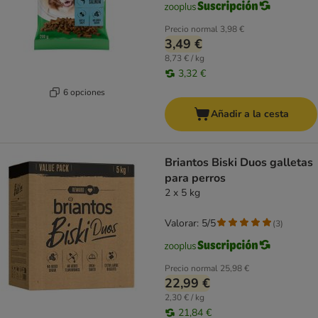
Precio normal
3,98 €
3,49 €
8,73 € / kg
3,32 €
6 opciones
Añadir a la cesta
Briantos Biski Duos galletas
para perros
2 x 5 kg
Valorar: 5/5
(
3
)
Precio normal
25,98 €
22,99 €
2,30 € / kg
21,84 €