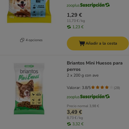
1,29 €
11,73 € / kg
1,23 €
4 opciones
Añadir a la cesta
Briantos Mini Huesos para
perros
2 x 200 g con ave
Valorar: 3.8/5
(
28
)
Precio normal
3,98 €
3,49 €
8,73 € / kg
3,32 €