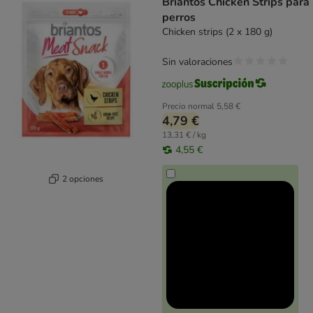
Briantos Chicken Strips para
perros
Chicken strips (2 x 180 g)
Sin valoraciones
Precio normal
5,58 €
4,79 €
13,31 € / kg
4,55 €
2 opciones