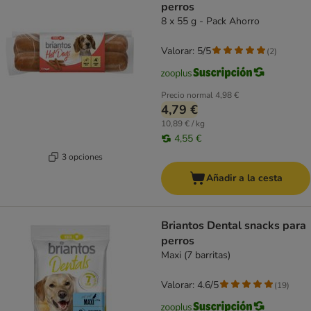
perros
8 x 55 g - Pack Ahorro
Valorar: 5/5
(
2
)
Precio normal
4,98 €
4,79 €
10,89 € / kg
4,55 €
3 opciones
Añadir a la cesta
Briantos Dental snacks para
perros
Maxi (7 barritas)
Valorar: 4.6/5
(
19
)