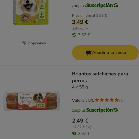
Precio normal
3,98 €
3,49 €
3,49 € / kg
3,32 €
2 opciones
Añadir a la cesta
Briantos salchichas para
perros
4 x 55 g
Valorar: 5/5
(
2
)
2,49 €
11,32 € / kg
2,37 €