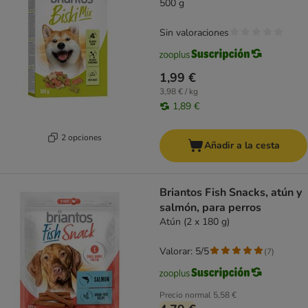
500 g
Sin valoraciones
1,99 €
3,98 € / kg
1,89 €
2 opciones
Añadir a la cesta
Briantos Fish Snacks, atún y
salmón, para perros
Atún (2 x 180 g)
Valorar: 5/5
(
7
)
Precio normal
5,58 €