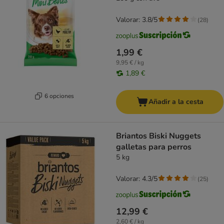
Valorar: 3.8/5
(
28
)
1,99 €
9,95 € / kg
1,89 €
6 opciones
Añadir a la cesta
Briantos Biski Nuggets
galletas para perros
5 kg
Valorar: 4.3/5
(
25
)
12,99 €
2,60 € / kg