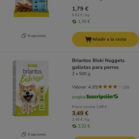
1,79 €
6,63 € / kg
1,70 €
4 opciones
Añadir a la cesta
Briantos Biski Nuggets
galletas para perros
2 x 500 g
Valorar: 4.3/5
(
25
)
Precio normal
3,98 €
3,49 €
3,49 € / kg
3,32 €
4 opciones