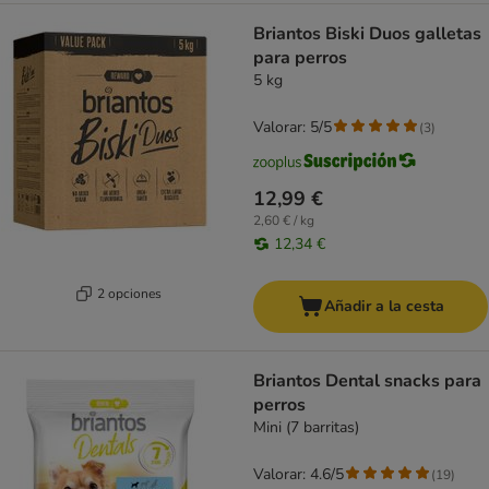
Briantos Biski Duos galletas
para perros
5 kg
Valorar: 5/5
(
3
)
12,99 €
2,60 € / kg
12,34 €
2 opciones
Añadir a la cesta
Briantos Dental snacks para
perros
Mini (7 barritas)
Valorar: 4.6/5
(
19
)