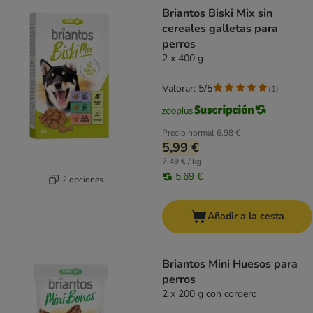
product items have been changed
Briantos Biski Mix sin
cereales galletas para
perros
2 x 400 g
Valorar: 5/5
(
1
)
Precio normal
6,98 €
5,99 €
7,49 € / kg
5,69 €
2 opciones
Añadir a la cesta
Briantos Mini Huesos para
perros
2 x 200 g con cordero