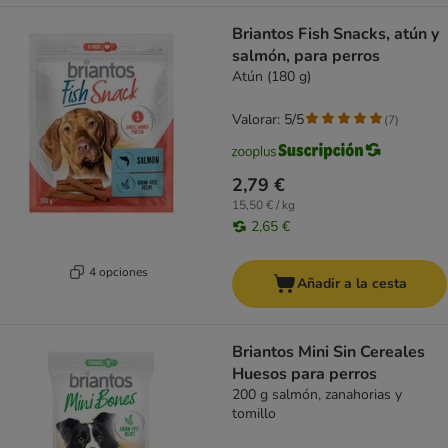
Briantos Fish Snacks, atún y
salmón, para perros
Atún (180 g)
Valorar: 5/5
(
7
)
2,79 €
15,50 € / kg
2,65 €
4 opciones
Añadir a la cesta
Briantos Mini Sin Cereales
Huesos para perros
200 g salmón, zanahorias y
tomillo