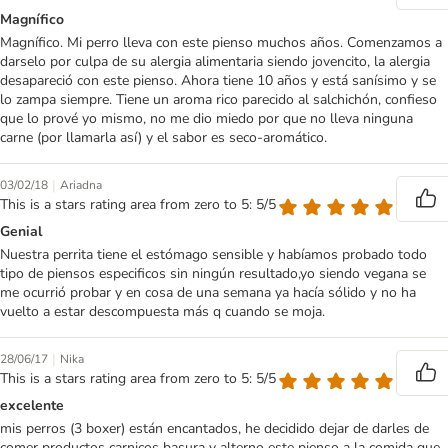
Magnífico
Magnífico. Mi perro lleva con este pienso muchos años. Comenzamos a
darselo por culpa de su alergia alimentaria siendo jovencito, la alergia
desapareció con este pienso. Ahora tiene 10 años y está sanísimo y se
lo zampa siempre. Tiene un aroma rico parecido al salchichón, confieso
que lo prové yo mismo, no me dio miedo por que no lleva ninguna
carne (por llamarla así) y el sabor es seco-aromático.
|
03/02/18
Ariadna
This is a stars rating area from zero to 5: 5/5
Genial
Nuestra perrita tiene el estómago sensible y habíamos probado todo
tipo de piensos especificos sin ningún resultado,yo siendo vegana se
me ocurrió probar y en cosa de una semana ya hacía sólido y no ha
vuelto a estar descompuesta más q cuando se moja.
|
28/06/17
Nika
This is a stars rating area from zero to 5: 5/5
excelente
mis perros (3 boxer) están encantados, he decidido dejar de darles de
comer productos carnicos basura y alterno este pienso a la comida que