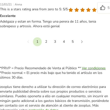
|
11/01/21
Anna
5
This is a stars rating area from zero to 5: 5/5
Excelente
Adelgaza y estan en forma. Tengo una perera de 11 años, tenia
sobrepeso y artrosis. Ahora está genial
1
2
3
4
5
Anterior
Siguiente
*PRVP = Precio Recomendado de Venta al Público **
Ver condiciones
*Precio normal = El precio más bajo que ha tenido el artículo en los
útimos 30 días.
zooplus tiene derecho a utilizar tu dirección de correo electrónico para
enviarte publicidad directa sobre sus propios productos o servicios
similares. Puedes oponerte a ello en cualquier momento, sin incurrir en
ningún gasto adicional a los gastos básicos de transmisión, poniéndote
en contacto con el servicio de atención al cliente de zooplus. Más