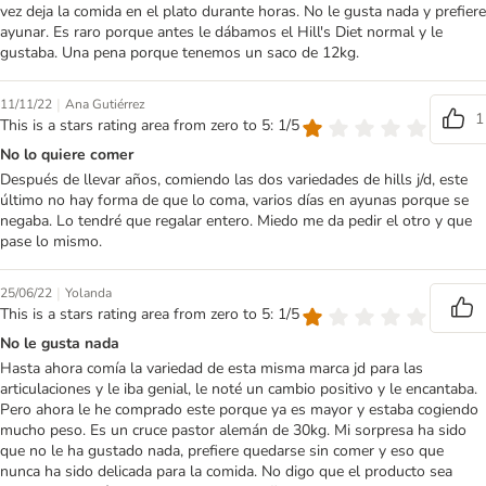
vez deja la comida en el plato durante horas. No le gusta nada y prefiere
ayunar. Es raro porque antes le dábamos el Hill's Diet normal y le
gustaba. Una pena porque tenemos un saco de 12kg.
|
11/11/22
Ana Gutiérrez
1
This is a stars rating area from zero to 5: 1/5
No lo quiere comer
Después de llevar años, comiendo las dos variedades de hills j/d, este
último no hay forma de que lo coma, varios días en ayunas porque se
negaba. Lo tendré que regalar entero. Miedo me da pedir el otro y que
pase lo mismo.
|
25/06/22
Yolanda
This is a stars rating area from zero to 5: 1/5
No le gusta nada
Hasta ahora comía la variedad de esta misma marca jd para las
articulaciones y le iba genial, le noté un cambio positivo y le encantaba.
Pero ahora le he comprado este porque ya es mayor y estaba cogiendo
mucho peso. Es un cruce pastor alemán de 30kg. Mi sorpresa ha sido
que no le ha gustado nada, prefiere quedarse sin comer y eso que
nunca ha sido delicada para la comida. No digo que el producto sea