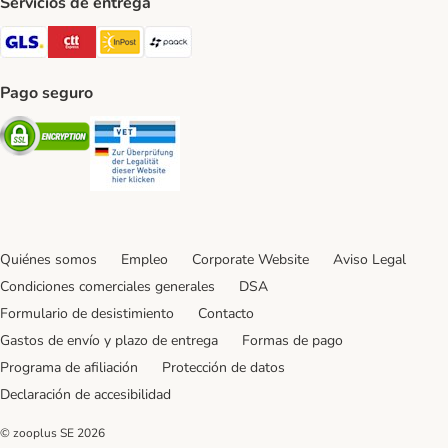
Servicios de entrega
GLS Shipping Method
CTTExpress Shipping Method
InPost Shipping Method
paack Shipping Method
Pago seguro
Security
Security
Quiénes somos
Empleo
Corporate Website
Aviso Legal
Condiciones comerciales generales
DSA
Formulario de desistimiento
Contacto
Gastos de envío y plazo de entrega
Formas de pago
Programa de afiliación
Protección de datos
Declaración de accesibilidad
© zooplus SE
2026