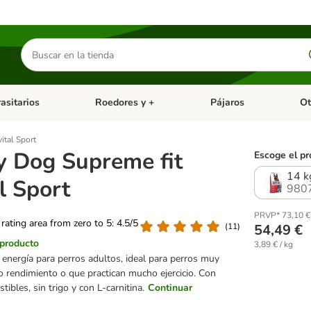
Buscar
productos
asitarios
Roedores y +
Pájaros
Ot
tegoria abierto: Dieta Vet.
Menú de categoria abierto: Antiparasitarios
Menú de categoria abierto
Menú 
ital Sport
 Dog Supreme fit
Escoge el pr
14 k
l Sport
980
PRVP* 73,10 €
 rating area from zero to 5: 4.5/5
(
11
)
54,49 €
 producto
3,89 € / kg
 energía para perros adultos, ideal para perros muy
to rendimiento o que practican mucho ejercicio. Con
tibles, sin trigo y con L-carnitina.
Continuar