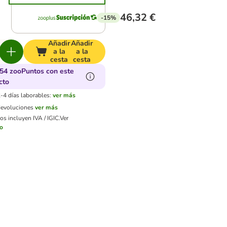
46,32 €
-15%
Añadir
Añadir
a la
a la
cesta
cesta
54 zooPuntos con este
cto
-4 días laborables:
ver más
devoluciones
ver más
os incluyen IVA / IGIC.
Ver
ío