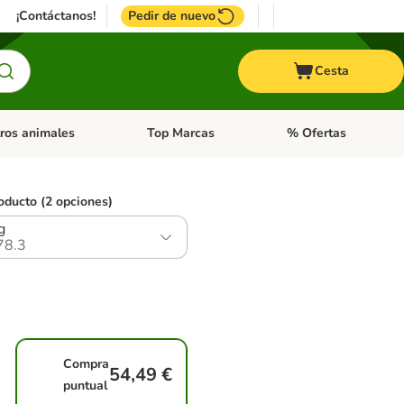
¡Contáctanos!
Pedir de nuevo
Cesta
ros animales
Top Marcas
% Ofertas
: Roedores y +
de categoria abierto: Pájaros
Menú de categoria abierto: Otros animales
Menú de categoria abie
oducto (2 opciones)
g
78.3
Compra
54,49 €
puntual