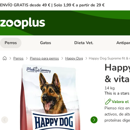
ENVÍO GRATIS desde 49 € | Solo 1,99 € a partir de 29 €
Perros
Gatos
Dieta Vet.
Antipar
Menú de categoria abierto: Perros
Menú de categoria abierto: Gatos
Menú de ca
Perros
Pienso para perros
Happy Dog
Happy Dog Supreme fit & v
Happy
& vita
14 kg
This is a stars
Valora el
Pienso rico en
activos, de al
proteínas diges