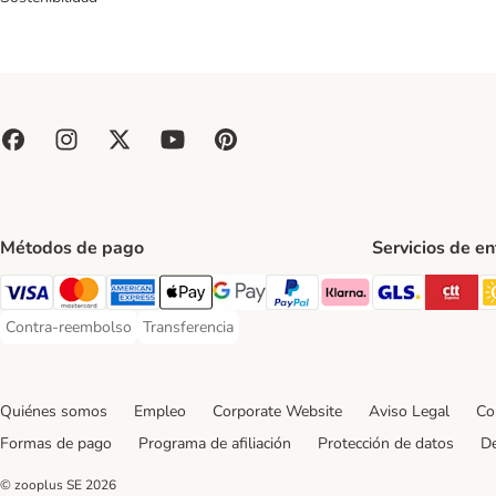
Métodos de pago
Servicios de e
GLS Ship
CT
Visa Payment Method
Mastercard Payment Method
American Express Payment Method
Apple Pay Payment Method
Google Pay Payment Method
PayPal Payment Method
Klarna Payment Method
Contra-reembolso
Transferencia
Contra-reembolso Payment Method
Transferencia Payment Method
Quiénes somos
Empleo
Corporate Website
Aviso Legal
Co
Formas de pago
Programa de afiliación
Protección de datos
De
© zooplus SE
2026