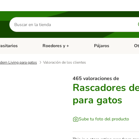
Buscar
productos
asitarios
Roedores y +
Pájaros
Ot
tegoria abierto: Dieta Vet.
Menú de categoria abierto: Antiparasitarios
Menú de categoria abierto
Menú 
ern Living para gatos
Valoración de los clientes
465 valoraciones de
Rascadores de
para gatos
Sube tu foto del producto