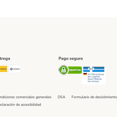
ntrega
Pago seguro
ping Method
TExpress Shipping Method
InPost Shipping Method
paack Shipping Method
Security
Securit
ndiciones comerciales generales
DSA
Formulario de desistimiento
claración de accesibilidad