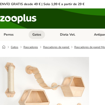
ENVÍO GRATIS desde 49 € | Solo 1,99 € a partir de 29 €
Perros
Gatos
Dieta Vet.
Antipar
Menú de categoria abierto: Perros
Menú de categoria abierto: Gatos
Menú de ca
Gatos
Rascadores
Rascadores de pared
Rascadores de pared Mod