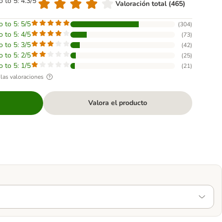
o to 5: 4.3/5
Valoración total (465)
o to 5: 5/5
(
304
)
o to 5: 4/5
(
73
)
o to 5: 3/5
(
42
)
o to 5: 2/5
(
25
)
o to 5: 1/5
(
21
)
las valoraciones
Valora el producto