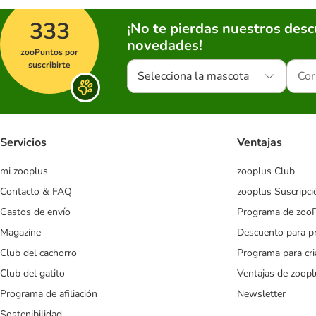
333
¡No te pierdas nuestros des
novedades!
zooPuntos por
suscribirte
Selecciona la mascota
Servicios
Ventajas
mi zooplus
zooplus Club
Contacto & FAQ
zooplus Suscripci
Gastos de envío
Programa de zoo
Magazine
Descuento para p
Club del cachorro
Programa para cr
Club del gatito
Ventajas de zoopl
Programa de afiliación
Newsletter
Sostenibilidad