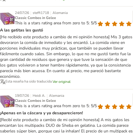
|
|
24/07/26
steffi1718
Alemania
Classic Combos in Gelee
This is a stars rating area from zero to 5: 5/5
A las gatitas les gustó
[He recibido este producto a cambio de mi opinión honesta] Mis 3 gatos
devoraron la comida de inmediato y les encantó. La comida viene en
porciones individuales muy prácticas, que también se pueden llevar
fácilmente cuando sales. Sin embargo, lo que no me gustó tanto fue la
gran cantidad de residuos que genera y que tuve la sensación de que
los gatos volvieron a tener hambre rápidamente, ya que la consistencia
parecía más bien acuosa. En cuanto al precio, me pareció bastante
económico.
Esta reseña ha sido traducida.
Ver original
|
|
19/07/26
Heidi A.
Alemania
Classic Combos in Gelee
This is a stars rating area from zero to 5: 5/5
¡Apenas en la cáscara y ya desaparecieron!
[Recibí este producto a cambio de mi opinión honesta] A mis gatos les
encantan los multipacks DUO de Sheba en gelatina. La comida parece
saberles súper bien, ¡porque casi la inhalan! El precio de un multipack es