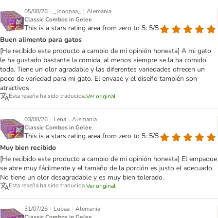
|
|
05/08/26
_looonaa_
Alemania
Classic Combos in Gelee
This is a stars rating area from zero to 5: 5/5
Buen alimento para gatos
[He recibido este producto a cambio de mi opinión honesta] A mi gato
le ha gustado bastante la comida, al menos siempre se la ha comido
toda. Tiene un olor agradable y las diferentes variedades ofrecen un
poco de variedad para mi gato. El envase y el diseño también son
atractivos.
Esta reseña ha sido traducida.
Ver original
|
|
03/08/26
Lena
Alemania
Classic Combos in Gelee
This is a stars rating area from zero to 5: 5/5
Muy bien recibido
[He recibido este producto a cambio de mi opinión honesta] El empaque
se abre muy fácilmente y el tamaño de la porción es justo el adecuado.
No tiene un olor desagradable y es muy bien tolerado.
Esta reseña ha sido traducida.
Ver original
|
|
31/07/26
Lubaa
Alemania
Classic Combos in Gelee