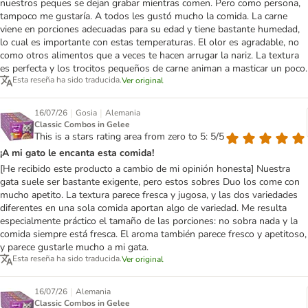
nuestros peques se dejan grabar mientras comen. Pero como persona,
tampoco me gustaría. A todos les gustó mucho la comida. La carne
viene en porciones adecuadas para su edad y tiene bastante humedad,
lo cual es importante con estas temperaturas. El olor es agradable, no
como otros alimentos que a veces te hacen arrugar la nariz. La textura
es perfecta y los trocitos pequeños de carne animan a masticar un poco.
Esta reseña ha sido traducida.
Ver original
|
|
16/07/26
Gosia
Alemania
Classic Combos in Gelee
This is a stars rating area from zero to 5: 5/5
¡A mi gato le encanta esta comida!
[He recibido este producto a cambio de mi opinión honesta] Nuestra
gata suele ser bastante exigente, pero estos sobres Duo los come con
mucho apetito. La textura parece fresca y jugosa, y las dos variedades
diferentes en una sola comida aportan algo de variedad. Me resulta
especialmente práctico el tamaño de las porciones: no sobra nada y la
comida siempre está fresca. El aroma también parece fresco y apetitoso,
y parece gustarle mucho a mi gata.
Esta reseña ha sido traducida.
Ver original
|
16/07/26
Alemania
Classic Combos in Gelee