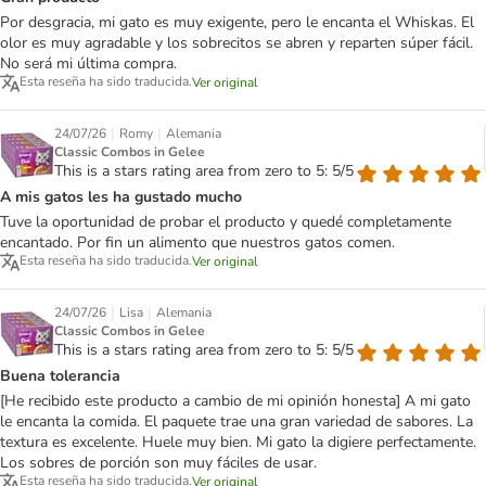
Por desgracia, mi gato es muy exigente, pero le encanta el Whiskas. El
olor es muy agradable y los sobrecitos se abren y reparten súper fácil.
No será mi última compra.
Esta reseña ha sido traducida.
Ver original
|
|
24/07/26
Romy
Alemania
Classic Combos in Gelee
This is a stars rating area from zero to 5: 5/5
A mis gatos les ha gustado mucho
Tuve la oportunidad de probar el producto y quedé completamente
encantado. Por fin un alimento que nuestros gatos comen.
Esta reseña ha sido traducida.
Ver original
|
|
24/07/26
Lisa
Alemania
Classic Combos in Gelee
This is a stars rating area from zero to 5: 5/5
Buena tolerancia
[He recibido este producto a cambio de mi opinión honesta] A mi gato
le encanta la comida. El paquete trae una gran variedad de sabores. La
textura es excelente. Huele muy bien. Mi gato la digiere perfectamente.
Los sobres de porción son muy fáciles de usar.
Esta reseña ha sido traducida.
Ver original