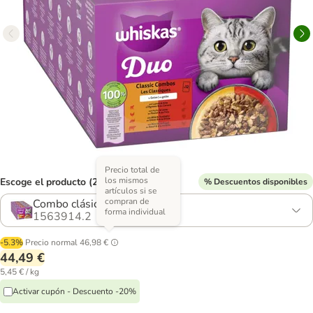
Precio total de
los mismos
Escoge el producto (2 opciones)
% Descuentos disponibles
artículos si se
compran de
Combo clásico en gelatina
forma individual
1563914.2
-5.3%
Precio normal
46,98 €
44,49 €
5,45 € / kg
Activar cupón - Descuento -20%