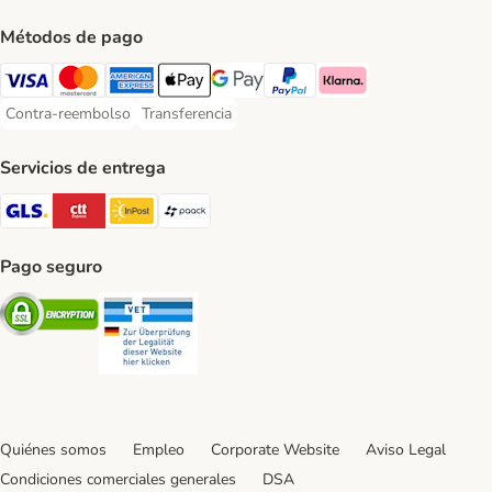
Métodos de pago
Visa Payment Method
Mastercard Payment Method
American Express Payment Method
Apple Pay Payment Method
Google Pay Payment Method
PayPal Payment Method
Klarna Payment Method
Contra-reembolso
Transferencia
Contra-reembolso Payment Method
Transferencia Payment Method
Servicios de entrega
GLS Shipping Method
CTTExpress Shipping Method
InPost Shipping Method
paack Shipping Method
Pago seguro
Security
Security
Quiénes somos
Empleo
Corporate Website
Aviso Legal
Condiciones comerciales generales
DSA