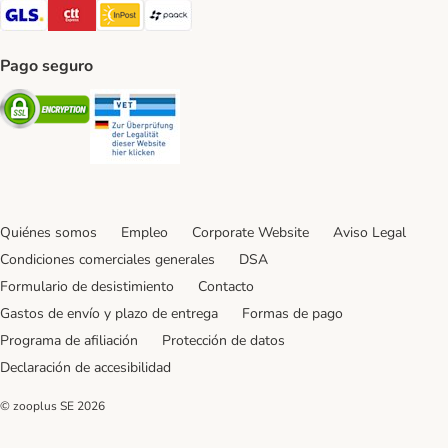
GLS Shipping Method
CTTExpress Shipping Method
InPost Shipping Method
paack Shipping Method
Pago seguro
Security
Security
Quiénes somos
Empleo
Corporate Website
Aviso Legal
Condiciones comerciales generales
DSA
Formulario de desistimiento
Contacto
Gastos de envío y plazo de entrega
Formas de pago
Programa de afiliación
Protección de datos
Declaración de accesibilidad
© zooplus SE
2026