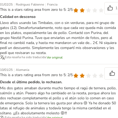
|
|
01/02/25
Rodriguez Fabienne
Francia
1
This is a stars rating area from zero to 5: 2/5
Calidad en descenso
Llevo años usando las Timbales, con o sin verduras, para mi grupo de
gatos (12). Desafortunadamente, noto que cada vez queda más comida
en los platos, especialmente las de pollo. Contacté con Purina, del
grupo Nestlé Purina. Tuve que enviarles un montón de fotos, pero al
final no cambió nada, y hasta me mandaron un vale de... 2 €. Ni siquiera
pedí un descuento. Simplemente les compartí mis observaciones y les
pedí que revisaran su receta.
Esta reseña ha sido traducida.
Ver original
|
10/01/25
Alemania
This is a stars rating area from zero to 5: 2/5
Desde el último pedido, lo rechazan.
Mis dos gatos amaban durante mucho tiempo el ragú de ternera, pollo,
salmón y atún. Peeero algo ha cambiado en la receta, porque ahora los
dos rechazan completamente el pollo y el atún solo lo comen en caso
de emergencia. Solo la ternera les gusta por ahora 😢 Ya he donado 50
latas al refugio de animales y todavía tengo la misma cantidad en el
sótano. ¡¡¡Es absolutamente molesto 😡!!!
Esta reseña ha sido traducida.
Ver original