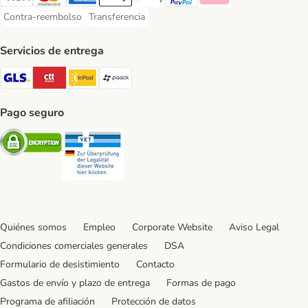
Visa Payment Method
Mastercard Payment Method
American Express Payment Method
Apple Pay Payment Method
Google Pay Payment Method
PayPal Payment Method
Klarna Payment Method
Contra-reembolso
Transferencia
Contra-reembolso Payment Method
Transferencia Payment Method
Servicios de entrega
GLS Shipping Method
CTTExpress Shipping Method
InPost Shipping Method
paack Shipping Method
Pago seguro
Security
Security
Quiénes somos
Empleo
Corporate Website
Aviso Legal
Condiciones comerciales generales
DSA
Formulario de desistimiento
Contacto
Gastos de envío y plazo de entrega
Formas de pago
Programa de afiliación
Protección de datos