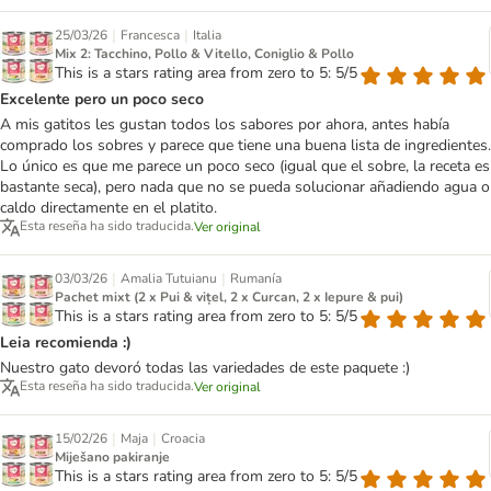
|
|
25/03/26
Francesca
Italia
Mix 2: Tacchino, Pollo & Vitello, Coniglio & Pollo
This is a stars rating area from zero to 5: 5/5
Excelente pero un poco seco
A mis gatitos les gustan todos los sabores por ahora, antes había
comprado los sobres y parece que tiene una buena lista de ingredientes.
Lo único es que me parece un poco seco (igual que el sobre, la receta es
bastante seca), pero nada que no se pueda solucionar añadiendo agua o
caldo directamente en el platito.
Esta reseña ha sido traducida.
Ver original
|
|
03/03/26
Amalia Tutuianu
Rumanía
Pachet mixt (2 x Pui & vițel, 2 x Curcan, 2 x Iepure & pui)
This is a stars rating area from zero to 5: 5/5
Leia recomienda :)
Nuestro gato devoró todas las variedades de este paquete :)
Esta reseña ha sido traducida.
Ver original
|
|
15/02/26
Maja
Croacia
Miješano pakiranje
This is a stars rating area from zero to 5: 5/5