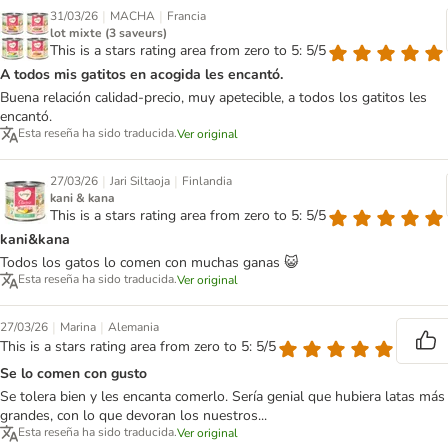
|
|
31/03/26
MACHA
Francia
lot mixte (3 saveurs)
This is a stars rating area from zero to 5: 5/5
A todos mis gatitos en acogida les encantó.
Buena relación calidad-precio, muy apetecible, a todos los gatitos les
encantó.
Esta reseña ha sido traducida.
Ver original
|
|
27/03/26
Jari Siltaoja
Finlandia
kani & kana
This is a stars rating area from zero to 5: 5/5
kani&kana
Todos los gatos lo comen con muchas ganas 😺
Esta reseña ha sido traducida.
Ver original
|
|
27/03/26
Marina
Alemania
This is a stars rating area from zero to 5: 5/5
Se lo comen con gusto
Se tolera bien y les encanta comerlo. Sería genial que hubiera latas más
grandes, con lo que devoran los nuestros...
Esta reseña ha sido traducida.
Ver original