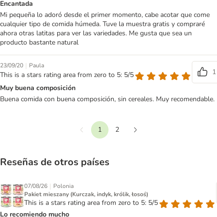
Encantada
Mi pequeña lo adoró desde el primer momento, cabe acotar que come
cualquier tipo de comida húmeda. Tuve la muestra gratis y compraré
ahora otras latitas para ver las variedades. Me gusta que sea un
producto bastante natural
|
23/09/20
Paula
1
This is a stars rating area from zero to 5: 5/5
Muy buena composición
Buena comida con buena composición, sin cereales. Muy recomendable.
1
2
Anterior
Siguiente
Reseñas de otros países
|
07/08/26
Polonia
Pakiet mieszany (Kurczak, indyk, królik, łosoś)
This is a stars rating area from zero to 5: 5/5
Lo recomiendo mucho