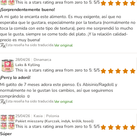
This is a stars rating area from zero to 5: 5/5
¡Sorprendentemente bueno!
A mi gato le encanta este alimento. Es muy exigente, así que no
esperaba que le gustara, especialmente por la textura (normalmente no
toca la comida con este tipo de textura), pero me sorprendió lo mucho
que le gusta, siempre se come todo del plato. ¡Y la relación calidad-
precio es muy buena!
Esta reseña ha sido traducida.
Ver original
|
28/04/26
Dinamarca
Laks & Kylling
This is a stars rating area from zero to 5: 5/5
¡Percy lo adoró!
Mi gatito de 7 meses adora este pienso. Es Abisinio/Ragdoll y
normalmente no le gustan los cambios, así que seguiremos
comprándolo ☺️
Esta reseña ha sido traducida.
Ver original
|
|
25/04/26
Kasia
Polonia
Pakiet mieszany (Kurczak, indyk, królik, łosoś)
This is a stars rating area from zero to 5: 5/5
Súper