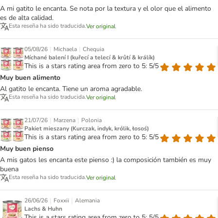
A mi gatito le encanta. Se nota por la textura y el olor que el alimento
es de alta calidad.
Esta reseña ha sido traducida.
Ver original
|
|
05/08/26
Michaela
Chequia
Míchané balení I (kuřecí a telecí & krůtí & králík)
This is a stars rating area from zero to 5: 5/5
Muy buen alimento
Al gatito le encanta. Tiene un aroma agradable.
Esta reseña ha sido traducida.
Ver original
|
|
21/07/26
Marzena
Polonia
Pakiet mieszany (Kurczak, indyk, królik, łosoś)
This is a stars rating area from zero to 5: 5/5
Muy buen pienso
A mis gatos les encanta este pienso :) la composición también es muy
buena
Esta reseña ha sido traducida.
Ver original
|
|
26/06/26
Foxxii
Alemania
Lachs & Huhn
This is a stars rating area from zero to 5: 5/5