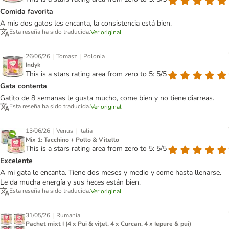
Comida favorita
A mis dos gatos les encanta, la consistencia está bien.
Esta reseña ha sido traducida.
Ver original
|
|
26/06/26
Tomasz
Polonia
Indyk
This is a stars rating area from zero to 5: 5/5
Gata contenta
Gatito de 8 semanas le gusta mucho, come bien y no tiene diarreas.
Esta reseña ha sido traducida.
Ver original
|
|
13/06/26
Venus
Italia
Mix 1: Tacchino + Pollo & Vitello
This is a stars rating area from zero to 5: 5/5
Excelente
A mi gata le encanta. Tiene dos meses y medio y come hasta llenarse.
Le da mucha energía y sus heces están bien.
Esta reseña ha sido traducida.
Ver original
|
31/05/26
Rumanía
Pachet mixt I (4 x Pui & vițel, 4 x Curcan, 4 x Iepure & pui)