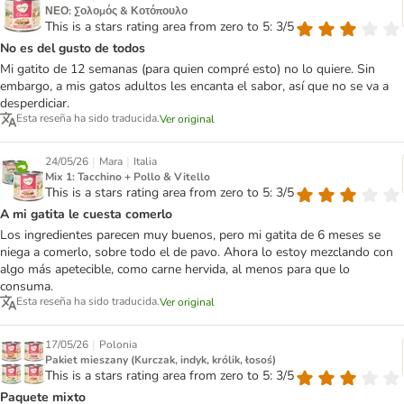
ΝΕΟ: Σολομός & Κοτόπουλο
This is a stars rating area from zero to 5: 3/5
No es del gusto de todos
Mi gatito de 12 semanas (para quien compré esto) no lo quiere. Sin
embargo, a mis gatos adultos les encanta el sabor, así que no se va a
desperdiciar.
Esta reseña ha sido traducida.
Ver original
|
|
24/05/26
Mara
Italia
Mix 1: Tacchino + Pollo & Vitello
This is a stars rating area from zero to 5: 3/5
A mi gatita le cuesta comerlo
Los ingredientes parecen muy buenos, pero mi gatita de 6 meses se
niega a comerlo, sobre todo el de pavo. Ahora lo estoy mezclando con
algo más apetecible, como carne hervida, al menos para que lo
consuma.
Esta reseña ha sido traducida.
Ver original
|
17/05/26
Polonia
Pakiet mieszany (Kurczak, indyk, królik, łosoś)
This is a stars rating area from zero to 5: 3/5
Paquete mixto