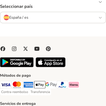
Seleccionar país
España / es
Métodos de pago
Visa Payment Method
Mastercard Payment Method
American Express Payment Method
Apple Pay Payment Method
Google Pay Payment Method
PayPal Payment Method
Klarna Payment Method
Contra-reembolso
Transferencia
Contra-reembolso Payment Method
Transferencia Payment Method
Servicios de entrega