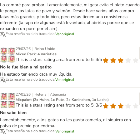
Lo compré para probar. Lamentablemente, mi gata evita el plato cuando
le pongo las latas de pavo y salmón. Desde hace varios años compro
latas más grandes y todo bien, pero estas tienen una consistencia
diferente (la tapa de algunas está levantada, al abrirlas parece que se
expanden un poco por el aire).
Esta reseña ha sido traducida.
Ver original
|
29/03/26
Reino Unido
Mixed Pack: 4 Varieties
This is a stars rating area from zero to 5: 3/5
No le fue bien a mi gatito
Ha estado teniendo caca muy líquida.
Esta reseña ha sido traducida.
Ver original
|
|
27/03/26
Helena
Alemania
Mixpaket (2x Huhn, 1x Pute, 2x Kaninchen, 1x Lachs)
This is a stars rating area from zero to 5: 3/5
No sabe bien
Lamentablemente, a los gatos no les gusta comerlo, ni siquiera con
polvo de premio por encima.
Esta reseña ha sido traducida.
Ver original