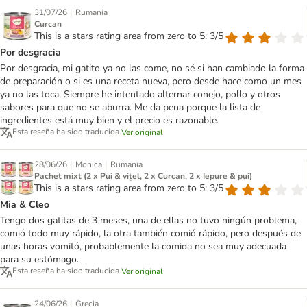
|
31/07/26
Rumanía
Curcan
This is a stars rating area from zero to 5: 3/5
Por desgracia
Por desgracia, mi gatito ya no las come, no sé si han cambiado la forma
de preparación o si es una receta nueva, pero desde hace como un mes
ya no las toca. Siempre he intentado alternar conejo, pollo y otros
sabores para que no se aburra. Me da pena porque la lista de
ingredientes está muy bien y el precio es razonable.
Esta reseña ha sido traducida.
Ver original
|
|
28/06/26
Monica
Rumanía
Pachet mixt (2 x Pui & vițel, 2 x Curcan, 2 x Iepure & pui)
This is a stars rating area from zero to 5: 3/5
Mia & Cleo
Tengo dos gatitas de 3 meses, una de ellas no tuvo ningún problema,
comió todo muy rápido, la otra también comió rápido, pero después de
unas horas vomitó, probablemente la comida no sea muy adecuada
para su estómago.
Esta reseña ha sido traducida.
Ver original
|
24/06/26
Grecia