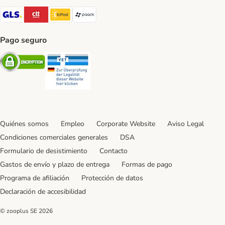
GLS Shipping Method
CTTExpress Shipping Method
InPost Shipping Method
paack Shipping Method
Pago seguro
Security
Security
Quiénes somos
Empleo
Corporate Website
Aviso Legal
Condiciones comerciales generales
DSA
Formulario de desistimiento
Contacto
Gastos de envío y plazo de entrega
Formas de pago
Programa de afiliación
Protección de datos
Declaración de accesibilidad
© zooplus SE
2026