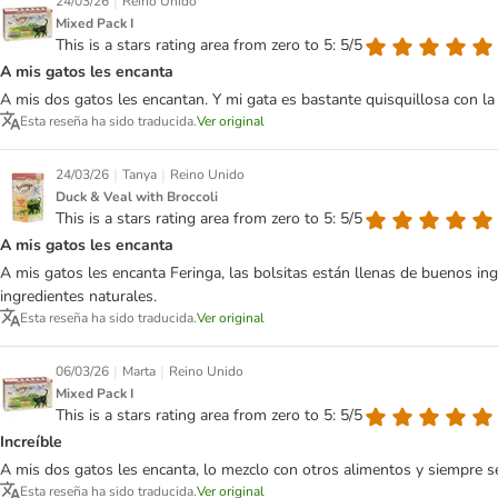
|
24/03/26
Reino Unido
Mixed Pack I
This is a stars rating area from zero to 5: 5/5
A mis gatos les encanta
A mis dos gatos les encantan. Y mi gata es bastante quisquillosa con la
Esta reseña ha sido traducida.
Ver original
|
|
24/03/26
Tanya
Reino Unido
Duck & Veal with Broccoli
This is a stars rating area from zero to 5: 5/5
A mis gatos les encanta
A mis gatos les encanta Feringa, las bolsitas están llenas de buenos in
ingredientes naturales.
Esta reseña ha sido traducida.
Ver original
|
|
06/03/26
Marta
Reino Unido
Mixed Pack I
This is a stars rating area from zero to 5: 5/5
Increíble
A mis dos gatos les encanta, lo mezclo con otros alimentos y siempre se
Esta reseña ha sido traducida.
Ver original