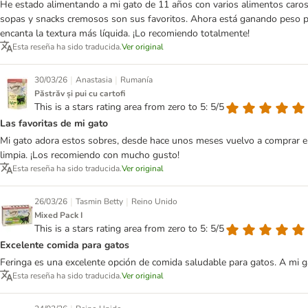
He estado alimentando a mi gato de 11 años con varios alimentos caros,
sopas y snacks cremosos son sus favoritos. Ahora está ganando peso por
encanta la textura más líquida. ¡Lo recomiendo totalmente!
Esta reseña ha sido traducida.
Ver original
|
|
30/03/26
Anastasia
Rumanía
Păstrăv și pui cu cartofi
This is a stars rating area from zero to 5: 5/5
Las favoritas de mi gato
Mi gato adora estos sobres, desde hace unos meses vuelvo a comprar el
limpia. ¡Los recomiendo con mucho gusto!
Esta reseña ha sido traducida.
Ver original
|
|
26/03/26
Tasmin Betty
Reino Unido
Mixed Pack I
This is a stars rating area from zero to 5: 5/5
Excelente comida para gatos
Feringa es una excelente opción de comida saludable para gatos. A mi 
Esta reseña ha sido traducida.
Ver original