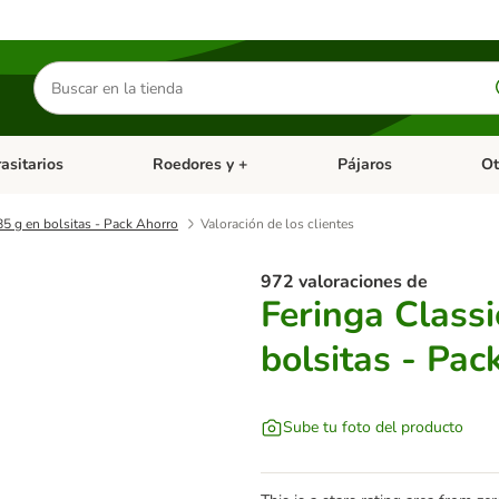
Buscar
productos
asitarios
Roedores y +
Pájaros
Ot
tegoria abierto: Dieta Vet.
Menú de categoria abierto: Antiparasitarios
Menú de categoria abierto
Menú 
5 g en bolsitas - Pack Ahorro
Valoración de los clientes
972 valoraciones de
Feringa Class
bolsitas - Pac
Sube tu foto del producto