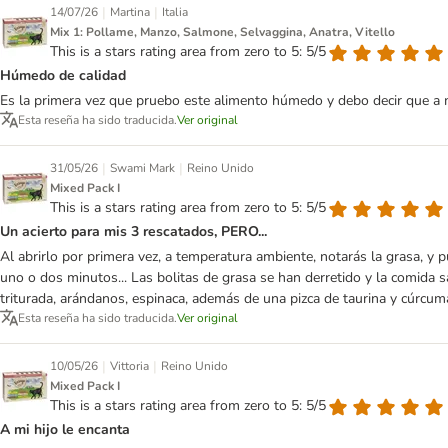
|
|
14/07/26
Martina
Italia
Mix 1: Pollame, Manzo, Salmone, Selvaggina, Anatra, Vitello
This is a stars rating area from zero to 5: 5/5
Húmedo de calidad
Es la primera vez que pruebo este alimento húmedo y debo decir que a m
Esta reseña ha sido traducida.
Ver original
|
|
31/05/26
Swami Mark
Reino Unido
Mixed Pack I
This is a stars rating area from zero to 5: 5/5
Un acierto para mis 3 rescatados, PERO...
Al abrirlo por primera vez, a temperatura ambiente, notarás la grasa, y
uno o dos minutos... Las bolitas de grasa se han derretido y la comida s
triturada, arándanos, espinaca, además de una pizca de taurina y cúrcuma
Esta reseña ha sido traducida.
Ver original
|
|
10/05/26
Vittoria
Reino Unido
Mixed Pack I
This is a stars rating area from zero to 5: 5/5
A mi hijo le encanta