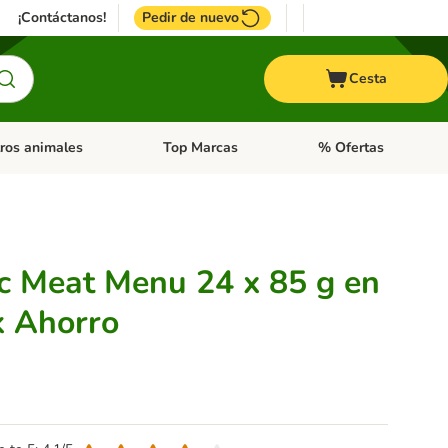
¡Contáctanos!
Pedir de nuevo
Cesta
ros animales
Top Marcas
% Ofertas
: Roedores y +
de categoria abierto: Pájaros
Menú de categoria abierto: Otros animales
Menú de categoria abie
ic Meat Menu 24 x 85 g en
k Ahorro