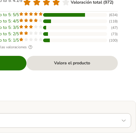
o to 5: 4.1/5
Valoración total (972)
o to 5: 5/5
(
634
)
o to 5: 4/5
(
118
)
o to 5: 3/5
(
47
)
o to 5: 2/5
(
73
)
o to 5: 1/5
(
100
)
las valoraciones
Valora el producto