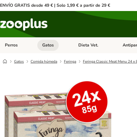
ENVÍO GRATIS desde 49 € | Solo 1,99 € a partir de 29 €
Perros
Gatos
Dieta Vet.
Antipar
Menú de categoria abierto: Perros
Menú de categoria abierto: Gatos
Menú de ca
Gatos
Comida húmeda
Feringa
Feringa Classic Meat Menu 24 x 8