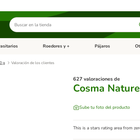
Buscar
productos
asitarios
Roedores y +
Pájaros
Ot
tegoria abierto: Dieta Vet.
Menú de categoria abierto: Antiparasitarios
Menú de categoria abierto
Menú 
0 g
Valoración de los clientes
627 valoraciones de
Cosma Nature 
Sube tu foto del producto
This is a stars rating area from zer