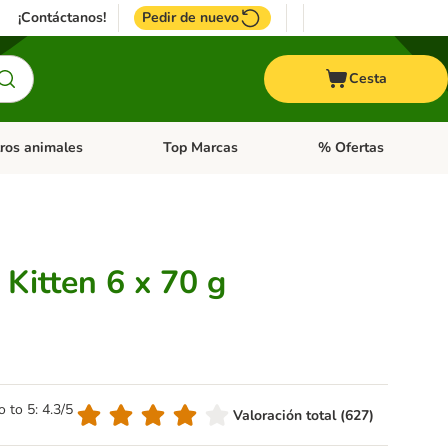
¡Contáctanos!
Pedir de nuevo
Cesta
ros animales
Top Marcas
% Ofertas
: Roedores y +
de categoria abierto: Pájaros
Menú de categoria abierto: Otros animales
Menú de categoria abie
Kitten 6 x 70 g
o to 5: 4.3/5
Valoración total (627)