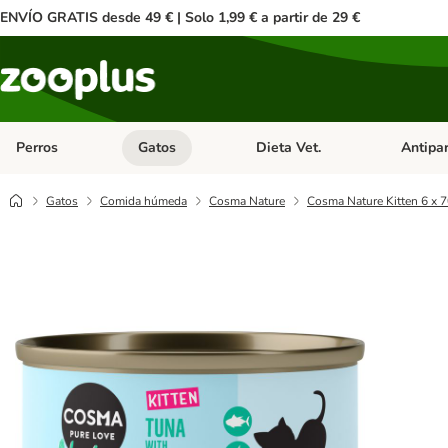
ENVÍO GRATIS desde 49 € | Solo 1,99 € a partir de 29 €
Perros
Gatos
Dieta Vet.
Antipar
Menú de categoria abierto: Perros
Menú de categoria abierto: Gatos
Menú de ca
Gatos
Comida húmeda
Cosma Nature
Cosma Nature Kitten 6 x 7