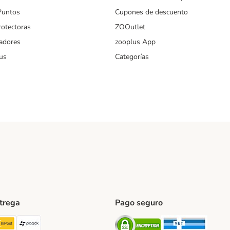
Puntos
Cupones de descuento
rotectoras
ZOOutlet
iadores
zooplus App
us
Categorías
ntrega
Pago seguro
ping Method
TExpress Shipping Method
InPost Shipping Method
paack Shipping Method
Security
Securit