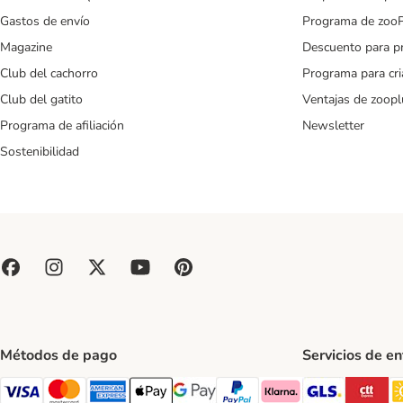
Gastos de envío
Programa de zoo
Magazine
Descuento para p
Club del cachorro
Programa para cr
Club del gatito
Ventajas de zoopl
Programa de afiliación
Newsletter
Sostenibilidad
Métodos de pago
Servicios de e
GLS Ship
CT
Visa Payment Method
Mastercard Payment Method
American Express Payment Method
Apple Pay Payment Method
Google Pay Payment Method
PayPal Payment Method
Klarna Payment Method