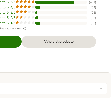
o to 5: 5/5
(
461
)
o to 5: 4/5
(
54
)
o to 5: 3/5
(
25
)
o to 5: 2/5
(
32
)
o to 5: 1/5
(
55
)
las valoraciones
Valora el producto