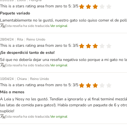
|
|
01/01/26
Zsolti
Hungría
This is a stars rating area from zero to 5: 3/5
Paquete variado
Lamentablemente no le gustó, nuestro gato solo quiso comer el de pollo
Esta reseña ha sido traducida.
Ver original
|
|
28/04/24
Rita
Reino Unido
This is a stars rating area from zero to 5: 3/5
¡Se desperdició tanto de esto!
Sé que no debería dejar una reseña negativa solo porque a mi gato no le 
Esta reseña ha sido traducida.
Ver original
|
|
10/04/24
Chiara
Reino Unido
This is a stars rating area from zero to 5: 3/5
Más o menos
A Leia y Nosy no les gustó. Tendían a ignorarlo y al final terminé mezcl
las latas de comida para gatos!). Había comprado un paquete de 6 y otro
suplicio!
Esta reseña ha sido traducida.
Ver original