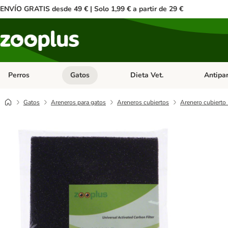
ENVÍO GRATIS desde 49 € | Solo 1,99 € a partir de 29 €
Perros
Gatos
Dieta Vet.
Antipar
Menú de categoria abierto: Perros
Menú de categoria abierto: Gatos
Menú de ca
Gatos
Areneros para gatos
Areneros cubiertos
Arenero cubierto 