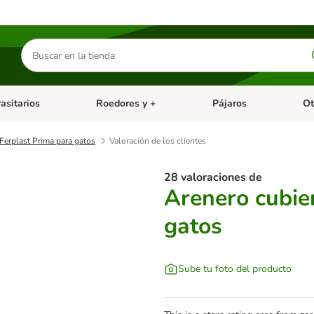
Buscar
productos
asitarios
Roedores y +
Pájaros
Ot
tegoria abierto: Dieta Vet.
Menú de categoria abierto: Antiparasitarios
Menú de categoria abierto
Menú 
Ferplast Prima para gatos
Valoración de los clientes
28 valoraciones de
Arenero cubie
gatos
Sube tu foto del producto