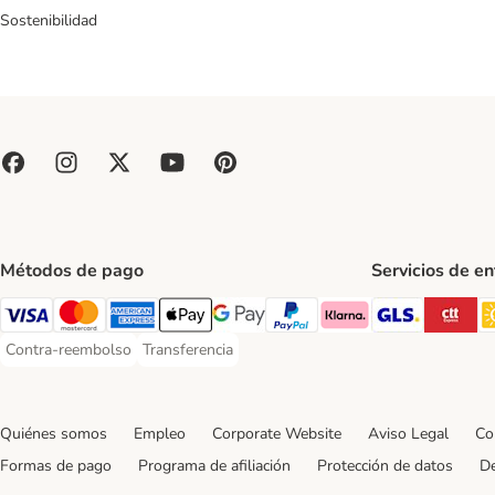
Sostenibilidad
Métodos de pago
Servicios de e
GLS Ship
CT
Visa Payment Method
Mastercard Payment Method
American Express Payment Method
Apple Pay Payment Method
Google Pay Payment Method
PayPal Payment Method
Klarna Payment Method
Contra-reembolso
Transferencia
Contra-reembolso Payment Method
Transferencia Payment Method
Quiénes somos
Empleo
Corporate Website
Aviso Legal
Co
Formas de pago
Programa de afiliación
Protección de datos
De