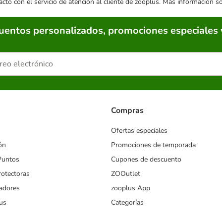
acto con el servicio de atención al cliente de zooplus. Más información 
cuentos personalizados, promociones especiales 
Compras
Ofertas especiales
ón
Promociones de temporada
Puntos
Cupones de descuento
rotectoras
ZOOutlet
iadores
zooplus App
us
Categorías