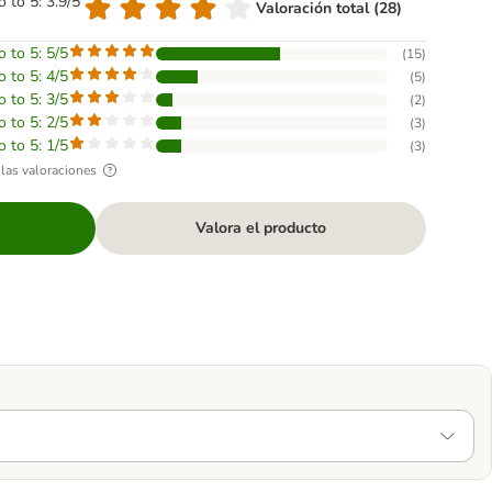
o to 5: 3.9/5
Valoración total (28)
o to 5: 5/5
(
15
)
o to 5: 4/5
(
5
)
o to 5: 3/5
(
2
)
o to 5: 2/5
(
3
)
o to 5: 1/5
(
3
)
las valoraciones
Valora el producto