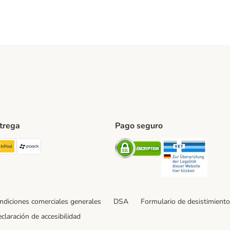
ntrega
Pago seguro
ping Method
TExpress Shipping Method
InPost Shipping Method
paack Shipping Method
Security
Securit
ndiciones comerciales generales
DSA
Formulario de desistimiento
claración de accesibilidad