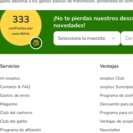
gasto adicional a los gastos básicos de transmisión, poniéndote en cont
333
¡No te pierdas nuestros des
novedades!
zooPuntos por
suscribirte
Selecciona la mascota
Servicios
Ventajas
mi zooplus
zooplus Club
Contacto & FAQ
zooplus Suscripci
Gastos de envío
Programa de zoo
Magazine
Descuento para p
Club del cachorro
Programa para cr
Club del gatito
Ventajas de zoopl
Programa de afiliación
Newsletter