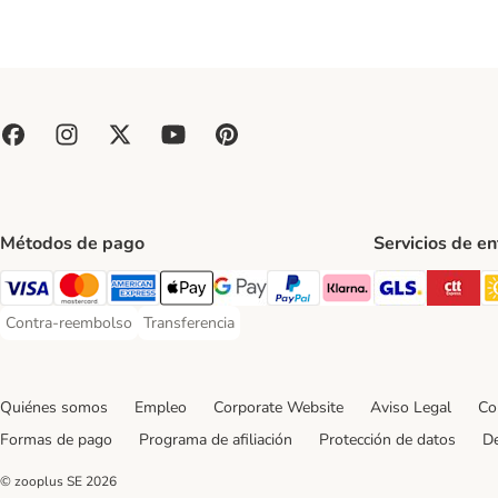
Métodos de pago
Servicios de e
GLS Ship
CT
Visa Payment Method
Mastercard Payment Method
American Express Payment Method
Apple Pay Payment Method
Google Pay Payment Method
PayPal Payment Method
Klarna Payment Method
Contra-reembolso
Transferencia
Contra-reembolso Payment Method
Transferencia Payment Method
Quiénes somos
Empleo
Corporate Website
Aviso Legal
Co
Formas de pago
Programa de afiliación
Protección de datos
De
© zooplus SE
2026