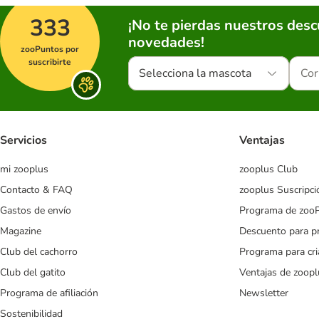
333
¡No te pierdas nuestros des
novedades!
zooPuntos por
suscribirte
Selecciona la mascota
Servicios
Ventajas
mi zooplus
zooplus Club
Contacto & FAQ
zooplus Suscripci
Gastos de envío
Programa de zoo
Magazine
Descuento para p
Club del cachorro
Programa para cr
Club del gatito
Ventajas de zoopl
Programa de afiliación
Newsletter
Sostenibilidad