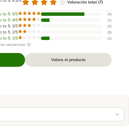
o to 5: 4.3/5
Valoración total (7)
o to 5: 5/5
(
5
)
o to 5: 4/5
(
1
)
o to 5: 3/5
(
0
)
o to 5: 2/5
(
0
)
o to 5: 1/5
(
1
)
las valoraciones
Valora el producto