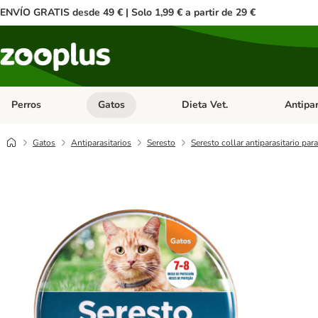
ENVÍO GRATIS desde 49 € | Solo 1,99 € a partir de 29 €
Perros
Gatos
Dieta Vet.
Antipar
Menú de categoria abierto: Perros
Menú de categoria abierto: Gatos
Menú de ca
Gatos
Antiparasitarios
Seresto
Seresto collar antiparasitario par