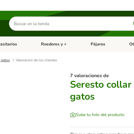
Buscar
productos
asitarios
Roedores y +
Pájaros
Ot
tegoria abierto: Dieta Vet.
Menú de categoria abierto: Antiparasitarios
Menú de categoria abierto
Menú 
a gatos
Valoración de los clientes
7 valoraciones de
Seresto collar
gatos
Sube tu foto del producto