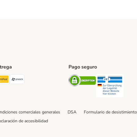
ntrega
Pago seguro
ping Method
TExpress Shipping Method
InPost Shipping Method
paack Shipping Method
Security
Securit
ndiciones comerciales generales
DSA
Formulario de desistimiento
claración de accesibilidad