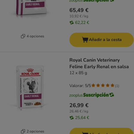
65,49 €
10,92 € / kg
62,22 €
4 opciones
Añadir a la cesta
Royal Canin Veterinary
Feline Early Renal en salsa
12 x 85 g
Valorar: 5/5
(
1
)
26,99 €
26,46 € / kg
25,64 €
2 opciones