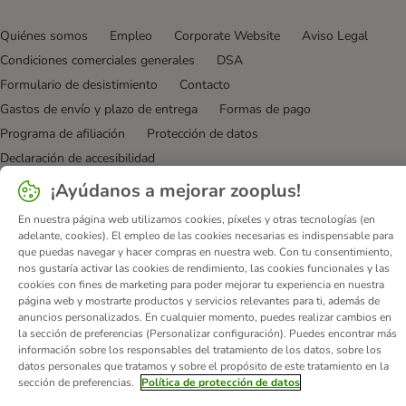
Quiénes somos
Empleo
Corporate Website
Aviso Legal
Condiciones comerciales generales
DSA
Formulario de desistimiento
Contacto
Gastos de envío y plazo de entrega
Formas de pago
Programa de afiliación
Protección de datos
Declaración de accesibilidad
¡Ayúdanos a mejorar zooplus!
© zooplus SE
2026
En nuestra página web utilizamos cookies, píxeles y otras tecnologías (en
adelante, cookies). El empleo de las cookies necesarias es indispensable para
que puedas navegar y hacer compras en nuestra web. Con tu consentimiento,
nos gustaría activar las cookies de rendimiento, las cookies funcionales y las
cookies con fines de marketing para poder mejorar tu experiencia en nuestra
página web y mostrarte productos y servicios relevantes para ti, además de
anuncios personalizados. En cualquier momento, puedes realizar cambios en
la sección de preferencias (Personalizar configuración). Puedes encontrar más
información sobre los responsables del tratamiento de los datos, sobre los
datos personales que tratamos y sobre el propósito de este tratamiento en la
sección de preferencias.
Política de protección de datos