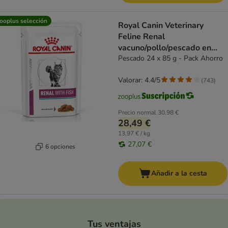
ooplus selección
Royal Canin Veterinary
Feline Renal
vacuno/pollo/pescado en
salsa
Pescado 24 x 85 g - Pack Ahorro
Valorar: 4.4/5
(
743
)
Precio normal
30,98 €
28,49 €
13,97 € / kg
27,07 €
6 opciones
Añadir a la cesta
Tus ventajas