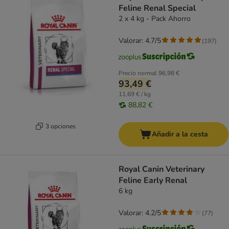
Feline Renal Special
2 x 4 kg - Pack Ahorro
Valorar: 4.7/5
(
197
)
Precio normal
96,98 €
93,49 €
11,69 € / kg
88,82 €
3 opciones
Añadir a la cesta
Royal Canin Veterinary
Feline Early Renal
6 kg
Valorar: 4.2/5
(
77
)