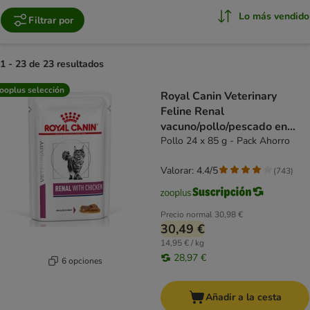
Lo más vendido
Filtrar por
1 - 23 de 23 resultados
product items have been changed
ooplus selección
Royal Canin Veterinary
Feline Renal
vacuno/pollo/pescado en
salsa
Pollo 24 x 85 g - Pack Ahorro
Valorar: 4.4/5
(
743
)
Precio normal
30,98 €
30,49 €
14,95 € / kg
28,97 €
6 opciones
Añadir a la cesta