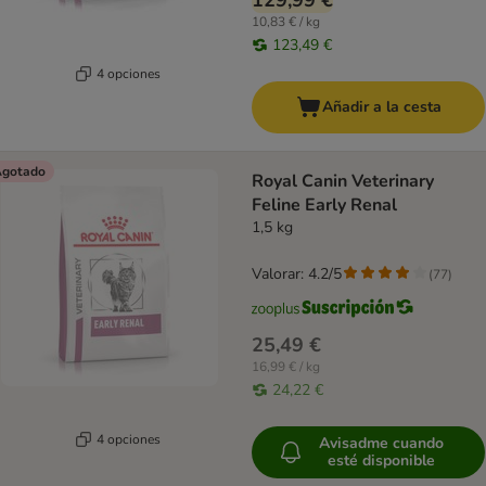
129,99 €
10,83 € / kg
123,49 €
4 opciones
Añadir a la cesta
gotado
Royal Canin Veterinary
Feline Early Renal
1,5 kg
Valorar: 4.2/5
(
77
)
25,49 €
16,99 € / kg
24,22 €
4 opciones
Avisadme cuando
esté disponible