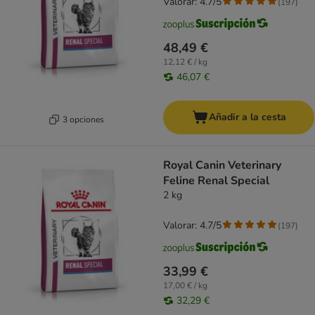
Valorar: 4.7/5
(
197
)
48,49 €
12,12 € / kg
46,07 €
Añadir a la cesta
3 opciones
Royal Canin Veterinary
Feline Renal Special
2 kg
Valorar: 4.7/5
(
197
)
33,99 €
17,00 € / kg
32,29 €