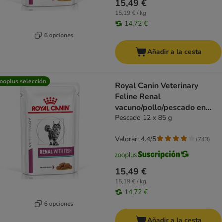
15,49 €
15,19 € / kg
14,72 €
6 opciones
Añadir a la cesta
ooplus selección
Royal Canin Veterinary
Feline Renal
vacuno/pollo/pescado en
salsa
Pescado 12 x 85 g
Valorar: 4.4/5
(
743
)
15,49 €
15,19 € / kg
14,72 €
6 opciones
Añadir a la cesta