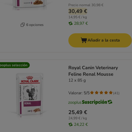
Precio normal
30,98 €
30,49 €
14,95 € / kg
28,97 €
6 opciones
Añadir a la cesta
ooplus selección
Royal Canin Veterinary
Feline Renal Mousse
12 x 85 g
Valorar: 5/5
(
41
)
25,49 €
24,99 € / kg
24,22 €