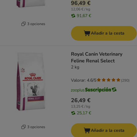
96,49 €
12,06 € / kg
91,67 €
3 opciones
Añadir a la cesta
Royal Canin Veterinary
Feline Renal Select
2 kg
Valorar: 4.6/5
(
290
)
26,49 €
13,25 € / kg
25,17 €
3 opciones
Añadir a la cesta