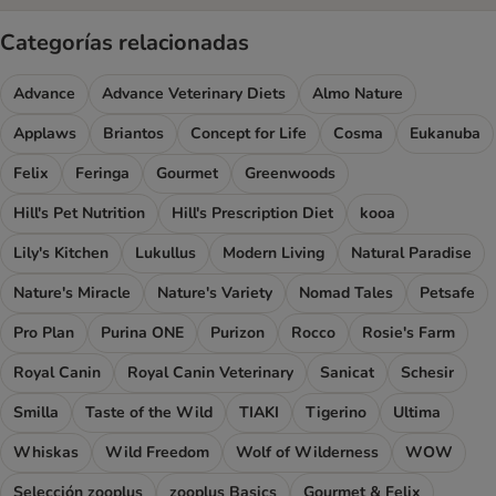
Categorías relacionadas
Advance
Advance Veterinary Diets
Almo Nature
Applaws
Briantos
Concept for Life
Cosma
Eukanuba
Felix
Feringa
Gourmet
Greenwoods
Hill's Pet Nutrition
Hill's Prescription Diet
kooa
Lily's Kitchen
Lukullus
Modern Living
Natural Paradise
Nature's Miracle
Nature's Variety
Nomad Tales
Petsafe
Pro Plan
Purina ONE
Purizon
Rocco
Rosie's Farm
Royal Canin
Royal Canin Veterinary
Sanicat
Schesir
Smilla
Taste of the Wild
TIAKI
Tigerino
Ultima
Whiskas
Wild Freedom
Wolf of Wilderness
WOW
Selección zooplus
zooplus Basics
Gourmet & Felix