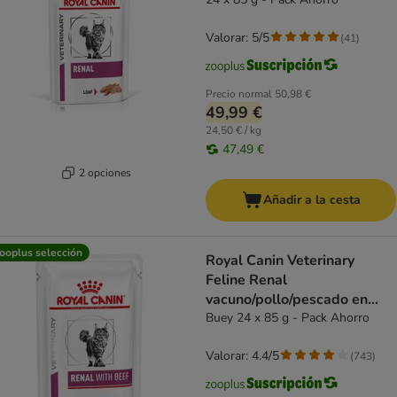
Valorar: 5/5
(
41
)
Precio normal
50,98 €
49,99 €
24,50 € / kg
47,49 €
2 opciones
Añadir a la cesta
ooplus selección
Royal Canin Veterinary
Feline Renal
vacuno/pollo/pescado en
salsa
Buey 24 x 85 g - Pack Ahorro
Valorar: 4.4/5
(
743
)