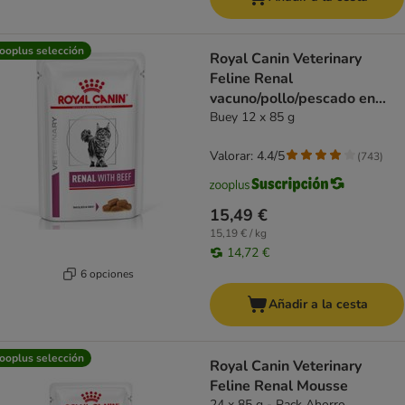
ooplus selección
Royal Canin Veterinary
Feline Renal
vacuno/pollo/pescado en
salsa
Buey 12 x 85 g
Valorar: 4.4/5
(
743
)
15,49 €
15,19 € / kg
14,72 €
6 opciones
Añadir a la cesta
ooplus selección
Royal Canin Veterinary
Feline Renal Mousse
24 x 85 g - Pack Ahorro