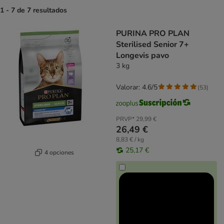
1 - 7 de 7 resultados
product items have been changed
PURINA PRO PLAN
Sterilised Senior 7+
Longevis pavo
3 kg
Valorar: 4.6/5
(
53
)
PRVP*
29,99 €
26,49 €
8,83 € / kg
25,17 €
4 opciones