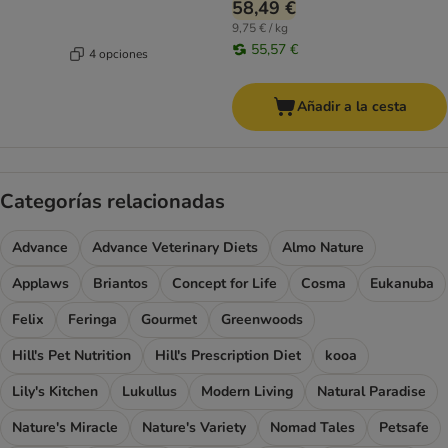
58,49 €
9,75 € / kg
55,57 €
4 opciones
Añadir a la cesta
Categorías relacionadas
Advance
Advance Veterinary Diets
Almo Nature
Applaws
Briantos
Concept for Life
Cosma
Eukanuba
Felix
Feringa
Gourmet
Greenwoods
Hill's Pet Nutrition
Hill's Prescription Diet
kooa
Lily's Kitchen
Lukullus
Modern Living
Natural Paradise
Nature's Miracle
Nature's Variety
Nomad Tales
Petsafe