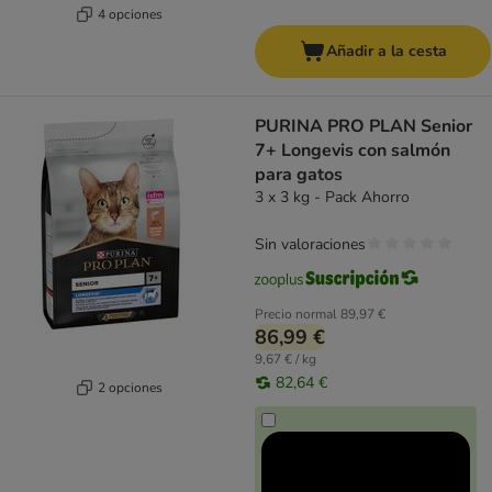
4 opciones
Añadir a la cesta
PURINA PRO PLAN Senior
7+ Longevis con salmón
para gatos
3 x 3 kg - Pack Ahorro
Sin valoraciones
Precio normal
89,97 €
86,99 €
9,67 € / kg
82,64 €
2 opciones