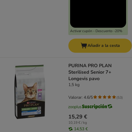
Activar cupón - Descuento -20%
Añadir a la cesta
PURINA PRO PLAN
Sterilised Senior 7+
Longevis pavo
1,5 kg
Valorar: 4.6/5
(
53
)
15,29 €
10,19 € / kg
14,53 €