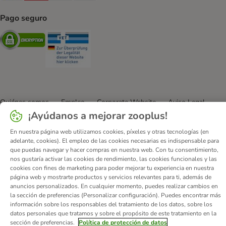
Pago seguro
Security
Security
Quiénes somos
Empleo
Corporate Website
Aviso Legal
¡Ayúdanos a mejorar zooplus!
Condiciones comerciales generales
DSA
Formulario de desistimiento
Contacto
En nuestra página web utilizamos cookies, píxeles y otras tecnologías (en
adelante, cookies). El empleo de las cookies necesarias es indispensable para
Gastos de envío y plazo de entrega
Formas de pago
que puedas navegar y hacer compras en nuestra web. Con tu consentimiento,
Programa de afiliación
Protección de datos
nos gustaría activar las cookies de rendimiento, las cookies funcionales y las
cookies con fines de marketing para poder mejorar tu experiencia en nuestra
Declaración de accesibilidad
página web y mostrarte productos y servicios relevantes para ti, además de
anuncios personalizados. En cualquier momento, puedes realizar cambios en
© zooplus SE
2026
la sección de preferencias (Personalizar configuración). Puedes encontrar más
información sobre los responsables del tratamiento de los datos, sobre los
datos personales que tratamos y sobre el propósito de este tratamiento en la
sección de preferencias.
Política de protección de datos