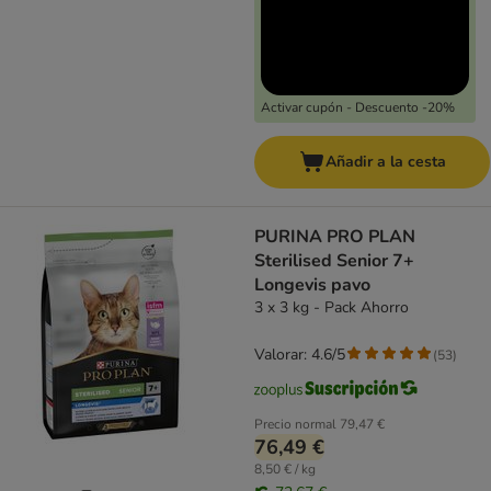
Activar cupón - Descuento -20%
Añadir a la cesta
PURINA PRO PLAN
Sterilised Senior 7+
Longevis pavo
3 x 3 kg - Pack Ahorro
Valorar: 4.6/5
(
53
)
Precio normal
79,47 €
76,49 €
8,50 € / kg