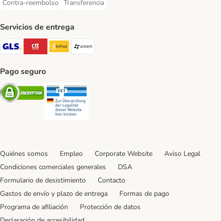
Contra-reembolso
Transferencia
Contra-reembolso Payment Method
Transferencia Payment Method
Servicios de entrega
GLS Shipping Method
CTTExpress Shipping Method
InPost Shipping Method
paack Shipping Method
Pago seguro
Security
Security
Quiénes somos
Empleo
Corporate Website
Aviso Legal
Condiciones comerciales generales
DSA
Formulario de desistimiento
Contacto
Gastos de envío y plazo de entrega
Formas de pago
Programa de afiliación
Protección de datos
Declaración de accesibilidad