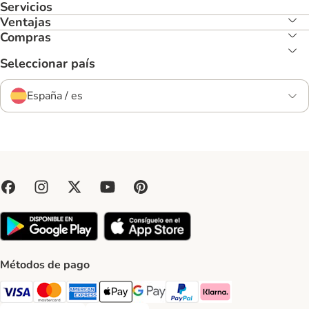
Servicios
Ventajas
Compras
Seleccionar país
España / es
Métodos de pago
Visa Payment Method
Mastercard Payment Method
American Express Payment Method
Apple Pay Payment Method
Google Pay Payment Method
PayPal Payment Method
Klarna Payment Method