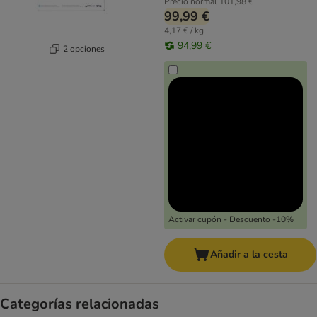
Precio normal
101,98 €
99,99 €
4,17 € / kg
94,99 €
2 opciones
Activar cupón - Descuento -10%
Añadir a la cesta
Categorías relacionadas