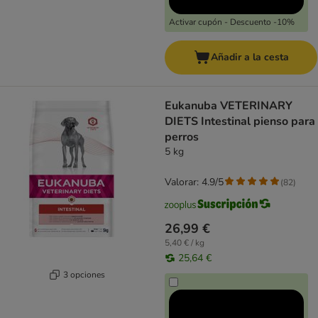
Activar cupón - Descuento -10%
Añadir a la cesta
Eukanuba VETERINARY
DIETS Intestinal pienso para
perros
5 kg
Valorar: 4.9/5
(
82
)
26,99 €
5,40 € / kg
25,64 €
3 opciones