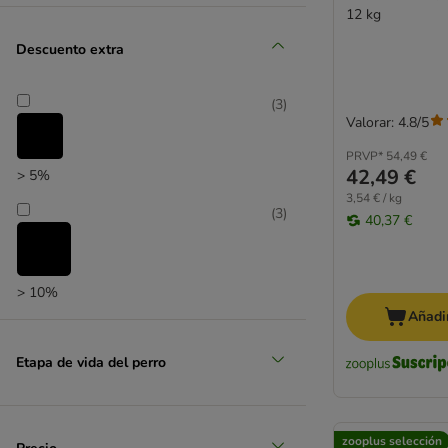
(
3
)
12 kg
Descuento extra
(
3
)
Valorar: 4.8/5
Promociones
PRVP*
54,49 €
(
6
)
42,49 €
> 5%
3,54 € / kg
(
3
)
40,37 €
> 10%
Añadir
zooplus selección
Etapa de vida del perro
zooplus selección