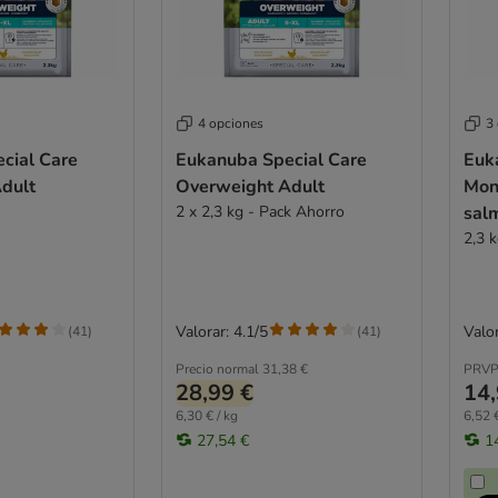
4 opciones
3
cial Care
Eukanuba Special Care
Euk
dult
Overweight Adult
Mon
2 x 2,3 kg - Pack Ahorro
sal
2,3 
Valorar: 4.1/5
Valor
(
41
)
(
41
)
Precio normal
31,38 €
PRVP
28,99 €
14,
6,30 € / kg
6,52 €
27,54 €
1