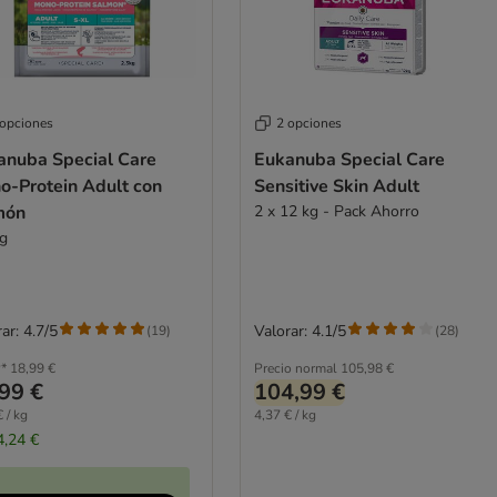
 opciones
2 opciones
anuba Special Care
Eukanuba Special Care
o-Protein Adult con
Sensitive Skin Adult
món
2 x 12 kg - Pack Ahorro
kg
ar: 4.7/5
Valorar: 4.1/5
(
19
)
(
28
)
*
18,99 €
Precio normal
105,98 €
99 €
104,99 €
 / kg
4,37 € / kg
4,24 €