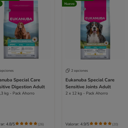
o
Nuevo
 opciones
2 opciones
anuba Special Care
Eukanuba Special Care
itive Digestion Adult
Sensitive Joints Adult
2,3 kg - Pack Ahorro
2 x 12 kg - Pack Ahorro
ar: 4.8/5
Valorar: 4.9/5
(
26
)
(
20
)