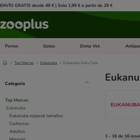
ENVÍO GRATIS desde 49 € | Solo 1,99 € a partir de 29 €
Perros
Gatos
Dieta Vet.
Antipar
Menú de categoria abierto: Perros
Menú de categoria abierto: Gatos
Menú de ca
Top Marcas
Eukanuba
Eukanuba Daily Care
Eukanu
Categoría
Top Marcas
Eukanuba
Eukanuba especial tamaños
Cachorros
Adultos
1 - 16 de 16 resu
Mayores