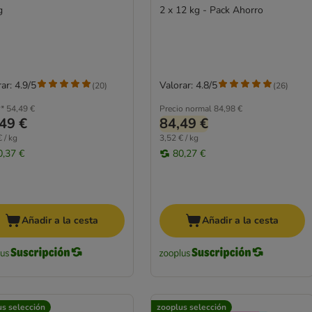
g
2 x 12 kg - Pack Ahorro
ar: 4.9/5
Valorar: 4.8/5
(
20
)
(
26
)
*
54,49 €
Precio normal
84,98 €
49 €
84,49 €
 / kg
3,52 € / kg
0,37 €
80,27 €
Añadir a la cesta
Añadir a la cesta
us selección
zooplus selección