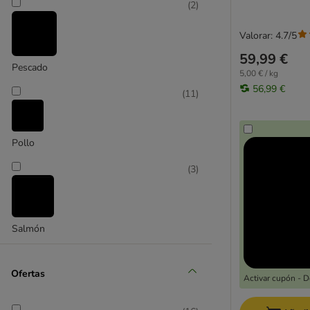
(
2
)
Valorar: 4.7/5
59,99 €
Pescado
5,00 € / kg
56,99 €
(
11
)
Pollo
(
3
)
Salmón
Ofertas
Activar cupón - 