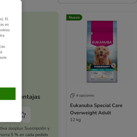
Nuevo
). El
ras en
ookies
tra
ias
el
este
Tus ventajas
4 opciones
Eukanuba Special Care
Overweight Adult
12 kg
tiva zooplus Suscripción y
horra 5 % en cada pedido