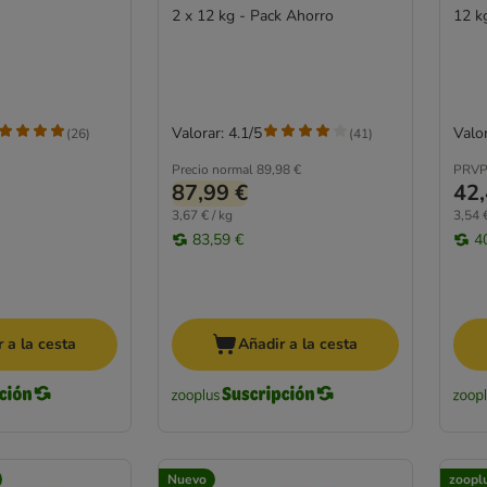
2 x 12 kg - Pack Ahorro
12 k
Valorar: 4.1/5
Valor
(
26
)
(
41
)
Precio normal
89,98 €
PRVP
87,99 €
42,
3,67 € / kg
3,54 €
83,59 €
4
 a la cesta
Añadir a la cesta
Nuevo
zoopl