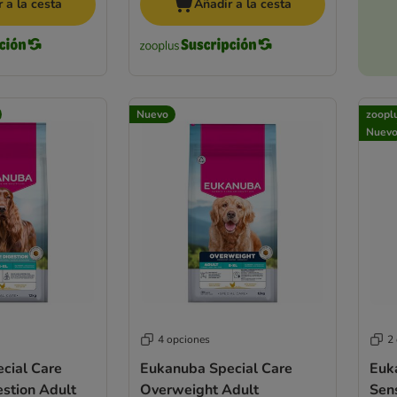
 a la cesta
Añadir a la cesta
Nuevo
zoopl
Nuev
4 opciones
2
cial Care
Eukanuba Special Care
Euk
estion Adult
Overweight Adult
Sens