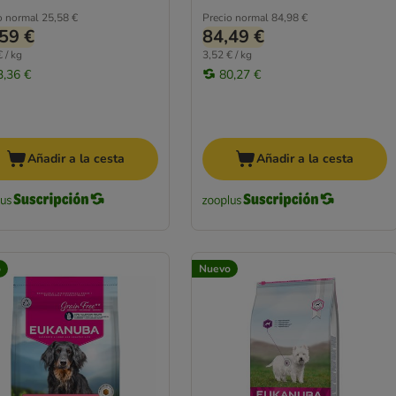
o normal
25,58 €
Precio normal
84,98 €
59 €
84,49 €
 / kg
3,52 € / kg
3,36 €
80,27 €
Añadir a la cesta
Añadir a la cesta
o
Nuevo