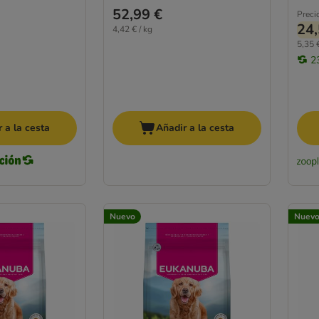
52,99 €
Preci
24,
4,42 € / kg
5,35 €
2
 a la cesta
Añadir a la cesta
Nuevo
Nuev