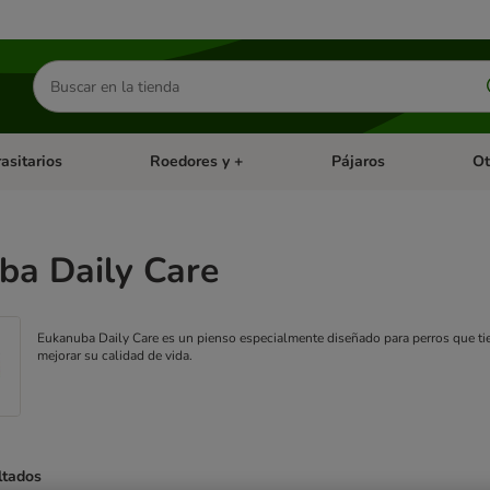
Buscar
productos
asitarios
Roedores y +
Pájaros
Ot
tegoria abierto: Dieta Vet.
Menú de categoria abierto: Antiparasitarios
Menú de categoria abierto
Menú 
ba Daily Care
Eukanuba Daily Care es un pienso especialmente diseñado para perros que tie
mejorar su calidad de vida.
ltados