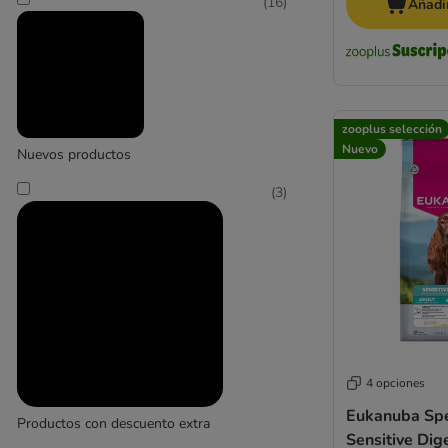
(
16
)
Añadir
zooplus selección
Nuevo
Nuevos productos
(
3
)
4 opciones
Eukanuba Spe
Productos con descuento extra
Sensitive Dig