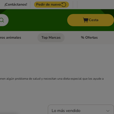
¡Contáctanos!
Pedir de nuevo
Cesta
ros animales
Top Marcas
% Ofertas
: Roedores y +
de categoria abierto: Pájaros
Menú de categoria abierto: Otros animales
Menú de categoria abie
nen algún problema de salud y necesitan una dieta especial que les ayude a
Lo más vendido