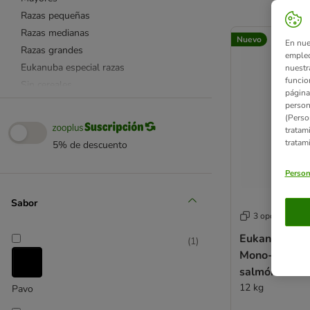
Razas pequeñas
product items ha
Razas medianas
Nuevo
En nue
Razas grandes
empleo
Eukanuba especial razas
nuestr
funcio
Sin cereales
página
Eukanuba Daily Care
person
(Perso
Eukanuba Veterinary Diets
tratam
Eukanuba pienso gatos
tratam
5% de descuento
Eukanuba comida húmeda para gatos
Kitten
Person
Adult
Sabor
Senior
3 opciones
Especialidades
Eukanuba Spe
Cordero
(
1
)
Mono-Protein
Promociones y ofertas
salmón
12 kg
Pavo