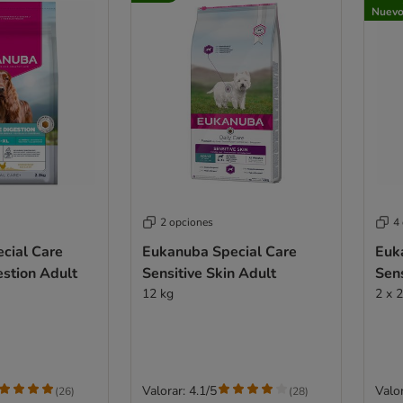
Nuev
2 opciones
4
cial Care
Eukanuba Special Care
Euk
estion Adult
Sensitive Skin Adult
Sens
12 kg
2 x 
Valorar: 4.1/5
Valor
(
26
)
(
28
)