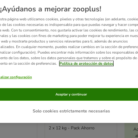
¡Ayúdanos a mejorar zooplus!
ve been changed
Nuevo
stra página web utilizamos cookies, píxeles y otras tecnologías (en adelante, cookies
 de las cookies necesarias es indispensable para que puedas navegar y hacer comp
a web. Con tu consentimiento, nos gustaría activar las cookies de rendimiento, las c
nales y las cookies con fines de marketing para poder mejorar tu experiencia en nues
 web y mostrarte productos y servicios relevantes para ti, además de anuncios
alizados. En cualquier momento, puedes realizar cambios en la sección de preferenc
nalizar configuración). Puedes encontrar más información sobre los responsables d
iento de los datos, sobre los datos personales que tratamos y sobre el propósito de 
iento en la sección de preferencias.
Política de protección de datos
alizar configuración
Aceptar y continuar
3 opciones
cial Care
Eukanuba Special Care
Solo cookies estrictamente necesarias
 Adult con
Mono-Protein Adult con
salmón
2 x 12 kg - Pack Ahorro
Ac
a