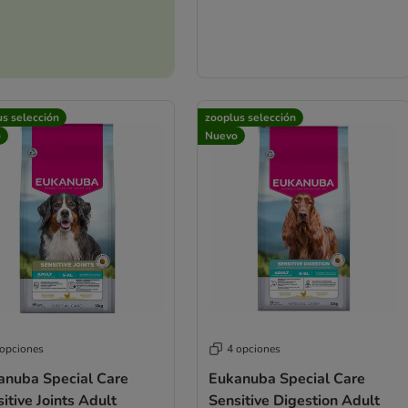
us selección
zooplus selección
o
Nuevo
 opciones
4 opciones
anuba Special Care
Eukanuba Special Care
itive Joints Adult
Sensitive Digestion Adult