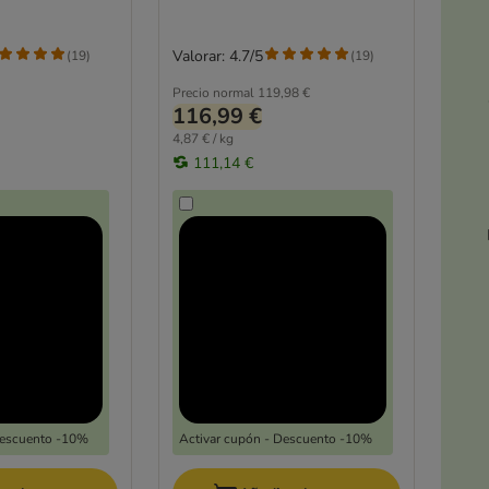
Valorar: 4.7/5
(
19
)
(
19
)
Precio normal
119,98 €
116,99 €
4,87 € / kg
111,14 €
Descuento -10%
Activar cupón - Descuento -10%