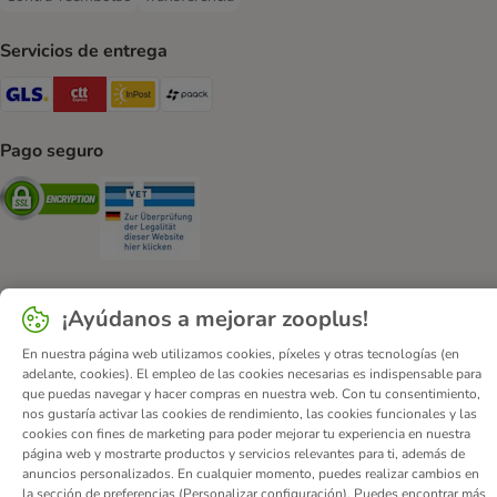
Contra-reembolso Payment Method
Transferencia Payment Method
Servicios de entrega
GLS Shipping Method
CTTExpress Shipping Method
InPost Shipping Method
paack Shipping Method
Pago seguro
Security
Security
¡Ayúdanos a mejorar zooplus!
Quiénes somos
Empleo
Corporate Website
Aviso Legal
En nuestra página web utilizamos cookies, píxeles y otras tecnologías (en
Condiciones comerciales generales
DSA
adelante, cookies). El empleo de las cookies necesarias es indispensable para
que puedas navegar y hacer compras en nuestra web. Con tu consentimiento,
Formulario de desistimiento
Contacto
nos gustaría activar las cookies de rendimiento, las cookies funcionales y las
Gastos de envío y plazo de entrega
Formas de pago
cookies con fines de marketing para poder mejorar tu experiencia en nuestra
página web y mostrarte productos y servicios relevantes para ti, además de
Programa de afiliación
Protección de datos
anuncios personalizados. En cualquier momento, puedes realizar cambios en
Declaración de accesibilidad
la sección de preferencias (Personalizar configuración). Puedes encontrar más