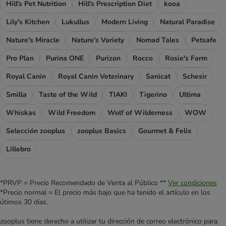
Hill's Pet Nutrition
Hill's Prescription Diet
kooa
Lily's Kitchen
Lukullus
Modern Living
Natural Paradise
Nature's Miracle
Nature's Variety
Nomad Tales
Petsafe
Pro Plan
Purina ONE
Purizon
Rocco
Rosie's Farm
Royal Canin
Royal Canin Veterinary
Sanicat
Schesir
Smilla
Taste of the Wild
TIAKI
Tigerino
Ultima
Whiskas
Wild Freedom
Wolf of Wilderness
WOW
Selección zooplus
zooplus Basics
Gourmet & Felix
Lillebro
*PRVP = Precio Recomendado de Venta al Público **
Ver condiciones
*Precio normal = El precio más bajo que ha tenido el artículo en los
útimos 30 días.
zooplus tiene derecho a utilizar tu dirección de correo electrónico para