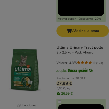
Activar cupón - Descuento -20%
Añadir a la cesta
Ultima Urinary Tract pollo
2 x 2,5 kg - Pack Ahorro
Valorar: 4.3/5
(
124
)
Precio normal
30,58 €
27,99 €
5,60 € / kg
26,59 €
4 opciones