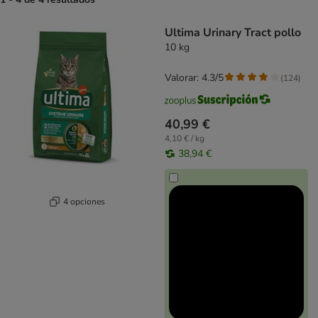
product items have been changed
Ultima Urinary Tract pollo
10 kg
Valorar: 4.3/5
(
124
)
40,99 €
4,10 € / kg
38,94 €
4 opciones