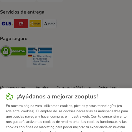
Servicios de entrega
GLS Shipping Method
CTTExpress Shipping Method
InPost Shipping Method
paack Shipping Method
Pago seguro
Security
Security
Quiénes somos
Empleo
Corporate Website
Aviso Legal
¡Ayúdanos a mejorar zooplus!
Condiciones comerciales generales
DSA
Formulario de desistimiento
Contacto
En nuestra página web utilizamos cookies, píxeles y otras tecnologías (en
adelante, cookies). El empleo de las cookies necesarias es indispensable para
Gastos de envío y plazo de entrega
Formas de pago
que puedas navegar y hacer compras en nuestra web. Con tu consentimiento,
Programa de afiliación
Protección de datos
nos gustaría activar las cookies de rendimiento, las cookies funcionales y las
cookies con fines de marketing para poder mejorar tu experiencia en nuestra
Declaración de accesibilidad