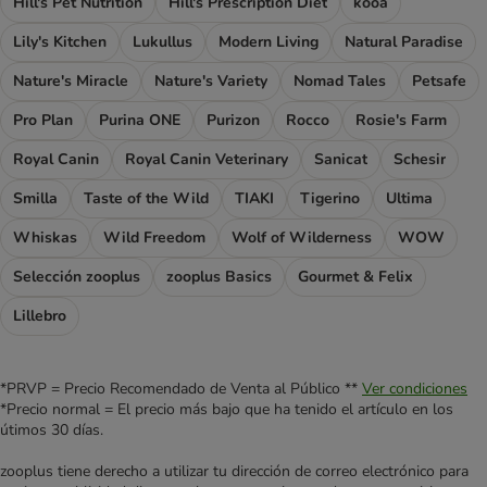
Hill's Pet Nutrition
Hill's Prescription Diet
kooa
Lily's Kitchen
Lukullus
Modern Living
Natural Paradise
Nature's Miracle
Nature's Variety
Nomad Tales
Petsafe
Pro Plan
Purina ONE
Purizon
Rocco
Rosie's Farm
Royal Canin
Royal Canin Veterinary
Sanicat
Schesir
Smilla
Taste of the Wild
TIAKI
Tigerino
Ultima
Whiskas
Wild Freedom
Wolf of Wilderness
WOW
Selección zooplus
zooplus Basics
Gourmet & Felix
Lillebro
*PRVP = Precio Recomendado de Venta al Público **
Ver condiciones
*Precio normal = El precio más bajo que ha tenido el artículo en los
útimos 30 días.
zooplus tiene derecho a utilizar tu dirección de correo electrónico para