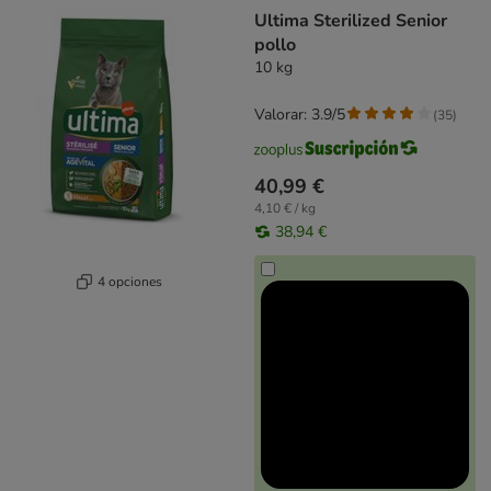
product items have been changed
Ultima Sterilized Senior
pollo
10 kg
Valorar: 3.9/5
(
35
)
40,99 €
4,10 € / kg
38,94 €
4 opciones