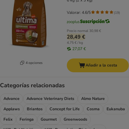
6 kg (2 x 3 kg)
Valorar: 4.6/5
(
19
)
Precio normal
30,98 €
28,49 €
4,75 € / kg
27,07 €
4 opciones
Añadir a la cesta
Categorías relacionadas
Advance
Advance Veterinary Diets
Almo Nature
Applaws
Briantos
Concept for Life
Cosma
Eukanuba
Felix
Feringa
Gourmet
Greenwoods