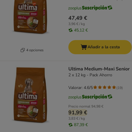
47,49 €
3,96 € / kg
45,12 €
Añadir a la cesta
4 opciones
Ultima Medium-Maxi Senior
2 x 12 kg - Pack Ahorro
Valorar: 4.6/5
(
19
)
Precio normal
94,98 €
91,99 €
3,83 € / kg
87,39 €