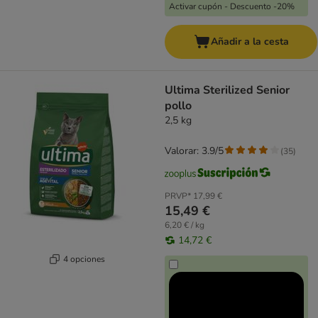
Activar cupón - Descuento -20%
Añadir a la cesta
Ultima Sterilized Senior
pollo
2,5 kg
Valorar: 3.9/5
(
35
)
PRVP*
17,99 €
15,49 €
6,20 € / kg
14,72 €
4 opciones