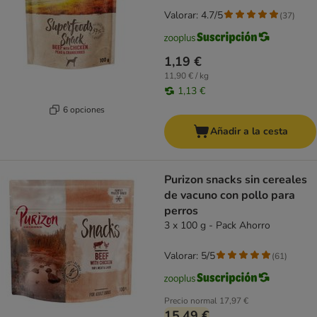
Valorar: 4.7/5
(
37
)
1,19 €
11,90 € / kg
1,13 €
6 opciones
Añadir a la cesta
Purizon snacks sin cereales
de vacuno con pollo para
perros
3 x 100 g - Pack Ahorro
Valorar: 5/5
(
61
)
Precio normal
17,97 €
15,49 €