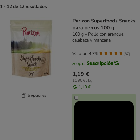
1 - 12 de 12 resultados
product items have been changed
Purizon Superfoods Snacks
para perros 100 g
100 g - Pollo con arenque,
calabaza y manzana
Valorar: 4.7/5
(
37
)
1,19 €
11,90 € / kg
1,13 €
6 opciones