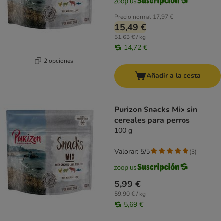
Precio normal
17,97 €
15,49 €
51,63 € / kg
14,72 €
2 opciones
Añadir a la cesta
Purizon Snacks Mix sin
cereales para perros
100 g
Valorar: 5/5
(
3
)
5,99 €
59,90 € / kg
5,69 €