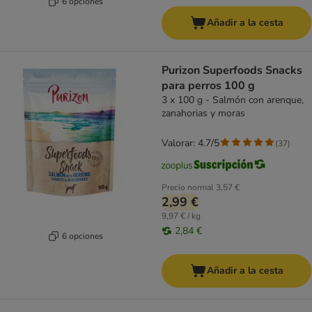
6 opciones
Añadir a la cesta
Purizon Superfoods Snacks
para perros 100 g
3 x 100 g - Salmón con arenque,
zanahorias y moras
Valorar: 4.7/5
(
37
)
Precio normal
3,57 €
2,99 €
9,97 € / kg
2,84 €
6 opciones
Añadir a la cesta