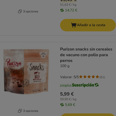
51,63 € / kg
14,72 €
3 opciones
Añadir a la cesta
Purizon snacks sin cereales
de vacuno con pollo para
perros
100 g
Valorar: 5/5
(
61
)
5,99 €
59,90 € / kg
5,69 €
3 opciones