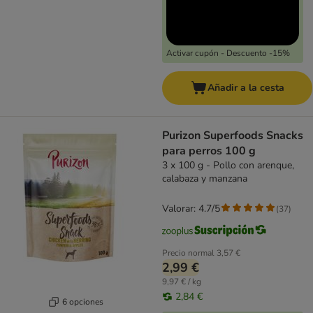
Activar cupón - Descuento -15%
Añadir a la cesta
Purizon Superfoods Snacks
para perros 100 g
3 x 100 g - Pollo con arenque,
calabaza y manzana
Valorar: 4.7/5
(
37
)
Precio normal
3,57 €
2,99 €
9,97 € / kg
2,84 €
6 opciones