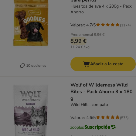
para perros
Huesitos de ave 4 x 200g - Pack
Ahorro
Valorar: 4.7/5
(
1174
)
Precio normal
9,96 €
8,99 €
11,24 € / kg
Añadir a la cesta
10 opciones
Wolf of Wilderness Wild
Bites - Pack Ahorro 3 x 180
g
Wild Hills, con pato
Valorar: 4.6/5
(
575
)