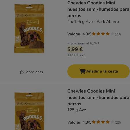
Chewies Goodies Mini
huesitos semi-húmedos para
perros
4 x 125 g Ave - Pack Ahorro
Valorar: 4.3/5
(
23
)
Precio normal
6,76 €
5,99 €
11,98 € / kg
Añadir a la cesta
2 opciones
Chewies Goodies Mini
huesitos semi-húmedos para
perros
125 g Ave
Valorar: 4.3/5
(
23
)