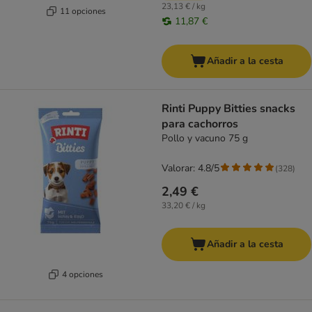
23,13 € / kg
11 opciones
11,87 €
Añadir a la cesta
Rinti Puppy Bitties snacks
para cachorros
Pollo y vacuno 75 g
Valorar: 4.8/5
(
328
)
2,49 €
33,20 € / kg
Añadir a la cesta
4 opciones