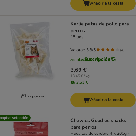
Añadir a la cesta
Karlie patas de pollo para
perros
15 uds.
Valorar: 3.8/5
(
4
)
3,69 €
18,45 € / kg
3,51 €
2 opciones
Añadir a la cesta
ooplus selección
Chewies Goodies snacks
para perros
Huesitos de cordero 4 x 200g -