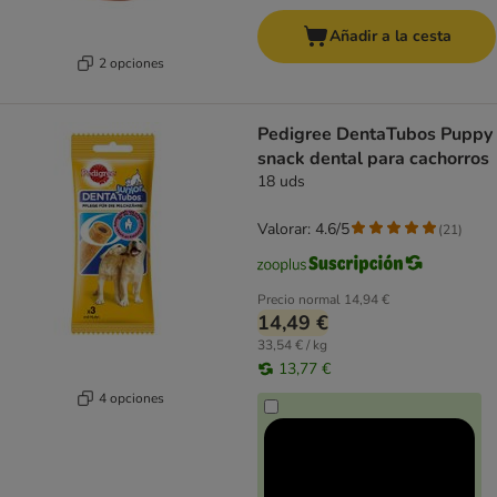
Añadir a la cesta
2 opciones
Pedigree DentaTubos Puppy
snack dental para cachorros
18 uds
Valorar: 4.6/5
(
21
)
Precio normal
14,94 €
14,49 €
33,54 € / kg
13,77 €
4 opciones