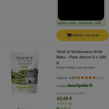
Activar cupón - Descuento -25%
Añadir a la cesta
Wolf of Wilderness Wild
Bites - Pack Ahorro 3 x 180
g
Green Fields, con cordero
Valorar: 4.6/5
(
575
)
Precio normal
11,97 €
10,49 €
19,43 € / kg
9,97 €