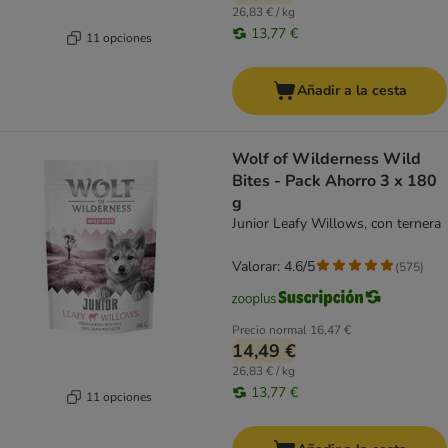
26,83 € / kg
13,77 €
11 opciones
Añadir a la cesta
Wolf of Wilderness Wild
Bites - Pack Ahorro 3 x 180
g
Junior Leafy Willows, con ternera
Valorar: 4.6/5
(
575
)
Precio normal
16,47 €
14,49 €
26,83 € / kg
13,77 €
11 opciones