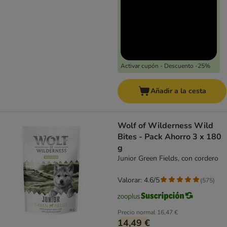
Activar cupón - Descuento -25%
Añadir a la cesta
Wolf of Wilderness Wild
Bites - Pack Ahorro 3 x 180
g
Junior Green Fields, con cordero
Valorar: 4.6/5
(
575
)
Precio normal
16,47 €
14,49 €