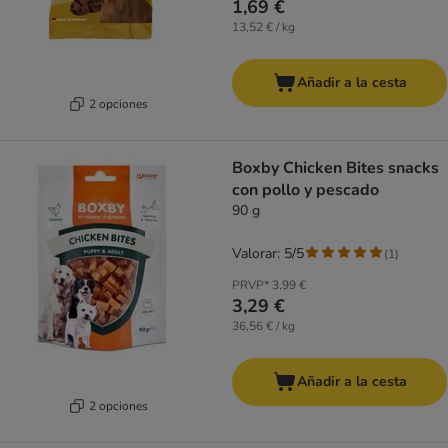
1,69 €
13,52 € / kg
Añadir a la cesta
2 opciones
Boxby Chicken Bites snacks
con pollo y pescado
90 g
Valorar: 5/5
(
1
)
PRVP*
3,99 €
3,29 €
36,56 € / kg
Añadir a la cesta
2 opciones