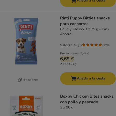
Añadir a la cesta
Rinti Puppy Bitties snacks
para cachorros
Pollo y vacuno 3 x 75 g - Pack
Ahorro
Valorar: 4.8/5
(
328
)
Precio normal
7,47 €
6,69 €
29,73 € / kg
Añadir a la cesta
4 opciones
Boxby Chicken Bites snacks
con pollo y pescado
3 x 90 g