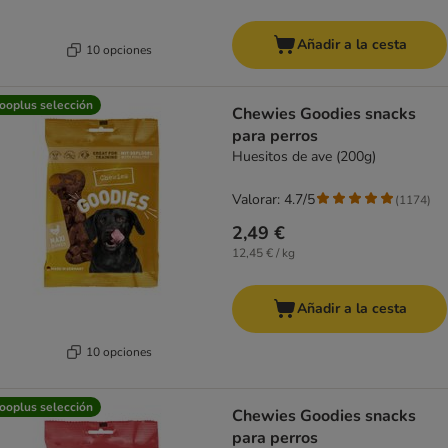
Añadir a la cesta
10 opciones
ooplus selección
Chewies Goodies snacks
para perros
Huesitos de ave (200g)
Valorar: 4.7/5
(
1174
)
2,49 €
12,45 € / kg
Añadir a la cesta
10 opciones
ooplus selección
Chewies Goodies snacks
para perros