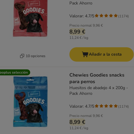
Pack Ahorro
Valorar: 4.7/5
(
1174
)
Precio normal
9,96 €
8,99 €
11,24 € / kg
Añadir a la cesta
10 opciones
ooplus selección
Chewies Goodies snacks
para perros
Huesitos de abadejo 4 x 200g -
Pack Ahorro
Valorar: 4.7/5
(
1174
)
Precio normal
9,96 €
8,99 €
11,24 € / kg