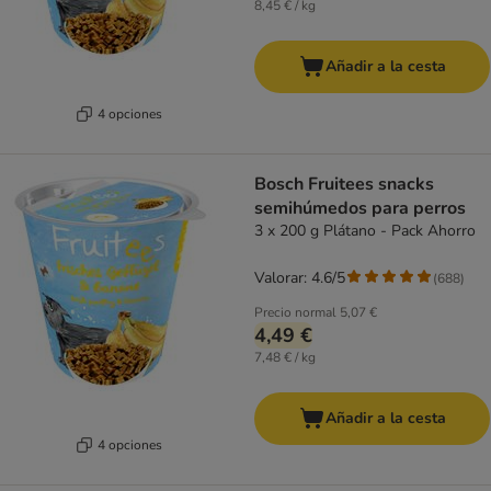
8,45 € / kg
Añadir a la cesta
4 opciones
Bosch Fruitees snacks
semihúmedos para perros
3 x 200 g Plátano - Pack Ahorro
Valorar: 4.6/5
(
688
)
Precio normal
5,07 €
4,49 €
7,48 € / kg
Añadir a la cesta
4 opciones