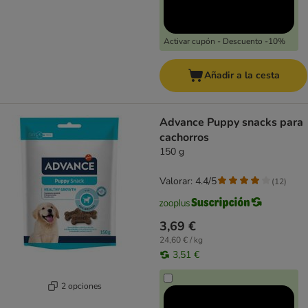
Activar cupón - Descuento -10%
Añadir a la cesta
Advance Puppy snacks para
cachorros
150 g
Valorar: 4.4/5
(
12
)
3,69 €
24,60 € / kg
3,51 €
2 opciones