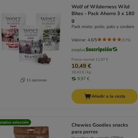
Wolf of Wilderness Wild
Bites - Pack Ahorro 3 x 180
g
Pack mixto: pollo, pato y cordero
Valorar: 4.6/5
(
575
)
Precio normal
11,97 €
10,49 €
19,43 € / kg
9,97 €
11 opciones
Añadir a la cesta
ooplus selección
Chewies Goodies snacks
para perros