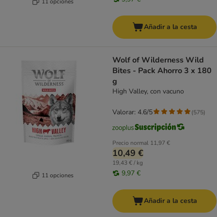
11 opciones
Añadir a la cesta
Wolf of Wilderness Wild
Bites - Pack Ahorro 3 x 180
g
High Valley, con vacuno
Valorar: 4.6/5
(
575
)
Precio normal
11,97 €
10,49 €
19,43 € / kg
9,97 €
11 opciones
Añadir a la cesta