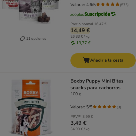
Valorar: 4.6/5
(
575
)
Precio normal
16,47 €
14,49 €
26,83 € / kg
11 opciones
13,77 €
Añadir a la cesta
Boxby Puppy Mini Bites
snacks para cachorros
100 g
Valorar: 5/5
(
3
)
PRVP*
3,99 €
3,49 €
34,90 € / kg