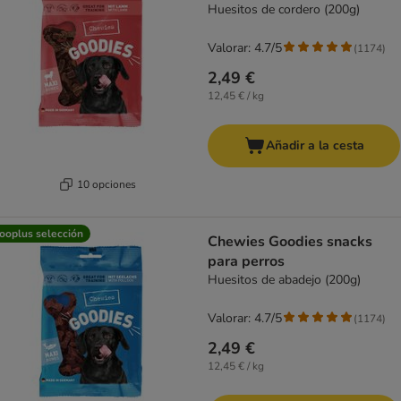
Huesitos de cordero (200g)
Valorar: 4.7/5
(
1174
)
2,49 €
12,45 € / kg
Añadir a la cesta
10 opciones
ooplus selección
Chewies Goodies snacks
para perros
Huesitos de abadejo (200g)
Valorar: 4.7/5
(
1174
)
2,49 €
12,45 € / kg