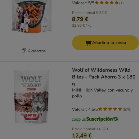
Valorar: 5/5
(
1
)
Precio normal
9,87 €
8,79 €
32,56 € / kg
Añadir a la cesta
2 opciones
Wolf of Wilderness Wild
Bites - Pack Ahorro 3 x 180
g
MINI: High Valley, con vacuno y
pollo
Valorar: 4.6/5
(
575
)
Precio normal
14,37 €
12,49 €