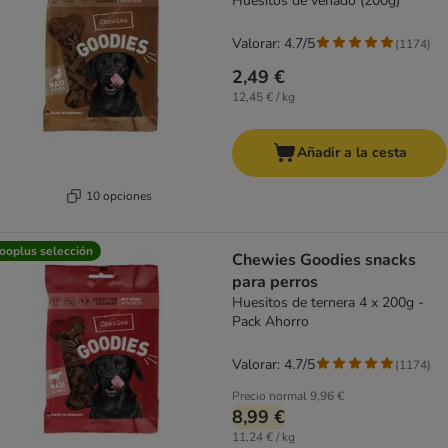
Huesitos de venado (200g)
Valorar: 4.7/5
(
1174
)
2,49 €
12,45 € / kg
Añadir a la cesta
10 opciones
ooplus selección
Chewies Goodies snacks
para perros
Huesitos de ternera 4 x 200g -
Pack Ahorro
Valorar: 4.7/5
(
1174
)
Precio normal
9,96 €
8,99 €
11,24 € / kg