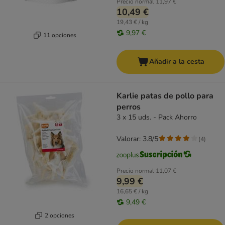
Precio normal
11,97 €
10,49 €
19,43 € / kg
9,97 €
11 opciones
Añadir a la cesta
Karlie patas de pollo para
perros
3 x 15 uds. - Pack Ahorro
Valorar: 3.8/5
(
4
)
Precio normal
11,07 €
9,99 €
16,65 € / kg
9,49 €
2 opciones