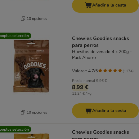
Añadir a la cesta
10 opciones
ooplus selección
Chewies Goodies snacks
para perros
Huesitos de venado 4 x 200g -
Pack Ahorro
Valorar: 4.7/5
(
1174
)
Precio normal
9,96 €
8,99 €
11,24 € / kg
Añadir a la cesta
10 opciones
ooplus selección
Chewies Goodies snacks