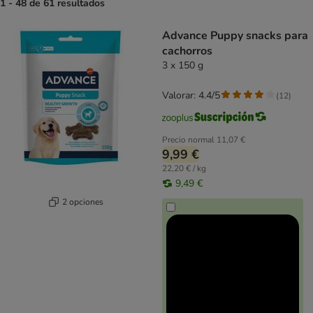
1 - 48 de 61 resultados
product items have been changed
Advance Puppy snacks para
cachorros
3 x 150 g
Valorar: 4.4/5
(
12
)
Precio normal
11,07 €
9,99 €
22,20 € / kg
9,49 €
2 opciones