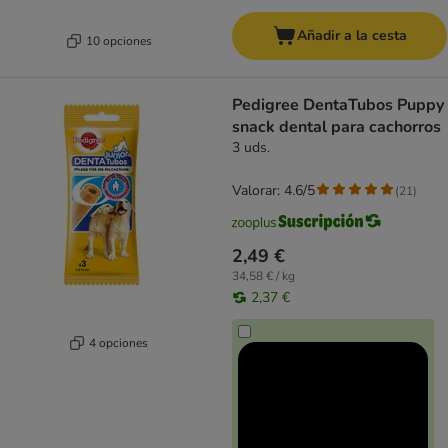
Añadir a la cesta
10 opciones
Pedigree DentaTubos Puppy
snack dental para cachorros
3 uds.
Valorar: 4.6/5
(
21
)
2,49 €
34,58 € / kg
2,37 €
4 opciones