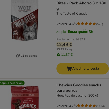
Bites - Pack Ahorro 3 x 180
g
The Taste of Canada
Valorar: 4.6/5
(
575
)
Precio normal
14,37 €
12,49 €
23,13 € / kg
11,87 €
11 opciones
Añadir a la cesta
ooplus selección
Chewies Goodies snacks
para perros
Huesitos de vacuno (200 g)
Valorar: 4.7/5
(
1174
)