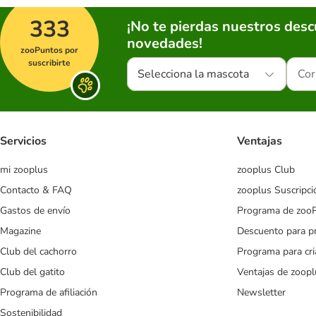
333
¡No te pierdas nuestros des
novedades!
zooPuntos por
suscribirte
Selecciona la mascota
Servicios
Ventajas
mi zooplus
zooplus Club
Contacto & FAQ
zooplus Suscripci
Gastos de envío
Programa de zoo
Magazine
Descuento para p
Club del cachorro
Programa para cr
Club del gatito
Ventajas de zoopl
Programa de afiliación
Newsletter
Sostenibilidad