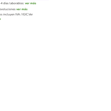
-4 días laborables:
ver más
devoluciones
ver más
s incluyen IVA / IGIC.
Ver
o