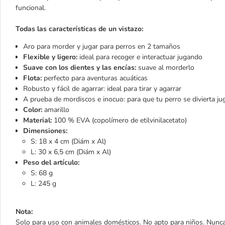
funcional.
Todas las características de un vistazo:
Aro para morder y jugar para perros en 2 tamaños
Flexible y ligero:
ideal para recoger e interactuar jugando
Suave con los dientes y las encías:
suave al morderlo
Flota:
perfecto para aventuras acuáticas
Robusto y fácil de agarrar: ideal para tirar y agarrar
A prueba de mordiscos e inocuo: para que tu perro se divierta ju
Color:
amarillo
Material:
100 % EVA (copolímero de etilvinilacetato)
Dimensiones:
S: 18 x 4 cm (Diám x Al)
L: 30 x 6,5 cm (Diám x Al)
Peso del artículo:
S: 68 g
L: 245 g
Nota:
Solo para uso con animales domésticos. No apto para niños. Nunca