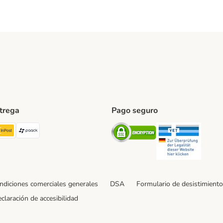
ntrega
Pago seguro
ping Method
TExpress Shipping Method
InPost Shipping Method
paack Shipping Method
Security
Securit
ndiciones comerciales generales
DSA
Formulario de desistimiento
claración de accesibilidad