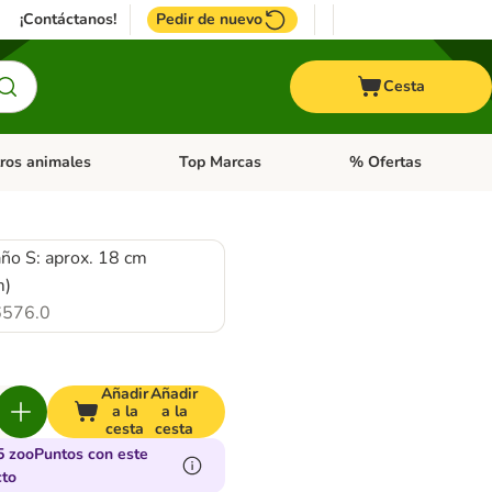
¡Contáctanos!
Pedir de nuevo
Cesta
ros animales
Top Marcas
% Ofertas
: Roedores y +
de categoria abierto: Pájaros
Menú de categoria abierto: Otros animales
Menú de categoria abie
ño S: aprox. 18 cm
m)
576.0
Añadir
Añadir
a la
a la
cesta
cesta
5 zooPuntos con este
cto