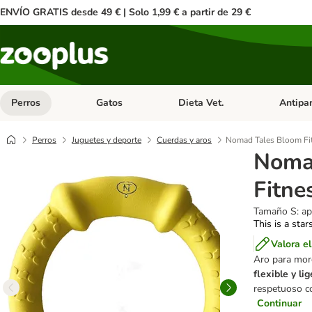
ENVÍO GRATIS desde 49 € | Solo 1,99 € a partir de 29 €
Perros
Gatos
Dieta Vet.
Antipar
Menú de categoria abierto: Perros
Menú de categoria abierto: Gatos
Menú de ca
Perros
Juguetes y deporte
Cuerdas y aros
Nomad Tales Bloom Fi
Noma
Fitne
Tamaño S: ap
This is a star
Valora e
Aro para mor
flexible y li
respetuoso co
Continuar