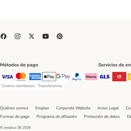
Métodos de pago
Servicios de e
GLS Ship
CT
Visa Payment Method
Mastercard Payment Method
American Express Payment Method
Apple Pay Payment Method
Google Pay Payment Method
PayPal Payment Method
Klarna Payment Method
Contra-reembolso
Transferencia
Contra-reembolso Payment Method
Transferencia Payment Method
Quiénes somos
Empleo
Corporate Website
Aviso Legal
Co
Formas de pago
Programa de afiliación
Protección de datos
De
© zooplus SE
2026