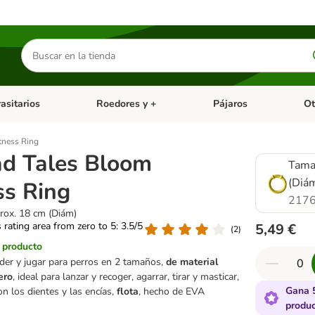
Buscar
productos
asitarios
Roedores y +
Pájaros
Ot
tegoria abierto: Dieta Vet.
Menú de categoria abierto: Antiparasitarios
Menú de categoria abierto
Menú 
tness Ring
d Tales Bloom
Tama
(Diá
ss Ring
2176
rox. 18 cm (Diám)
s rating area from zero to 5: 3.5/5
5,49 €
(
2
)
l producto
der y jugar para perros en 2 tamaños,
de material
gero
, ideal para lanzar y recoger, agarrar, tirar y masticar,
Gana 
n los dientes y las encías,
flota
, hecho de EVA
produ