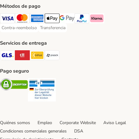
Métodos de pago
Visa Payment Method
Mastercard Payment Method
American Express Payment Method
Apple Pay Payment Method
Google Pay Payment Method
PayPal Payment Method
Klarna Payment Method
Contra-reembolso
Transferencia
Contra-reembolso Payment Method
Transferencia Payment Method
Servicios de entrega
GLS Shipping Method
CTTExpress Shipping Method
InPost Shipping Method
paack Shipping Method
Pago seguro
Security
Security
Quiénes somos
Empleo
Corporate Website
Aviso Legal
Condiciones comerciales generales
DSA