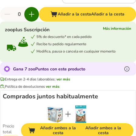
Añadir a la cesta
Añadir a la cesta
Más información
zooplus Suscripción
5% de descuento* en cada pedido
Recibe tu pedido regularmente
Modifica, pausa o cancela en cualquier momento
Gana 7 zooPuntos con este producto
Entrega en 2-4 días laborables:
ver más
Política de devoluciones
ver más
Comprados juntos habitualmente
Precio
Añadir ambos a la
Añadir ambos a la
total
cesta
cesta