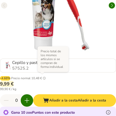
Precio total de
los mismos
artículos si se
Cepillo y pasta dental (100 g)
compran de
forma individual
57525.2
-4.68%
Precio normal
10,48 €
9,99 €
99,90 € / kg
Añadir a la cesta
Añadir a la cesta
Gana 10 zooPuntos con este producto