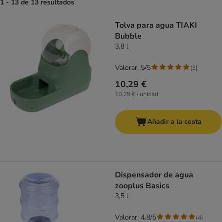
1 - 13 de 13 resultados
product items have been changed
Tolva para agua TIAKI
Bubble
3,8 l
Valorar: 5/5
(
3
)
10,29 €
10,29 € / unidad
Añadir a la cesta
Dispensador de agua
zooplus Basics
3,5 l
Valorar: 4.8/5
(
4
)