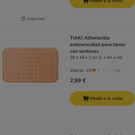
Añadir a la cesta
2 opciones
TIAKI Alfombrilla
antivoracidad para lamer
con ventosas
29 x 18 x 1 cm (L x An x Al)
Valorar: 1/5
(
1
)
2,99 €
Añadir a la cesta