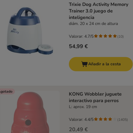
Trixie Dog Activity Memory
Trainer 3.0 juego de
inteligencia
diám. 20 x 24 cm de altura
Valorar: 4.7/5
(
10
)
54,99 €
Añadir a la cesta
gotado
KONG Wobbler juguete
interactivo para perros
L: aprox. 19 cm
Valorar: 4.4/5
(
1405
)
20,49 €