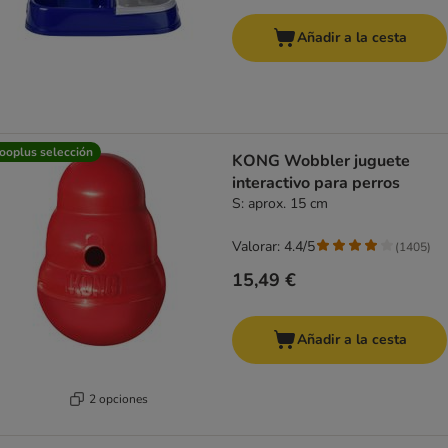
Añadir a la cesta
ooplus selección
KONG Wobbler juguete
interactivo para perros
S: aprox. 15 cm
Valorar: 4.4/5
(
1405
)
15,49 €
Añadir a la cesta
2 opciones