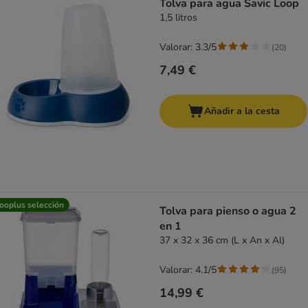
Tolva para agua Savic Loop
1,5 litros
Valorar: 3.3/5
(
20
)
7,49 €
Añadir a la cesta
ooplus selección
Tolva para pienso o agua 2
en 1
37 x 32 x 36 cm (L x An x Al)
Valorar: 4.1/5
(
95
)
14,99 €