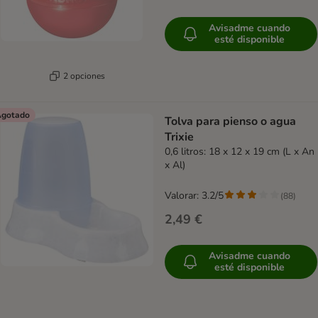
Avisadme cuando
esté disponible
2 opciones
gotado
Tolva para pienso o agua
Trixie
0,6 litros: 18 x 12 x 19 cm (L x An
x Al)
Valorar: 3.2/5
(
88
)
2,49 €
Avisadme cuando
esté disponible