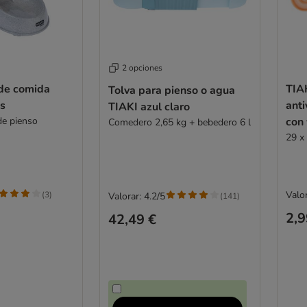
2 opciones
de comida
TIA
Tolva para pienso o agua
cs
anti
TIAKI azul claro
 de pienso
con
Comedero 2,65 kg + bebedero 6 l
29 x
Valor
(
3
)
Valorar: 4.2/5
(
141
)
2,9
42,49 €