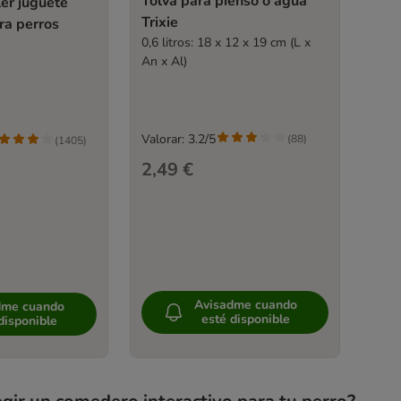
Tolva para pienso o agua
r juguete
Trixie
ara perros
0,6 litros: 18 x 12 x 19 cm (L x
An x Al)
Valorar: 3.2/5
(
88
)
(
1405
)
2,49 €
Avisadme cuando
dme cuando
esté disponible
disponible