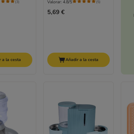
Valorar: 4.8/5
(
3
)
(
5
)
5,69 €
 a la cesta
Añadir a la cesta