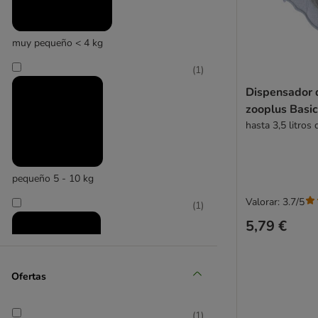
muy pequeño < 4 kg
(
1
)
zooplus Exclusive
Dispensador 
zooplus Basi
hasta 3,5 litros
pequeño 5 - 10 kg
Valorar: 3.7/5
(
1
)
5,79 €
Ofertas
grande 26 - 45 kg
(
1
)