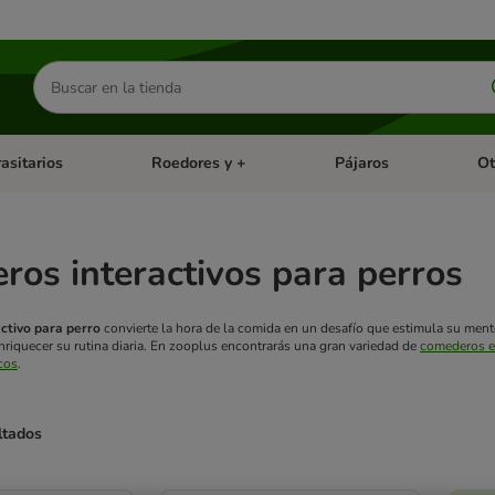
Buscar
productos
asitarios
Roedores y +
Pájaros
Ot
tegoria abierto: Dieta Vet.
Menú de categoria abierto: Antiparasitarios
Menú de categoria abierto
Menú 
os interactivos para perros
ctivo para perro
convierte la hora de la comida en un desafío que estimula su men
nriquecer su rutina diaria. En zooplus encontrarás una gran variedad de
comederos e
cos
.
ltados
ve been changed