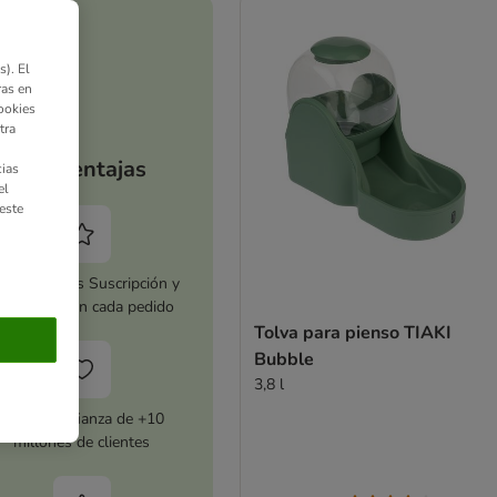
). El
ras en
ookies
tra
Tus ventajas
ias
el
este
tiva zooplus Suscripción y
horra 5 % en cada pedido
Tolva para pienso TIAKI
Bubble
3,8 l
Con la confianza de +10
millones de clientes