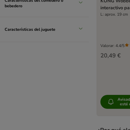
KONG Wobble
Características del comedero o
bebedero
interactivo p
L: aprox. 19 cm
Características del juguete
Valorar: 4.4/5
20,49 €
Avisa
esté 