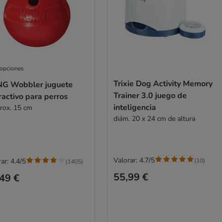
 opciones
Trixie Dog Activity Memory
G Wobbler juguete
Trainer 3.0 juego de
ractivo para perros
inteligencia
prox. 15 cm
diám. 20 x 24 cm de altura
Valorar: 4.7/5
(
10
)
ar: 4.4/5
(
1405
)
55,99 €
49 €