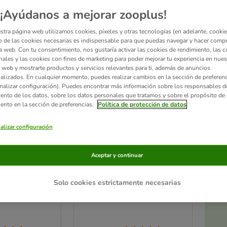
¡Ayúdanos a mejorar zooplus!
stra página web utilizamos cookies, píxeles y otras tecnologías (en adelante, cookies
 de las cookies necesarias es indispensable para que puedas navegar y hacer comp
a web. Con tu consentimiento, nos gustaría activar las cookies de rendimiento, las c
nales y las cookies con fines de marketing para poder mejorar tu experiencia en nues
 web y mostrarte productos y servicios relevantes para ti, además de anuncios
alizados. En cualquier momento, puedes realizar cambios en la sección de preferenc
nalizar configuración). Puedes encontrar más información sobre los responsables d
iento de los datos, sobre los datos personales que tratamos y sobre el propósito de 
iento en la sección de preferencias.
Política de protección de datos
alizar configuración
Ac
a
gua TIAKI
Dispensador de agua
Aceptar y continuar
zooplus Basics
3,5 l
Solo cookies estrictamente necesarias