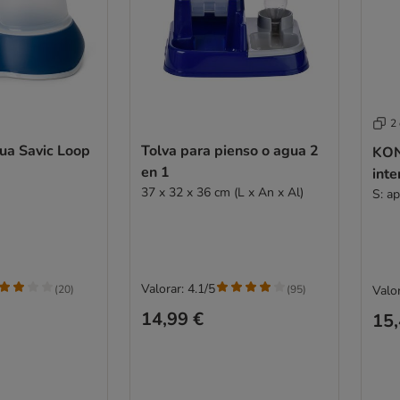
2
ua Savic Loop
Tolva para pienso o agua 2
KON
en 1
inte
37 x 32 x 36 cm (L x An x Al)
S: a
Valorar: 4.1/5
(
20
)
(
95
)
Valor
14,99 €
15,