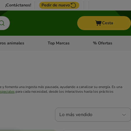
¡Contáctanos!
Pedir de nuevo
Cesta
ros animales
Top Marcas
% Ofertas
: Roedores y +
de categoria abierto: Pájaros
Menú de categoria abierto: Otros animales
Menú de categoria abie
te y fomenta una ingesta más pausada, ayudando a canalizar su energía. Es una
speciales
para cada necesidad, desde los interactivos hasta los prácticos
Lo más vendido