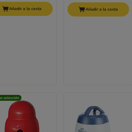
Añadir a la cesta
Añadir a la cesta
us selección