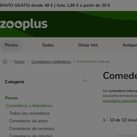
ENVÍO GRATIS desde 49 € | Solo 1,99 € a partir de 29 €
Perros
Gatos
Dieta Vet.
Antipar
Menú de categoria abierto: Perros
Menú de categoria abierto: Gatos
Menú de ca
Perros
Comederos y bebederos
Interactivos y tolvas
Comeder
Categoría
Un
comedero intera
excelente forma de e
Perros
comederos automáti
Comederos y bebederos
Todos los comederos
1 - 13 de 13 resu
Comederos de acero
Comederos de cerámica
product items ha
Comederos de plástico