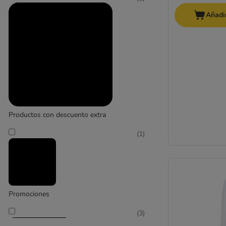
Añadir
Productos con descuento extra
(
1
)
Promociones
(
3
)