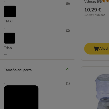
Valorar: 5/5
(
5
)
10,29 €
10,29 € / unidad
TIAKI
(
2
)
Trixie
Añadir
(
2
)
Tamaño del perro
(
1
)
Zooplus Basics
(
1
)