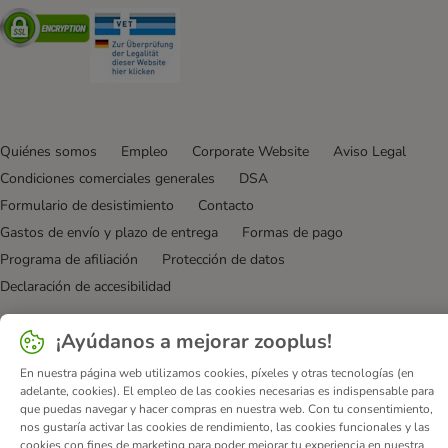
Security
Security
Quiénes somos
Empleo
Corporate Website
Aviso Legal
Condiciones comerciales generales
DSA
Formulario de desistimiento
Contacto
Gastos de envío y plazo de entrega
Formas de pago
Programa de afiliación
Protección de datos
Declaración de accesibilidad
© zooplus SE
2026
¡Ayúdanos a mejorar zooplus!
En nuestra página web utilizamos cookies, píxeles y otras tecnologías (en
adelante, cookies). El empleo de las cookies necesarias es indispensable para
que puedas navegar y hacer compras en nuestra web. Con tu consentimiento,
nos gustaría activar las cookies de rendimiento, las cookies funcionales y las
cookies con fines de marketing para poder mejorar tu experiencia en nuestra