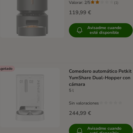
Valorar: 2/5
(
1
)
119,99 €
Avisadme cuando
esté disponible
gotado
Comedero automático Petkit
YumShare Dual-Hopper con
cámara
5 l
Sin valoraciones
244,99 €
Avisadme cuando