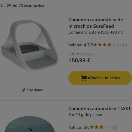
1 - 25 de 25 resultados
product items have been changed
Comedero automático de
microchips SureFeed
Comedero automático 400 ml
Valorar: 4.3/5
(
1787
)
PRVP*
170,00 €
150,99 €
Añadir a la cesta
3 opciones
Comedero automático TIAKI
6 x 70 g de pienso
Valorar: 3/5
(
2
)