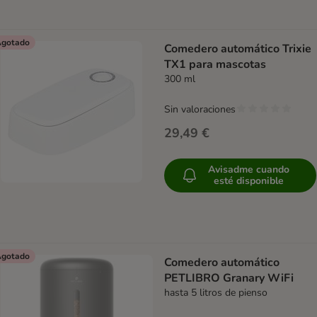
gotado
Comedero automático Trixie
TX1 para mascotas
300 ml
Sin valoraciones
29,49 €
Avisadme cuando
esté disponible
gotado
Comedero automático
PETLIBRO Granary WiFi
hasta 5 litros de pienso