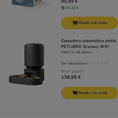
95,99 €
91,19 €
Añadir a la cesta
Comedero automático doble
PETLIBRO Granary WiFi
hasta 5 l de pienso
Sin valoraciones
PRVP*
139,00 €
138,99 €
Añadir a la cesta