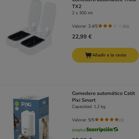
TX2
2 x 300 ml
Valorar: 3.4/5
(
51
)
22,99 €
Añadir a la cesta
Comedero automático Catit
Pixi Smart
Capacidad: 1,2 kg
Valorar: 5/5
(
1
)