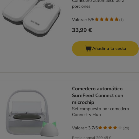
Comedero automático de 2
porciones
Valorar: 5/5
(
1
)
33,99 €
Añadir a la cesta
Comedero automático
SureFeed Connect con
microchip
Set compuesto por comedero
Connect y Hub
Valorar: 3.7/5
(
29
)
Precio normal
299,48 €