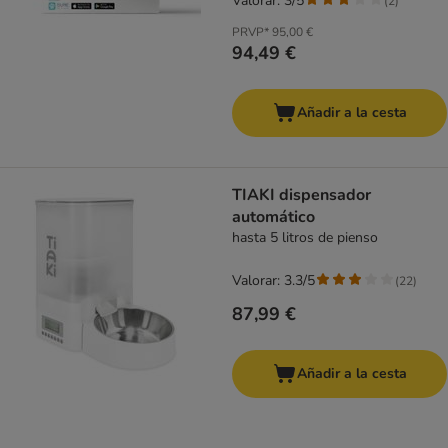
Valorar: 3/5
(
2
)
PRVP*
95,00 €
94,49 €
Añadir a la cesta
TIAKI dispensador
automático
hasta 5 litros de pienso
Valorar: 3.3/5
(
22
)
87,99 €
Añadir a la cesta