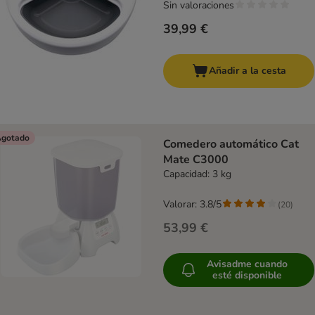
Sin valoraciones
39,99 €
Añadir a la cesta
gotado
Comedero automático Cat
Mate C3000
Capacidad: 3 kg
Valorar: 3.8/5
(
20
)
53,99 €
Avisadme cuando
esté disponible