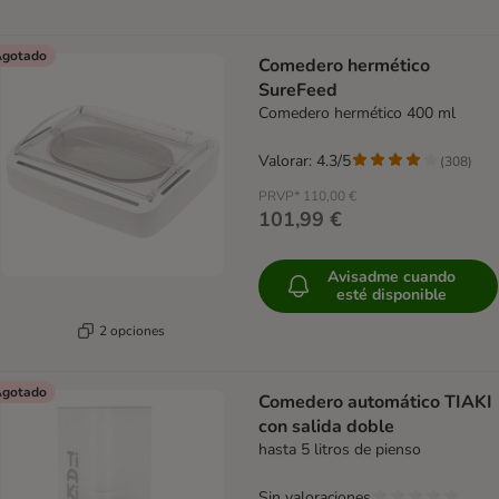
gotado
Comedero hermético
SureFeed
Comedero hermético 400 ml
Valorar: 4.3/5
(
308
)
PRVP*
110,00 €
101,99 €
Avisadme cuando
esté disponible
2 opciones
gotado
Comedero automático TIAKI
con salida doble
hasta 5 litros de pienso
Sin valoraciones