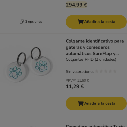
294,99 €
Añadir a la cesta
3 opciones
Colgante identificativo para
gateras y comederos
automáticos SureFlap y
SureFeed
Colgantes RFID (2 unidades)
Sin valoraciones
PRVP*
11,50 €
11,29 €
Añadir a la cesta
Comedero automático Trixie