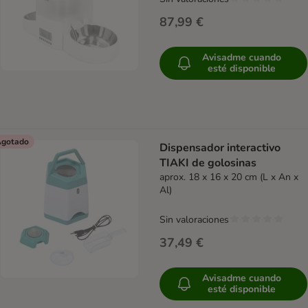
87,99 €
Avisadme cuando
esté disponible
gotado
Dispensador interactivo
TIAKI de golosinas
aprox. 18 x 16 x 20 cm (L x An x
Al)
Sin valoraciones
37,49 €
Avisadme cuando
esté disponible