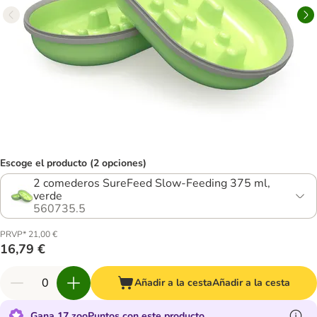
Escoge el producto (2 opciones)
2 comederos SureFeed Slow-Feeding 375 ml,
verde
560735.5
PRVP* 21,00 €
16,79 €
Añadir a la cesta
Añadir a la cesta
Gana 17 zooPuntos con este producto