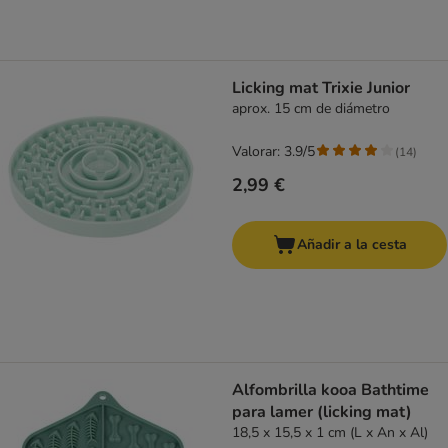
Licking mat Trixie Junior
aprox. 15 cm de diámetro
Valorar: 3.9/5
(
14
)
2,99 €
Añadir a la cesta
Alfombrilla kooa Bathtime
para lamer (licking mat)
18,5 x 15,5 x 1 cm (L x An x Al)