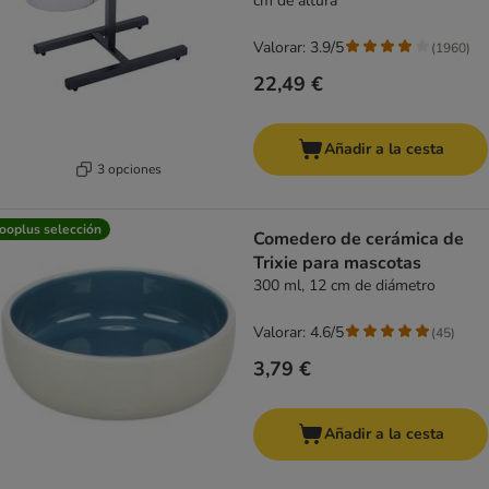
cm de altura
Valorar: 3.9/5
(
1960
)
22,49 €
Añadir a la cesta
3 opciones
ooplus selección
Comedero de cerámica de
Trixie para mascotas
300 ml, 12 cm de diámetro
Valorar: 4.6/5
(
45
)
3,79 €
Añadir a la cesta