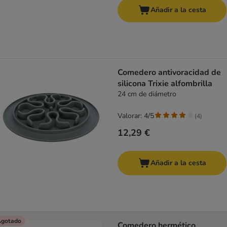
Añadir a la cesta
Comedero antivoracidad de
silicona Trixie alfombrilla
24 cm de diámetro
Valorar: 4/5
(
4
)
12,29 €
Añadir a la cesta
gotado
Comedero hermético