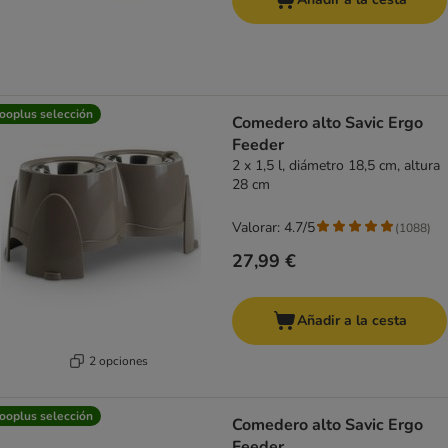
ooplus selección
Comedero alto Savic Ergo
Feeder
2 x 1,5 l, diámetro 18,5 cm, altura
28 cm
Valorar: 4.7/5
(
1088
)
27,99 €
Añadir a la cesta
2 opciones
ooplus selección
Comedero alto Savic Ergo
Feeder