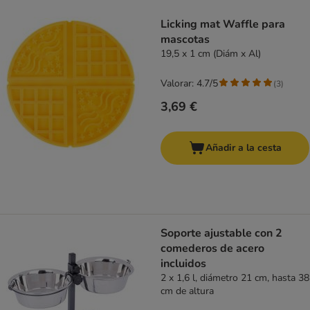
product items have been changed
Licking mat Waffle para
mascotas
19,5 x 1 cm (Diám x Al)
Valorar: 4.7/5
(
3
)
3,69 €
Añadir a la cesta
Soporte ajustable con 2
comederos de acero
incluidos
2 x 1,6 l, diámetro 21 cm, hasta 38
cm de altura