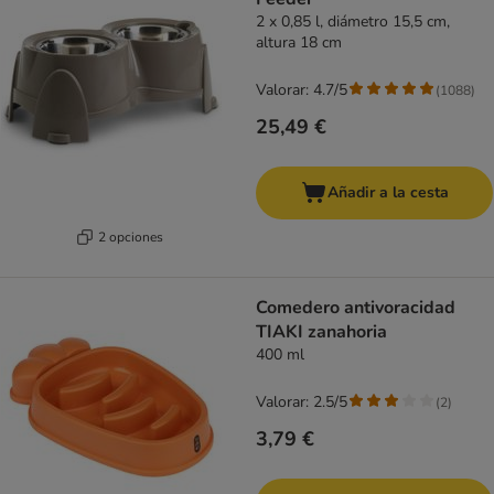
2 x 0,85 l, diámetro 15,5 cm,
altura 18 cm
Valorar: 4.7/5
(
1088
)
25,49 €
Añadir a la cesta
2 opciones
Comedero antivoracidad
TIAKI zanahoria
400 ml
Valorar: 2.5/5
(
2
)
3,79 €