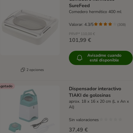
SureFeed
Comedero hermético 400 ml
Valorar: 4.3/5
(
308
)
PRVP*
110,00 €
101,99 €
Avisadme cuando
esté disponible
2 opciones
gotado
Dispensador interactivo
TIAKI de golosinas
aprox. 18 x 16 x 20 cm (L x An x
Al)
Sin valoraciones
37,49 €