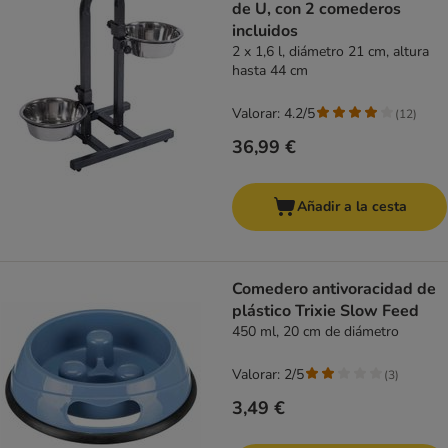
de U, con 2 comederos
incluidos
2 x 1,6 l, diámetro 21 cm, altura
hasta 44 cm
Valorar: 4.2/5
(
12
)
36,99 €
Añadir a la cesta
Comedero antivoracidad de
plástico Trixie Slow Feed
450 ml, 20 cm de diámetro
Valorar: 2/5
(
3
)
3,49 €