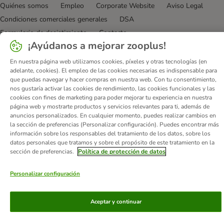
Quiénes somos
Empleo
Corporate Website
Aviso Legal
Condiciones comerciales generales
DSA
Formulario de desistimiento
Contacto
¡Ayúdanos a mejorar zooplus!
Gastos de envío y plazo de entrega
Formas de pago
Programa de afiliación
Protección de datos
En nuestra página web utilizamos cookies, píxeles y otras tecnologías (en
adelante, cookies). El empleo de las cookies necesarias es indispensable para
Declaración de accesibilidad
que puedas navegar y hacer compras en nuestra web. Con tu consentimiento,
nos gustaría activar las cookies de rendimiento, las cookies funcionales y las
© zooplus SE
2026
cookies con fines de marketing para poder mejorar tu experiencia en nuestra
página web y mostrarte productos y servicios relevantes para ti, además de
anuncios personalizados. En cualquier momento, puedes realizar cambios en
la sección de preferencias (Personalizar configuración). Puedes encontrar más
información sobre los responsables del tratamiento de los datos, sobre los
datos personales que tratamos y sobre el propósito de este tratamiento en la
sección de preferencias.
Política de protección de datos
Personalizar configuración
Aceptar y continuar