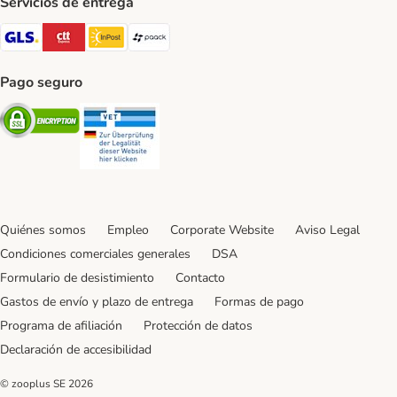
Servicios de entrega
GLS Shipping Method
CTTExpress Shipping Method
InPost Shipping Method
paack Shipping Method
Pago seguro
Security
Security
Quiénes somos
Empleo
Corporate Website
Aviso Legal
Condiciones comerciales generales
DSA
Formulario de desistimiento
Contacto
Gastos de envío y plazo de entrega
Formas de pago
Programa de afiliación
Protección de datos
Declaración de accesibilidad
© zooplus SE
2026