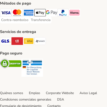
Métodos de pago
Visa Payment Method
Mastercard Payment Method
American Express Payment Method
Apple Pay Payment Method
Google Pay Payment Method
PayPal Payment Method
Klarna Payment Method
Contra-reembolso
Transferencia
Contra-reembolso Payment Method
Transferencia Payment Method
Servicios de entrega
GLS Shipping Method
CTTExpress Shipping Method
InPost Shipping Method
paack Shipping Method
Pago seguro
Security
Security
Quiénes somos
Empleo
Corporate Website
Aviso Legal
Condiciones comerciales generales
DSA
Formulario de desistimiento
Contacto