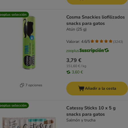
ooplus selección
Cosma Snackies liofilizados
snacks para gatos
Atún (25 g)
Valorar: 4.6/5
(
3243
)
3,79 €
151,60 € / kg
3,60 €
7 opciones
Añadir a la cesta
ooplus selección
Catessy Sticks 10 x 5 g
snacks para gatos
Salmón y trucha