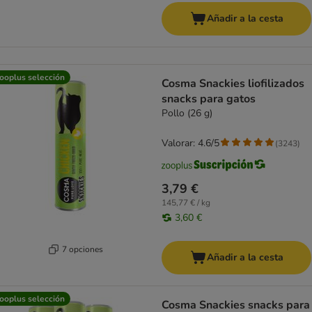
Añadir a la cesta
ooplus selección
Cosma Snackies liofilizados
snacks para gatos
Pollo (26 g)
Valorar: 4.6/5
(
3243
)
3,79 €
145,77 € / kg
3,60 €
7 opciones
Añadir a la cesta
ooplus selección
Cosma Snackies snacks para