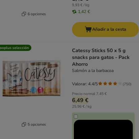
9,93 € / kg
1,42 €
6 opciones
Añadir a la cesta
ooplus selección
Catessy Sticks 50 x 5 g
snacks para gatos - Pack
Ahorro
Salmón a la barbacoa
Valorar: 4.4/5
(
750
)
Precio normal
7,45 €
6,49 €
25,96 € / kg
5 opciones