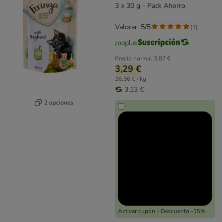
3 x 30 g - Pack Ahorro
Valorar: 5/5
(
1
)
Precio normal
3,87 €
3,29 €
36,56 € / kg
3,13 €
2 opciones
Activar cupón - Descuento -15%