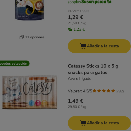
PRVP*
1,99 €
1,29 €
21,50 € / kg
1,23 €
11 opciones
Añadir a la cesta
ooplus selección
Catessy Sticks 10 x 5 g
snacks para gatos
Ave e hígado
Valorar: 4.5/5
(
782
)
1,49 €
29,80 € / kg
Añadir a la cesta