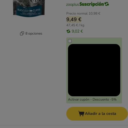
Precio normal
10,98 €
9,49 €
47,45 € / kg
9,02 €
8 opciones
Activar cupón - Descuento -5%
Añadir a la cesta