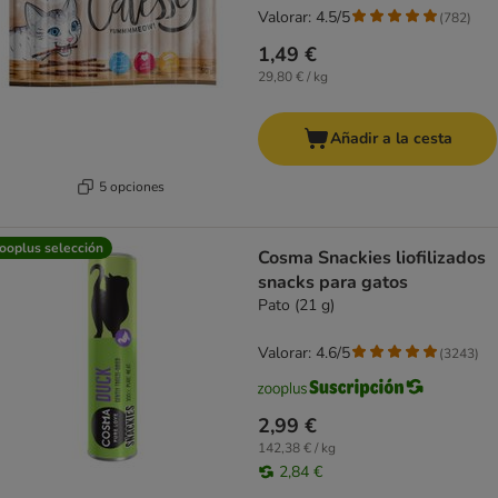
Valorar: 4.5/5
(
782
)
1,49 €
29,80 € / kg
Añadir a la cesta
5 opciones
ooplus selección
Cosma Snackies liofilizados
snacks para gatos
Pato (21 g)
Valorar: 4.6/5
(
3243
)
2,99 €
142,38 € / kg
2,84 €