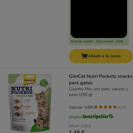
Activar cupón - Descuento -15%
Añadir a la cesta
GimCat Nutri Pockets snacks
para gatos
Country Mix, con pato, vacuno y
pavo (150 g)
Valorar: 4.8/5
(
377
)
PRVP*
2,99 €
1,49 €