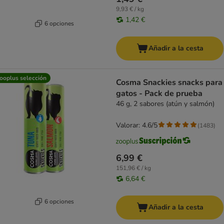
9,93 € / kg
1,42 €
6 opciones
Añadir a la cesta
ooplus selección
Cosma Snackies snacks para
gatos - Pack de prueba
46 g, 2 sabores (atún y salmón)
Valorar: 4.6/5
(
1483
)
6,99 €
151,96 € / kg
6,64 €
6 opciones
Añadir a la cesta