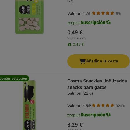
5 g
Valorar: 4.7/5
(
69
)
0,49 €
98,00 € / kg
0,47 €
Añadir a la cesta
ooplus selección
Cosma Snackies liofilizados
snacks para gatos
Salmón (21 g)
Valorar: 4.6/5
(
3243
)
3,29 €