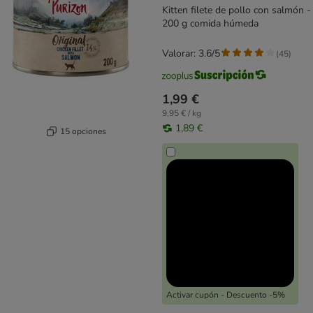
Kitten filete de pollo con salmón -
200 g comida húmeda
Valorar: 3.6/5
(
45
)
1,99 €
9,95 € / kg
1,89 €
15 opciones
Activar cupón - Descuento -5%