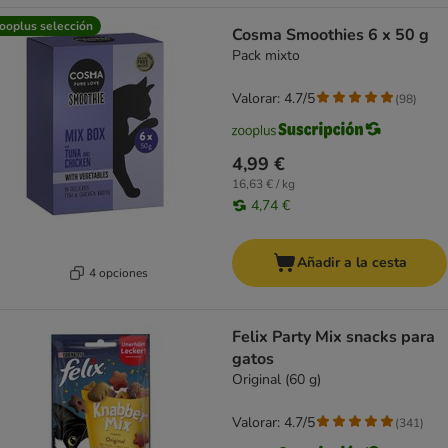
ooplus selección
Cosma Smoothies 6 x 50 g
Pack mixto
Valorar: 4.7/5
(
98
)
4,99 €
16,63 € / kg
4,74 €
Añadir a la cesta
4 opciones
Felix Party Mix snacks para
gatos
Original (60 g)
Valorar: 4.7/5
(
341
)