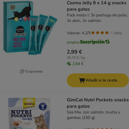
Cosma Jelly 8 x 14 g snacks
para gatos
Pack mixto I: 3x pechuga de pollo,
3x atún, 2x salmón
Valorar: 4.2/5
(
465
)
2,99 €
26,70 € / kg
2,84 €
5 opciones
Añadir a la cesta
GimCat Nutri Pockets snacks
para gatos
Sea Mix, con salmón, trucha y
gambas (150 g)