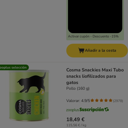
Activar cupón - Descuento -15%
Añadir a la cesta
ooplus selección
Cosma Snackies Maxi Tubo
snacks liofilizados para
gatos
Pollo (160 g)
Valorar: 4.9/5
(
2978
)
18,49 €
115,56 € / kg