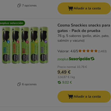
7 opciones
Añadir a la cesta
ooplus selección
Cosma Snackies snacks para
gatos - Pack de prueba
76 g, 5 sabores (pollo, atún, pato,
salmón y vacuno)
Valorar: 4.6/5
(
1483
)
Precio normal
10,78 €
9,49 €
124,87 € / kg
9,02 €
6 opciones
Añadir a la cesta