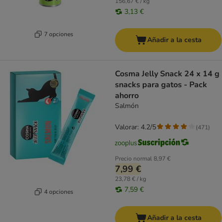
156,67 € / kg
3,13 €
7 opciones
Añadir a la cesta
Cosma Jelly Snack 24 x 14 g
snacks para gatos - Pack
ahorro
Salmón
Valorar: 4.2/5
(
471
)
Precio normal
8,97 €
7,99 €
23,78 € / kg
7,59 €
4 opciones
Añadir a la cesta