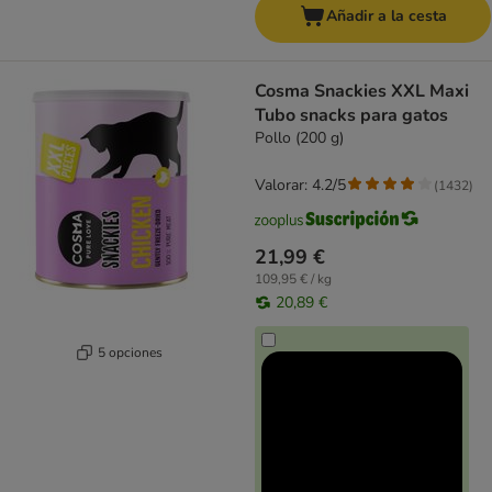
Añadir a la cesta
Cosma Snackies XXL Maxi
Tubo snacks para gatos
Pollo (200 g)
Valorar: 4.2/5
(
1432
)
21,99 €
109,95 € / kg
20,89 €
5 opciones