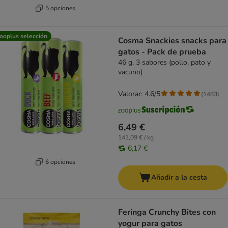
5 opciones
ooplus selección
Cosma Snackies snacks para
gatos - Pack de prueba
46 g, 3 sabores (pollo, pato y
vacuno)
Valorar: 4.6/5
(
1483
)
6,49 €
141,09 € / kg
6,17 €
6 opciones
Añadir a la cesta
Feringa Crunchy Bites con
yogur para gatos