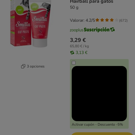
Hairball para gatos
50 g
Valorar: 4.2/5
(
672
)
3,29 €
65,80 € / kg
3,13 €
3 opciones
Activar cupón - Descuento -5%