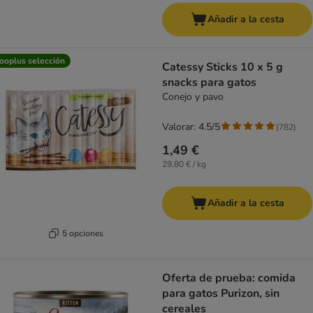
Añadir a la cesta
ooplus selección
Catessy Sticks 10 x 5 g
snacks para gatos
Conejo y pavo
Valorar: 4.5/5
(
782
)
1,49 €
29,80 € / kg
Añadir a la cesta
5 opciones
Oferta de prueba: comida
para gatos Purizon, sin
cereales