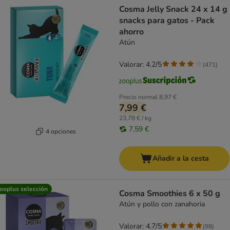
Cosma Jelly Snack 24 x 14 g
snacks para gatos - Pack
ahorro
Atún
Valorar: 4.2/5
(
471
)
Precio normal
8,97 €
7,99 €
23,78 € / kg
7,59 €
4 opciones
Añadir a la cesta
ooplus selección
Cosma Smoothies 6 x 50 g
Atún y pollo con zanahoria
Valorar: 4.7/5
(
98
)