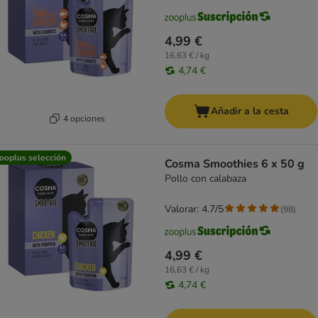
4,99 €
16,63 € / kg
4,74 €
Añadir a la cesta
4 opciones
ooplus selección
Cosma Smoothies 6 x 50 g
Pollo con calabaza
Valorar: 4.7/5
(
98
)
4,99 €
16,63 € / kg
4,74 €