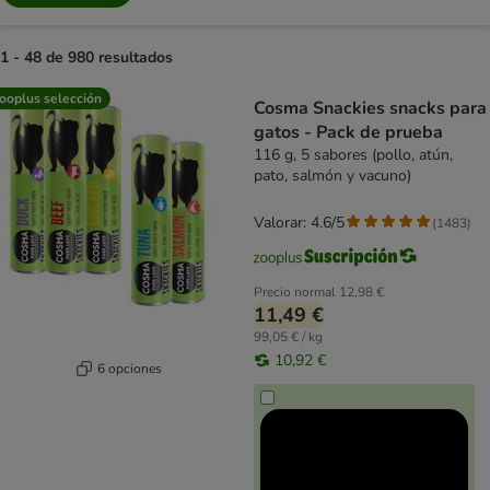
1 - 48 de 980 resultados
product items have been changed
ooplus selección
Cosma Snackies snacks para
gatos - Pack de prueba
116 g, 5 sabores (pollo, atún,
pato, salmón y vacuno)
Valorar: 4.6/5
(
1483
)
Precio normal
12,98 €
11,49 €
99,05 € / kg
10,92 €
6 opciones