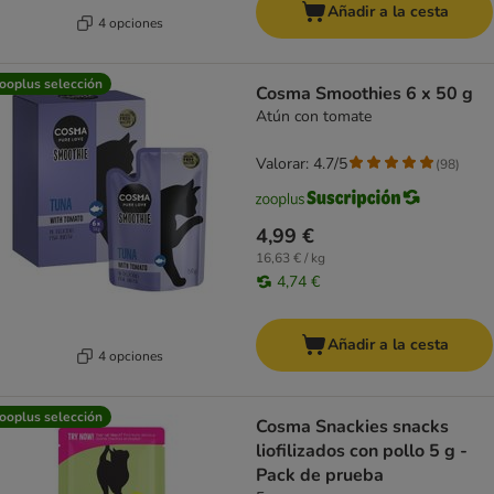
Añadir a la cesta
4 opciones
ooplus selección
Cosma Smoothies 6 x 50 g
Atún con tomate
Valorar: 4.7/5
(
98
)
4,99 €
16,63 € / kg
4,74 €
Añadir a la cesta
4 opciones
ooplus selección
Cosma Snackies snacks
liofilizados con pollo 5 g -
Pack de prueba