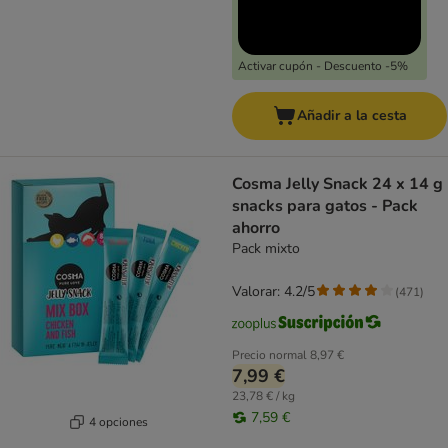
Activar cupón - Descuento -5%
Añadir a la cesta
Cosma Jelly Snack 24 x 14 g
snacks para gatos - Pack
ahorro
Pack mixto
Valorar: 4.2/5
(
471
)
Precio normal
8,97 €
7,99 €
23,78 € / kg
7,59 €
4 opciones