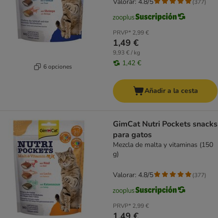
Valorar: 4.8/5
(
377
)
PRVP*
2,99 €
1,49 €
9,93 € / kg
1,42 €
6 opciones
Añadir a la cesta
GimCat Nutri Pockets snacks
para gatos
Mezcla de malta y vitaminas (150
g)
Valorar: 4.8/5
(
377
)
PRVP*
2,99 €
1,49 €