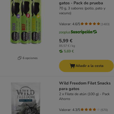
gatos - Pack de prueba
70 g, 3 sabores (pollo, pato y
vacuno)
Valorar: 4.6/5
(
1483
)
5,99 €
85,57 € / kg
5,69 €
6 opciones
Añadir a la cesta
Wild Freedom Filet Snacks
para gatos
2 x Filete de atún (100 g) - Pack
Ahorro
Valorar: 4.3/5
(
570
)