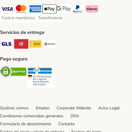
Visa Payment Method
Mastercard Payment Method
American Express Payment Method
Apple Pay Payment Method
Google Pay Payment Method
PayPal Payment Method
Klarna Payment Method
Contra-reembolso
Transferencia
Contra-reembolso Payment Method
Transferencia Payment Method
Servicios de entrega
GLS Shipping Method
CTTExpress Shipping Method
InPost Shipping Method
paack Shipping Method
Pago seguro
Security
Security
Quiénes somos
Empleo
Corporate Website
Aviso Legal
Condiciones comerciales generales
DSA
Formulario de desistimiento
Contacto
Gastos de envío y plazo de entrega
Formas de pago