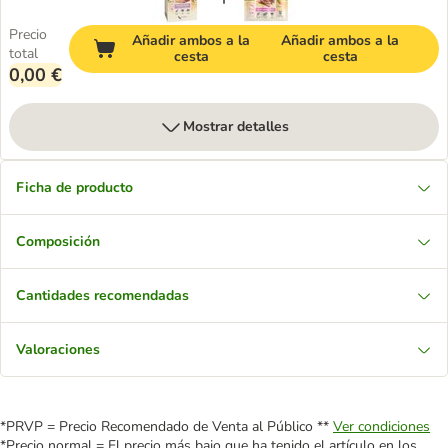
Precio
Añadir ambos a la
Añadir ambos a la
total
cesta
cesta
0,00 €
Mostrar detalles
Ficha de producto
Composición
Cantidades recomendadas
Valoraciones
*PRVP = Precio Recomendado de Venta al Público **
Ver condiciones
*Precio normal = El precio más bajo que ha tenido el artículo en los