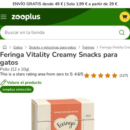
ENVÍO GRATIS desde 49 € | Solo 1,99 € a partir de 29 €
Menú
Buscar
productos
Gatos
Snacks y golosinas para gatos
Feringa
Feringa Vitality Cr
Feringa Vitality Creamy Snacks para
gatos
Pollo (12 x 10g)
This is a stars rating area from zero to 5: 4.6/5
(
127
)
Valora el producto
zooplus selección