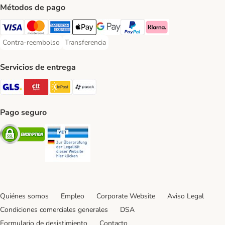
Métodos de pago
Visa Payment Method
Mastercard Payment Method
American Express Payment Method
Apple Pay Payment Method
Google Pay Payment Method
PayPal Payment Method
Klarna Payment Method
Contra-reembolso
Transferencia
Contra-reembolso Payment Method
Transferencia Payment Method
Servicios de entrega
GLS Shipping Method
CTTExpress Shipping Method
InPost Shipping Method
paack Shipping Method
Pago seguro
Security
Security
Quiénes somos
Empleo
Corporate Website
Aviso Legal
Condiciones comerciales generales
DSA
Formulario de desistimiento
Contacto