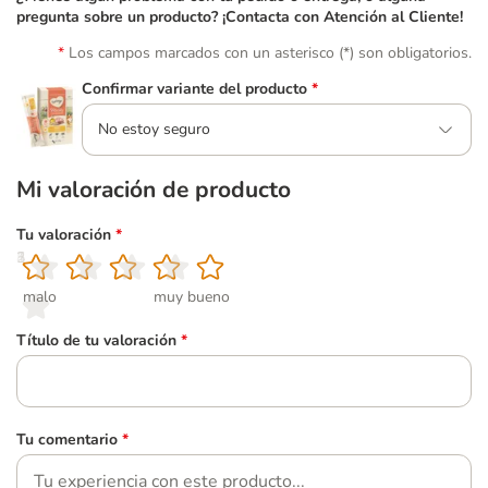
pregunta sobre un producto? ¡Contacta con Atención al Cliente!
Los campos marcados con un asterisco (*) son obligatorios.
Confirmar variante del producto
*
No estoy seguro
Mi valoración de producto
Tu valoración
*
1
2
3
4
5
malo
muy bueno
Título de tu valoración
*
Tu comentario
*