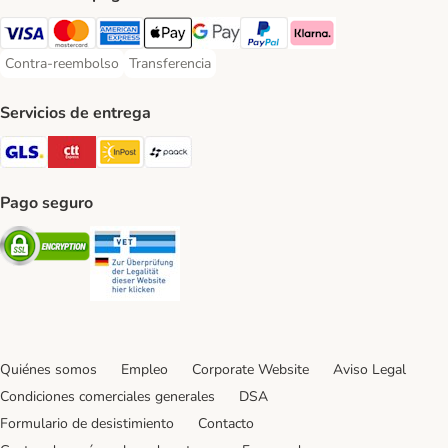
Visa Payment Method
Mastercard Payment Method
American Express Payment Method
Apple Pay Payment Method
Google Pay Payment Method
PayPal Payment Method
Klarna Payment Method
Contra-reembolso
Transferencia
Contra-reembolso Payment Method
Transferencia Payment Method
Servicios de entrega
GLS Shipping Method
CTTExpress Shipping Method
InPost Shipping Method
paack Shipping Method
Pago seguro
Security
Security
Quiénes somos
Empleo
Corporate Website
Aviso Legal
Condiciones comerciales generales
DSA
Formulario de desistimiento
Contacto